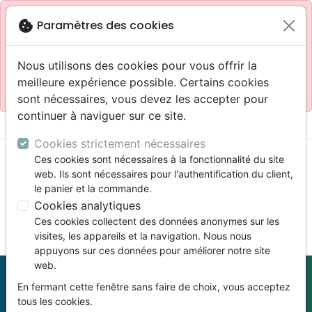
Site réservé aux professionnels
block
cookie
Paramètres des cookies
Accès pour les professionnels :
Se connecter
Nous utilisons des cookies pour vous offrir la
meilleure expérience possible. Certains cookies
Site pour le grand public :
La Maison de la Bible
.
sont nécessaires, vous devez les accepter pour
continuer à naviguer sur ce site.
menu
shopping_cart
account_circle
Cookies strictement nécessaires
Ces cookies sont nécessaires à la fonctionnalité du site
web. Ils sont nécessaires pour l'authentification du client,
le panier et la commande.
Cookies analytiques
Ces cookies collectent des données anonymes sur les
search
visites, les appareils et la navigation. Nous nous
appuyons sur ces données pour améliorer notre site
Reche
web.
En fermant cette fenêtre sans faire de choix, vous acceptez
tous les cookies.