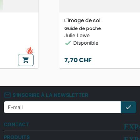
L'image de soi
Guide de poche
Julie Lowe
check
Disponible
7,70 CHF
shopping_cart
Prix
mail_outline
S'INSCRIRE À LA NEWSLETTER
check
S'i
CONTACT
PRODUITS