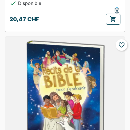
check
Disponible
20,47 CHF
shopping_cart
Prix
favorite_border