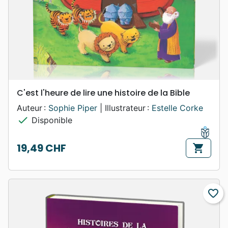
C'est l'heure de lire une histoire de la Bible
Auteur :
Sophie Piper
| Illustrateur :
Estelle Corke
check
Disponible
19,49 CHF
shopping_cart
Prix
favorite_border