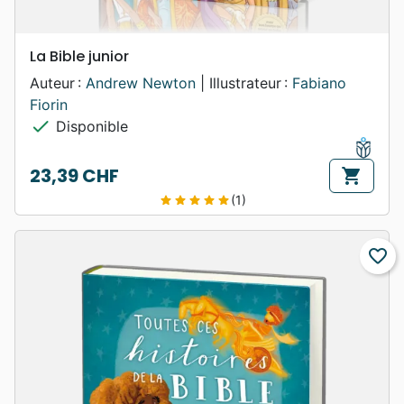
La Bible junior
Auteur :
Andrew Newton
| Illustrateur :
Fabiano
Fiorin
check
Disponible
23,39 CHF
shopping_cart
Prix
(1)
star
star
star
star
star
favorite_border