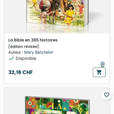
La Bible en 365 histoires
[édition révisée]
Auteur :
Mary Batchelor
check
Disponible
32,16 CHF
shopping_cart
Prix
favorite_border