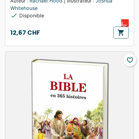
Auteur :
Rachael Hood
| Illustrateur :
Joshua
Whitehouse
check
Disponible
12,67 CHF
shopping_cart
Prix
favorite_border