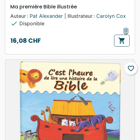
Ma première Bible illustrée
Auteur :
Pat Alexander
| Illustrateur :
Carolyn Cox
check
Disponible
16,08 CHF
shopping_cart
Prix
favorite_border