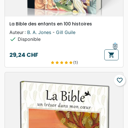
La Bible des enfants en 100 histoires
Auteur :
B. A. Jones
-
Gill Guile
check
Disponible
29,24 CHF
shopping_cart
Prix
(1)
star
star
star
star
star
favorite_border