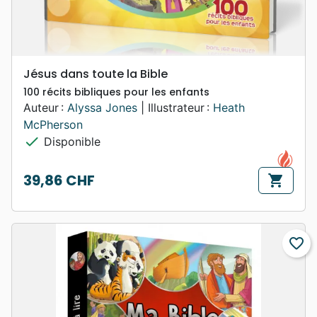
Jésus dans toute la Bible
100 récits bibliques pour les enfants
Auteur :
Alyssa Jones
| Illustrateur :
Heath
McPherson
check
Disponible
39,86 CHF
shopping_cart
Prix
favorite_border