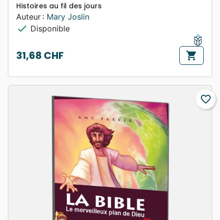
Histoires au fil des jours
Auteur :
Mary Joslin
check
Disponible
31,68 CHF
shopping_cart
Prix
favorite_border