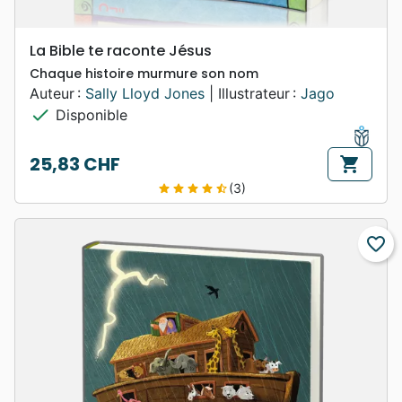
La Bible te raconte Jésus
Chaque histoire murmure son nom
Auteur :
Sally Lloyd Jones
| Illustrateur :
Jago
check
Disponible
25,83 CHF
shopping_cart
Prix
(3)
star
star
star
star
star_half
favorite_border