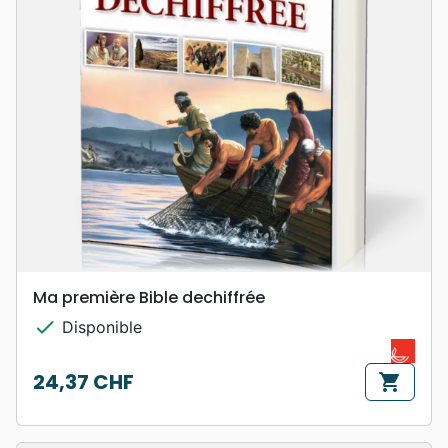
Ma première Bible dechiffrée
check
Disponible
24,37 CHF
shopping_cart
Prix