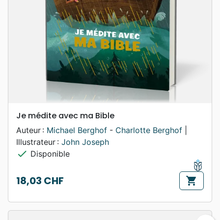
Je médite avec ma Bible
Auteur :
Michael Berghof
-
Charlotte Berghof
|
Illustrateur :
John Joseph
check
Disponible
18,03 CHF
shopping_cart
Prix