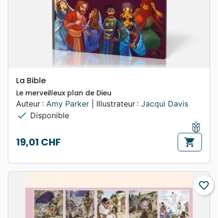
La Bible
Le merveilleux plan de Dieu
Auteur :
Amy Parker
| Illustrateur :
Jacqui Davis
check
Disponible
19,01 CHF
shopping_cart
Prix
favorite_border