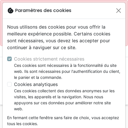
Site réservé aux professionnels
block
cookie
Paramètres des cookies
Accès pour les professionnels :
Se connecter
Nous utilisons des cookies pour vous offrir la
meilleure expérience possible. Certains cookies
Site pour le grand public :
La Maison de la Bible
.
sont nécessaires, vous devez les accepter pour
continuer à naviguer sur ce site.
menu
shopping_cart
account_circle
Cookies strictement nécessaires
Ces cookies sont nécessaires à la fonctionnalité du site
web. Ils sont nécessaires pour l'authentification du client,
le panier et la commande.
Cookies analytiques
Ces cookies collectent des données anonymes sur les
search
visites, les appareils et la navigation. Nous nous
appuyons sur ces données pour améliorer notre site
Reche
web.
En fermant cette fenêtre sans faire de choix, vous acceptez
Vous ne pouvez pas créer de nouvelle commande
tous les cookies.
depuis votre pays (United States).