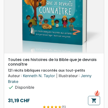
Toutes ces histoires de la Bible que je devrais
connaître
121 récits bibliques racontés aux tout-petits
Auteur :
Kenneth N. Taylor
| Illustrateur :
Jenny
Brake
check
Disponible
31,19 CHF
shopping_cart
Prix
(1)
star
star
star
star
star