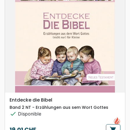
Entdecke die Bibel
Band 2 NT - Erzählungen aus sem Wort Gottes
check
Disponible
19,01 CHF
shopping_cart