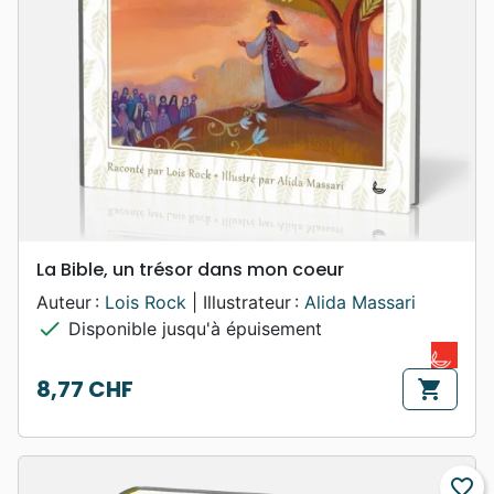
La Bible, un trésor dans mon coeur
Auteur :
Lois Rock
| Illustrateur :
Alida Massari
check
Disponible jusqu'à épuisement
8,77 CHF
shopping_cart
Prix
favorite_border