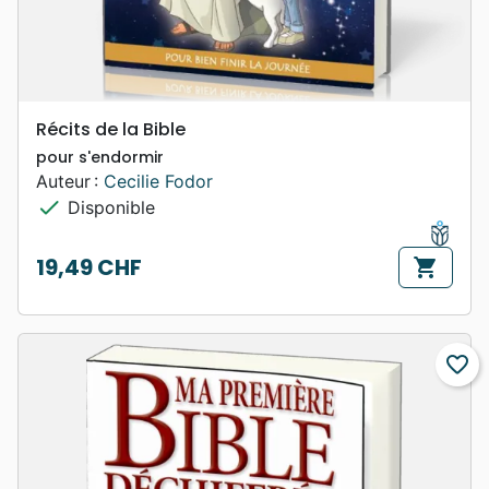
Récits de la Bible
pour s'endormir
Auteur :
Cecilie Fodor
check
Disponible
19,49 CHF
shopping_cart
Prix
favorite_border