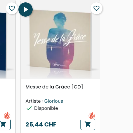
favorite_border
play_arrow
favorite_border
search
APERÇU RAPIDE
Messe de la Grâce [CD]
Artiste :
Glorious
check
Disponible
25,44 CHF
shopping_cart
shopping_cart
Prix