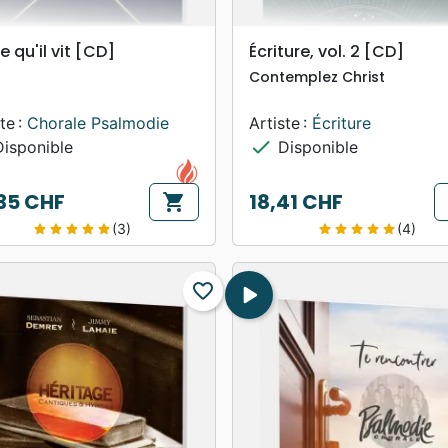
search
search
APERÇU RAPIDE
APERÇU RAPIDE
e qu'il vit [CD]
Écriture, vol. 2 [CD]
Contemplez Christ
te :
Chorale Psalmodie
Artiste :
Écriture
check
isponible
Disponible
35 CHF
18,41 CHF
shopping_cart
Prix
(3)
(4)
star
star
star
star
star
star
star
star
star
star
favorite_border
play_arrow