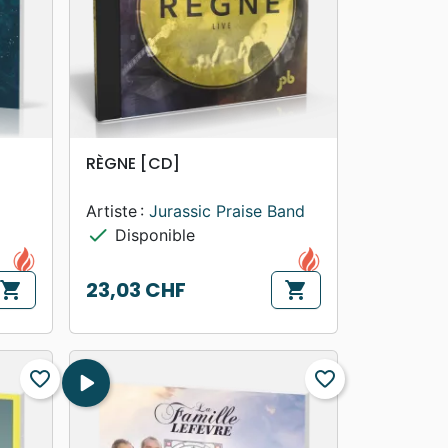
search
APERÇU RAPIDE
RÈGNE [CD]
Artiste :
Jurassic Praise Band
check
Disponible
23,03 CHF
shopping_cart
shopping_cart
Prix
favorite_border
play_arrow
favorite_border