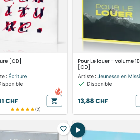
search
search
APERÇU RAPIDE
APERÇU RAPIDE
ture [CD]
Pour Le louer - volume 10
[CD]
te :
Écriture
Artiste :
Jeunesse en Miss
check
isponible
Disponible
41 CHF
13,88 CHF
shopping_cart
Prix
(2)
star
star
star
star
star
favorite_border
play_arrow