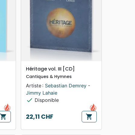
search
APERÇU RAPIDE
Héritage vol. III [CD]
Cantiques & Hymnes
Artiste :
Sebastian Demrey
-
Jimmy Lahaie
check
Disponible
22,11 CHF
shopping_cart
shopping_cart
Prix