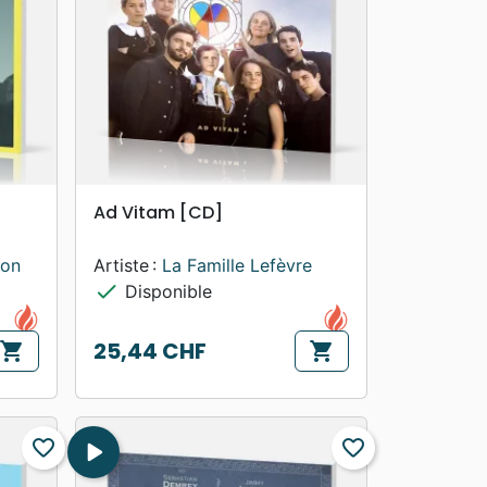
search
APERÇU RAPIDE
Ad Vitam [CD]
ion
Artiste :
La Famille Lefèvre
check
Disponible
25,44 CHF
shopping_cart
shopping_cart
Prix
favorite_border
play_arrow
favorite_border