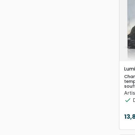
Lumi
Chan
temp
souf
Artis
check
D
13,
Prix