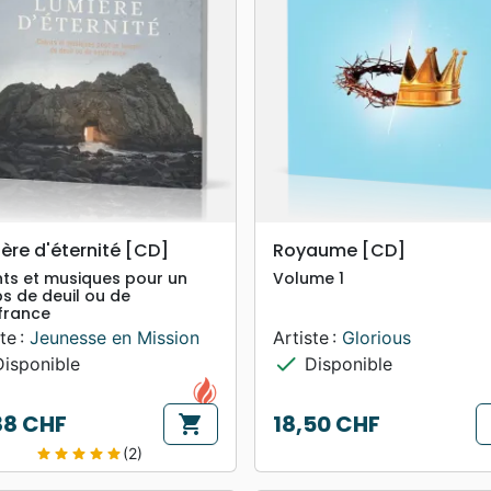
search
search
APERÇU RAPIDE
APERÇU RAPIDE
ère d'éternité [CD]
Royaume [CD]
ts et musiques pour un
Volume 1
s de deuil ou de
france
te :
Jeunesse en Mission
Artiste :
Glorious
check
isponible
Disponible
88 CHF
18,50 CHF
shopping_cart
Prix
(2)
star
star
star
star
star