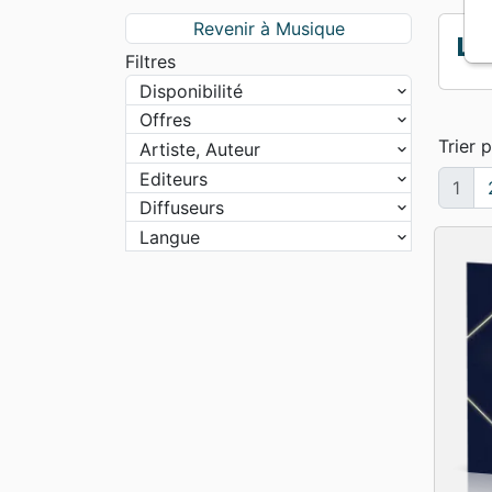
Apologétique
Form
Revenir à Musique
Lo
Filtres
Disponibilité
Offres
Trier p
Artiste, Auteur
Editeurs
1
Diffuseurs
Langue