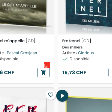
search
search
APERÇU RAPIDE
APERÇU RAPIDE
iel m'appelle [CD]
Fraternel [CD]
Des milliers
te :
Pascal Grosjean
Artiste :
Glorious
check
isponible
Disponible
56 CHF
15,73 CHF
shopping_cart
Prix
favorite_border
play_arrow