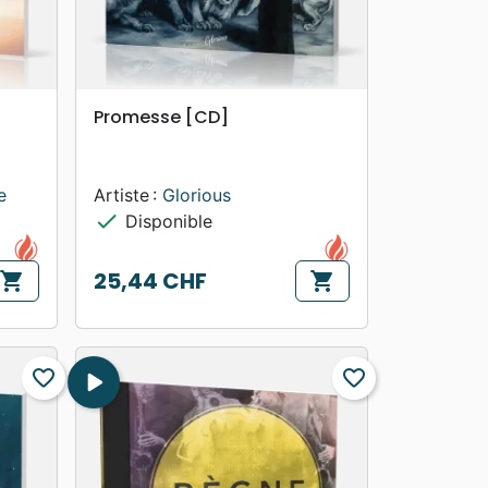
search
APERÇU RAPIDE
Promesse [CD]
e
Artiste :
Glorious
check
Disponible
25,44 CHF
shopping_cart
shopping_cart
Prix
favorite_border
play_arrow
favorite_border