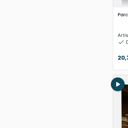
Parc
Artis
check
D
20,
Prix
play_arrow