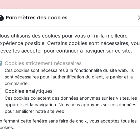
okie
Paramètres des cookies
ous utilisons des cookies pour vous offrir la meilleure
xpérience possible. Certains cookies sont nécessaires, vou
evez les accepter pour continuer à naviguer sur ce site.
Cookies strictement nécessaires
Ces cookies sont nécessaires à la fonctionnalité du site web. Ils
sont nécessaires pour l'authentification du client, le panier et la
commande.
Cookies analytiques
Nouveautés
Bibles
Livres
Jeunesse
Ces cookies collectent des données anonymes sur les visites, les
appareils et la navigation. Nous nous appuyons sur ces données
eaux Testaments
ine
 ans
lations
ns animés
s
Etude biblique
Bandes dessinées
Adolescents, jeunes
Rap, Hip-hop
Films, fiction
Jeux
pour améliorer notre site web.
ons
cation
2 ans
ry, Latino, Folk
gnement, conférences
elisation
Segond 21
Famille, couple
Bibles jeunesse
Instrumental
Documentaires, reportage
Accessoires de Bible
mmande depuis votre pays (United States).
n fermant cette fenêtre sans faire de choix, vous acceptez tous les
iles
e
ro
iels
Segond
Souffrance, Relation d'aide
Louange, Adoration
Papeterie
ookies.
k
elisation
esse
NEG
Santé
Hardrock, Métal
cations
ts
l, Soul
Darby
Ethique, société, politique
Pop, Rock