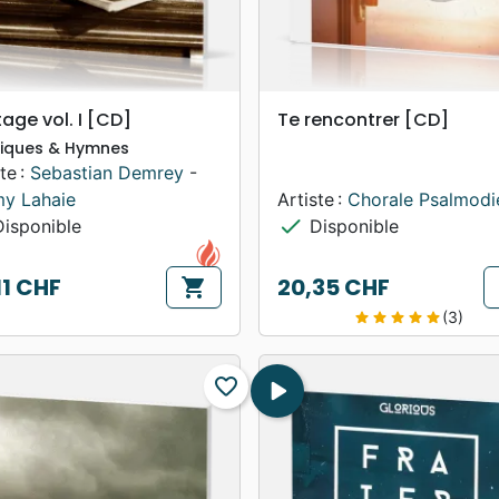
search
search
APERÇU RAPIDE
APERÇU RAPIDE
tage vol. I [CD]
Te rencontrer [CD]
iques & Hymnes
te :
Sebastian Demrey
-
y Lahaie
Artiste :
Chorale Psalmodi
check
isponible
Disponible
11 CHF
20,35 CHF
shopping_cart
Prix
(3)
star
star
star
star
star
favorite_border
play_arrow