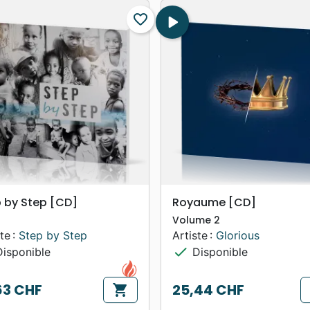
favorite_border
play_arrow
search
search
APERÇU RAPIDE
APERÇU RAPIDE
 by Step [CD]
Royaume [CD]
Volume 2
te :
Step by Step
Artiste :
Glorious
check
isponible
Disponible
63 CHF
25,44 CHF
shopping_cart
Prix