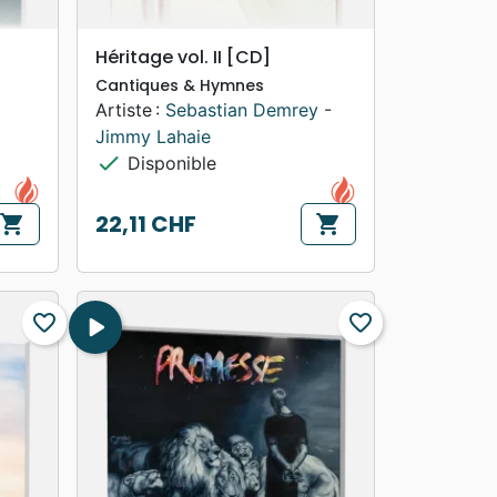
search
APERÇU RAPIDE
Héritage vol. II [CD]
Cantiques & Hymnes
Artiste :
Sebastian Demrey
-
Jimmy Lahaie
check
Disponible
22,11 CHF
shopping_cart
shopping_cart
Prix
favorite_border
play_arrow
favorite_border