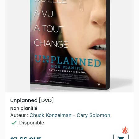
Unplanned [DVD]
Non planifié
Auteur :
Chuck Konzelman
-
Cary Solomon
check
Disponible