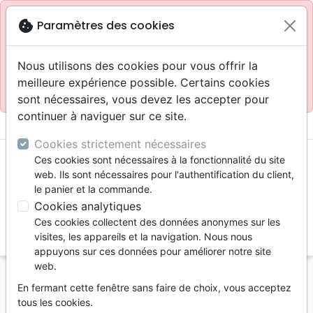
Site réservé aux professionnels
block
cookie
Paramètres des cookies
Accès pour les professionnels :
Se connecter
Nous utilisons des cookies pour vous offrir la
meilleure expérience possible. Certains cookies
Site pour le grand public :
La Maison de la Bible
.
sont nécessaires, vous devez les accepter pour
continuer à naviguer sur ce site.
menu
shopping_cart
account_circle
Cookies strictement nécessaires
Ces cookies sont nécessaires à la fonctionnalité du site
web. Ils sont nécessaires pour l'authentification du client,
le panier et la commande.
Cookies analytiques
Ces cookies collectent des données anonymes sur les
search
visites, les appareils et la navigation. Nous nous
appuyons sur ces données pour améliorer notre site
Reche
web.
En fermant cette fenêtre sans faire de choix, vous acceptez
Vous ne pouvez pas créer de nouvelle commande
tous les cookies.
depuis votre pays (United States).