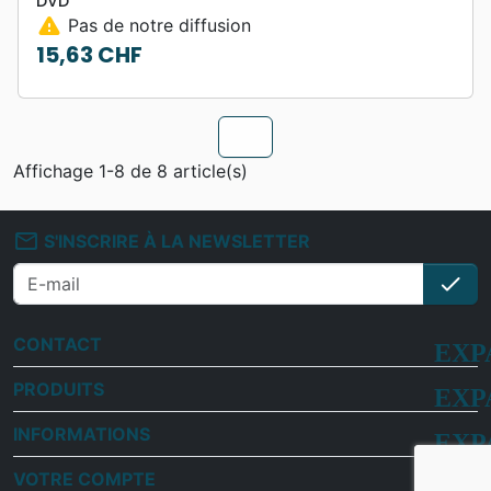
DVD
warning
Pas de notre diffusion
15,63 CHF
Prix
chevron_u
Affichage 1-8 de 8 article(s)
mail_outline
S'INSCRIRE À LA NEWSLETTER
check
S'i
CONTACT
PRODUITS
INFORMATIONS
VOTRE COMPTE