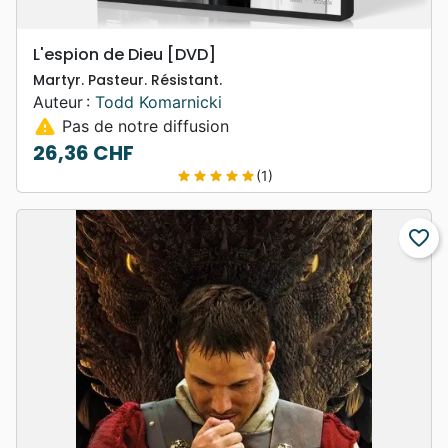
L'espion de Dieu [DVD]
Martyr. Pasteur. Résistant.
Auteur :
Todd Komarnicki
warning
Pas de notre diffusion
26,36 CHF
Prix
(1)
star
star
star
star
star
favorite_border