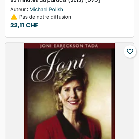
90 minutes au paradis (2015) [DVD]
Auteur :
Michael Polish
warning
Pas de notre diffusion
22,11 CHF
Prix
favorite_border