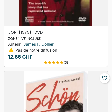
JONI (1979) [DVD]
ZONE 1, VF INCLUSE
Auteur :
James F. Collier
warning
Pas de notre diffusion
12,86 CHF
Prix
(2)
star
star
star
star
star
favorite_border