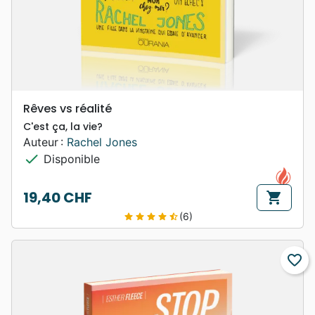
Rêves vs réalité
C'est ça, la vie?
Auteur :
Rachel Jones
check
Disponible
19,40 CHF
shopping_cart
Prix
(6)
star
star
star
star
star_half
favorite_border