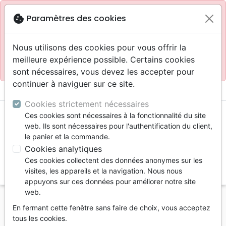
Site réservé aux professionnels
block
cookie
Paramètres des cookies
Accès pour les professionnels :
Se connecter
Nous utilisons des cookies pour vous offrir la
meilleure expérience possible. Certains cookies
Site pour le grand public :
La Maison de la Bible
.
sont nécessaires, vous devez les accepter pour
continuer à naviguer sur ce site.
menu
shopping_cart
account_circle
Cookies strictement nécessaires
Ces cookies sont nécessaires à la fonctionnalité du site
web. Ils sont nécessaires pour l'authentification du client,
le panier et la commande.
Cookies analytiques
Ces cookies collectent des données anonymes sur les
search
visites, les appareils et la navigation. Nous nous
appuyons sur ces données pour améliorer notre site
Reche
web.
En fermant cette fenêtre sans faire de choix, vous acceptez
Vous ne pouvez pas créer de nouvelle commande
tous les cookies.
depuis votre pays (United States).