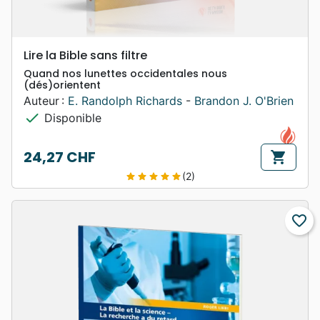
Lire la Bible sans filtre
Quand nos lunettes occidentales nous
(dés)orientent
Auteur :
E. Randolph Richards
-
Brandon J. O'Brien
check
Disponible
24,27 CHF
shopping_cart
Prix
(2)
star
star
star
star
star
favorite_border