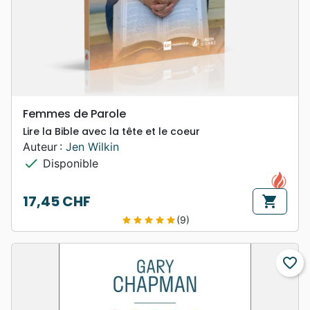
Femmes de Parole
Lire la Bible avec la tête et le coeur
Auteur :
Jen Wilkin
check
Disponible
17,45 CHF
shopping_cart
Prix
(9)
star
star
star
star
star
favorite_border