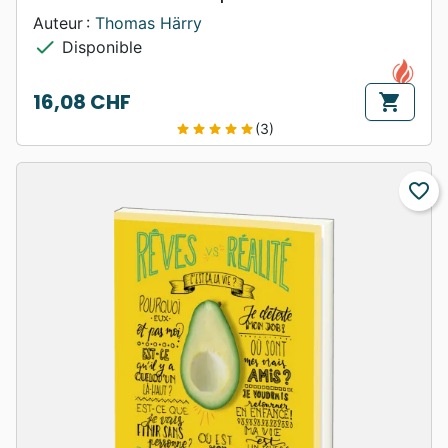
Auteur :
Thomas Härry
check
Disponible
16,08 CHF
shopping_cart
Prix
(3)
star
star
star
star
star
favorite_border