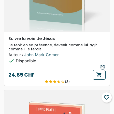
Suivre la voie de Jésus
Se tenir en sa présence, devenir comme lui, agir
comme il le ferait
Auteur :
John Mark Comer
check
Disponible
24,85 CHF
shopping_cart
Prix
(3)
star
star
star
star_half
star_border
favorite_border