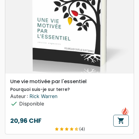
Une vie motivée par l'essentiel
Pourquoi suis-je sur terre?
Auteur :
Rick Warren
check
Disponible
20,96 CHF
shopping_cart
Prix
(4)
star
star
star
star
star_half