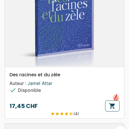
Des racines et du zèle
Auteur :
Jamel Attar
check
Disponible
17,45 CHF
shopping_cart
Prix
(4)
star
star
star
star
star_half