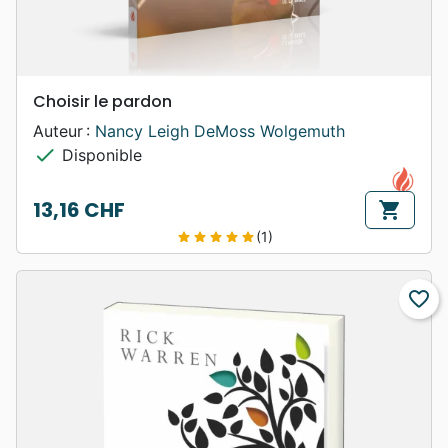
Choisir le pardon
Auteur :
Nancy Leigh DeMoss Wolgemuth
check
Disponible
13,16 CHF
shopping_cart
Prix
(1)
star
star
star
star
star
favorite_border