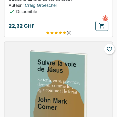
Auteur :
Craig Groeschel
check
Disponible
22,32 CHF
shopping_cart
Prix
(6)
star
star
star
star
star
favorite_border