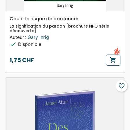
Courir le risque de pardonner
La signification du pardon [brochure NPQ série
découverte]
Auteur :
Gary Inrig
check
Disponible
1,75 CHF
shopping_cart
Prix
favorite_border