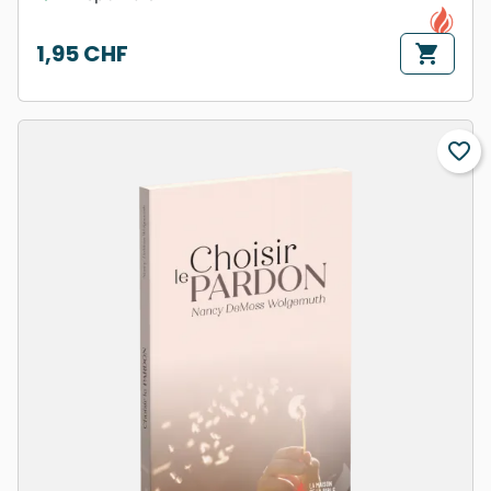
1,95 CHF
shopping_cart
Prix
favorite_border