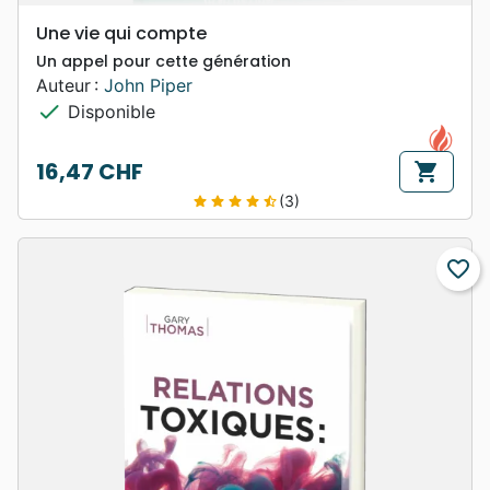
Une vie qui compte
Un appel pour cette génération
Auteur :
John Piper
check
Disponible
16,47 CHF
shopping_cart
Prix
(3)
star
star
star
star
star_half
favorite_border