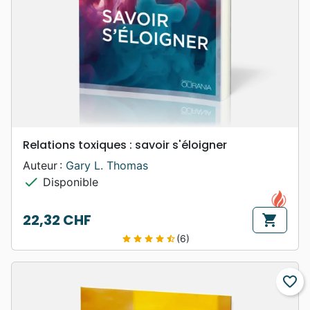
Relations toxiques : savoir s'éloigner
Auteur :
Gary L. Thomas
check
Disponible
22,32 CHF
shopping_cart
Prix
(6)
star
star
star
star
star_half
favorite_border