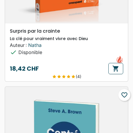
Surpris par la crainte
La clé pour vraiment vivre avec Dieu
Auteur :
Natha
check
Disponible
18,42 CHF
shopping_cart
Prix
(4)
star
star
star
star
star
favorite_border