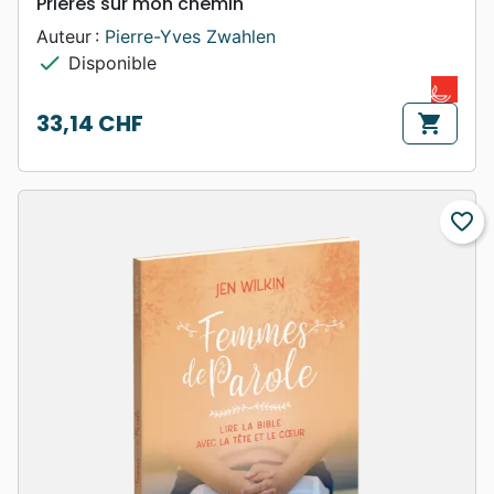
Prières sur mon chemin
Auteur :
Pierre-Yves Zwahlen
check
Disponible
33,14 CHF
shopping_cart
Prix
favorite_border