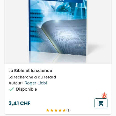
La Bible et la science
La recherche a du retard
Auteur :
Roger Liebi
check
Disponible
3,41 CHF
shopping_cart
Prix
(1)
star
star
star
star
star