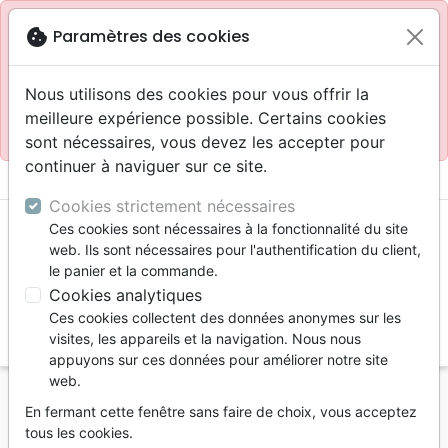
Site réservé aux professionnels
block
cookie
Paramètres des cookies
Accès pour les professionnels :
Se connecter
Nous utilisons des cookies pour vous offrir la
meilleure expérience possible. Certains cookies
Site pour le grand public :
La Maison de la Bible
.
sont nécessaires, vous devez les accepter pour
continuer à naviguer sur ce site.
menu
shopping_cart
account_circle
Cookies strictement nécessaires
Ces cookies sont nécessaires à la fonctionnalité du site
web. Ils sont nécessaires pour l'authentification du client,
le panier et la commande.
Cookies analytiques
Ces cookies collectent des données anonymes sur les
search
visites, les appareils et la navigation. Nous nous
appuyons sur ces données pour améliorer notre site
Reche
web.
En fermant cette fenêtre sans faire de choix, vous acceptez
Vous ne pouvez pas créer de nouvelle commande
tous les cookies.
depuis votre pays (United States).