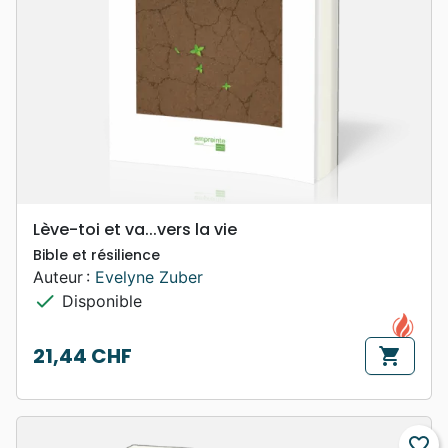
Lève-toi et va...vers la vie
Bible et résilience
Auteur :
Evelyne Zuber
check
Disponible
21,44 CHF
shopping_cart
Prix
favorite_border