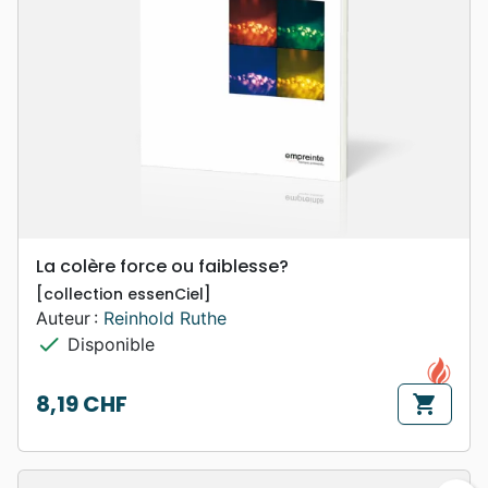
La colère force ou faiblesse?
[collection essenCiel]
Auteur :
Reinhold Ruthe
check
Disponible
8,19 CHF
shopping_cart
Prix