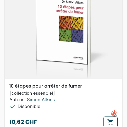
10 étapes pour arrêter de fumer
[collection essenCiel]
Auteur :
Simon Atkins
check
Disponible
10,62 CHF
shopping_cart
Prix