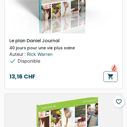
Le plan Daniel Journal
40 jours pour une vie plus saine
Auteur :
Rick Warren
check
Disponible
13,16 CHF
shopping_cart
Prix
favorite_border