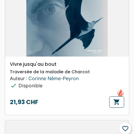
Vivre jusqu'au bout
Traversée de la maladie de Charcot
Auteur :
Corinne Nême-Peyron
check
Disponible
21,93 CHF
shopping_cart
Prix
favorite_border