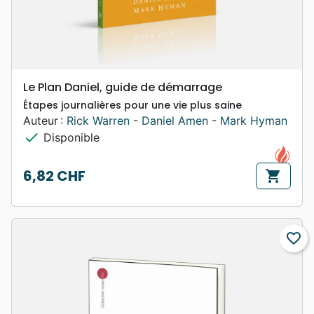
Le Plan Daniel, guide de démarrage
Étapes journalières pour une vie plus saine
Auteur :
Rick Warren
-
Daniel Amen
-
Mark Hyman
check
Disponible
6,82 CHF
shopping_cart
Prix
favorite_border