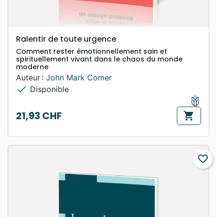
Ralentir de toute urgence
Comment rester émotionnellement sain et
spirituellement vivant dans le chaos du monde
moderne
Auteur :
John Mark Comer
check
Disponible
21,93 CHF
shopping_cart
Prix
favorite_border