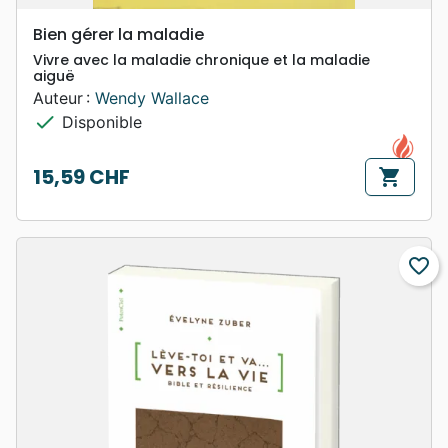
Bien gérer la maladie
Vivre avec la maladie chronique et la maladie
aiguë
Auteur :
Wendy Wallace
check
Disponible
15,59 CHF
shopping_cart
Prix
favorite_border