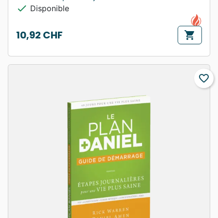
check
Disponible
10,92 CHF
shopping_cart
Prix
favorite_border