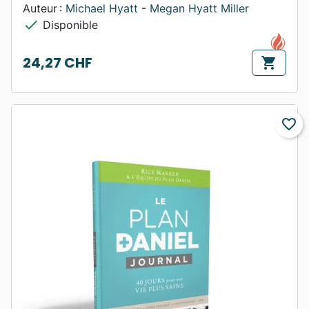
Auteur :
Michael Hyatt
-
Megan Hyatt Miller
check
Disponible
24,27 CHF
shopping_cart
Prix
favorite_border