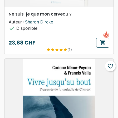
Ne suis-je que mon cerveau ?
Auteur :
Sharon Dirckx
check
Disponible
23,88 CHF
shopping_cart
Prix
(1)
star
star
star
star
star
favorite_border