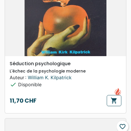
Séduction psychologique
L'échec de la psychologie moderne
Auteur :
William K. Kilpatrick
check
Disponible
11,70 CHF
shopping_cart
Prix
favorite_border