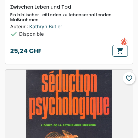
Zwischen Leben und Tod
Ein biblischer Leitfaden zu lebenserhaltenden
Maßnahmen
Auteur :
Kathryn Butler
check
Disponible
25,24 CHF
shopping_cart
Prix
favorite_border