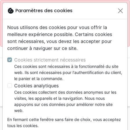
Site réservé aux professionnels
block
cookie
Paramètres des cookies
Accès pour les professionnels :
Se connecter
Nous utilisons des cookies pour vous offrir la
meilleure expérience possible. Certains cookies
Site pour le grand public :
La Maison de la Bible
.
sont nécessaires, vous devez les accepter pour
continuer à naviguer sur ce site.
menu
shopping_cart
account_circle
Cookies strictement nécessaires
Ces cookies sont nécessaires à la fonctionnalité du site
web. Ils sont nécessaires pour l'authentification du client,
le panier et la commande.
Cookies analytiques
Ces cookies collectent des données anonymes sur les
search
visites, les appareils et la navigation. Nous nous
appuyons sur ces données pour améliorer notre site
Reche
web.
En fermant cette fenêtre sans faire de choix, vous acceptez
Vous ne pouvez pas créer de nouvelle commande
tous les cookies.
depuis votre pays (United States).