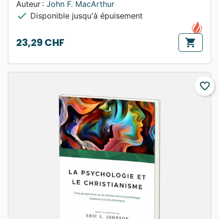
Auteur :
John F. MacArthur
check
Disponible jusqu'à épuisement
23,29 CHF
shopping_cart
Prix
favorite_border