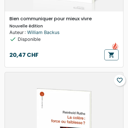
Bien communiquer pour mieux vivre
Nouvelle édition
Auteur :
William Backus
check
Disponible
20,47 CHF
shopping_cart
Prix
favorite_border