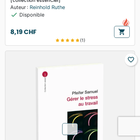
[collection essenCiel]
Auteur :
Reinhold Ruthe
check
Disponible
8,19 CHF
shopping_cart
Prix
(1)
star
star
star
star
star
favorite_border
chevron_u