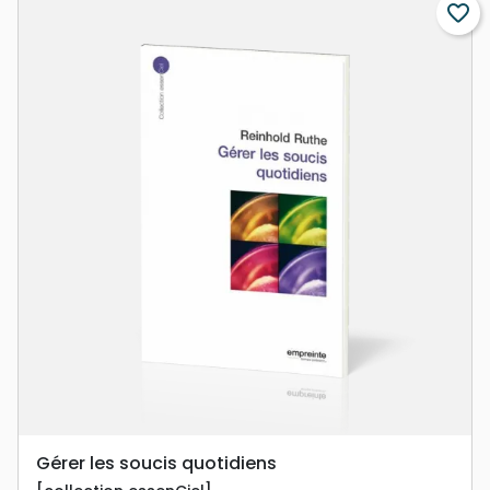
favorite_border
Gérer les soucis quotidiens