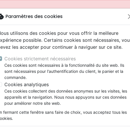
okie
Paramètres des cookies
ous utilisons des cookies pour vous offrir la meilleure
xpérience possible. Certains cookies sont nécessaires, vou
evez les accepter pour continuer à naviguer sur ce site.
Cookies strictement nécessaires
Ces cookies sont nécessaires à la fonctionnalité du site web. Ils
sont nécessaires pour l'authentification du client, le panier et la
commande.
Cookies analytiques
Nouveautés
Bibles
Livres
Jeunesse
Ces cookies collectent des données anonymes sur les visites, les
appareils et la navigation. Nous nous appuyons sur ces données
eaux Testaments
ine
 ans
lations
ns animés
s
Etude biblique
Bandes dessinées
Adolescents, jeunes
Rap, Hip-hop
Films, fiction
Jeux
pour améliorer notre site web.
ons
cation
2 ans
ry, Latino, Folk
gnement, conférences
elisation
Segond 21
Famille, couple
Bibles jeunesse
Instrumental
Documentaires, reportage
Accessoires de Bible
mmande depuis votre pays (United States).
n fermant cette fenêtre sans faire de choix, vous acceptez tous les
iles
e
ro
iels
Segond
Souffrance, Relation d'aide
Louange, Adoration
Papeterie
ookies.
k
elisation
esse
NEG
Santé
Hardrock, Métal
cations
ts
l, Soul
Darby
Ethique, société, politique
Pop, Rock