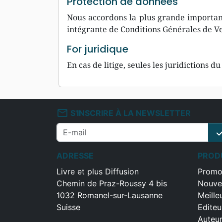
Protection de données
Nous accordons la plus grande importan
intégrante de Conditions Générales de V
For juridique
En cas de litige, seules les juridiction
mail_outline
S'INSCRIRE À LA NEWSLETTER
che
ADRESSE
PROD
Livre et plus Diffusion
Promo
Chemin de Praz-Roussy 4 bis
Nouve
1032 Romanel-sur-Lausanne
Meille
Suisse
Editeu
Auteu