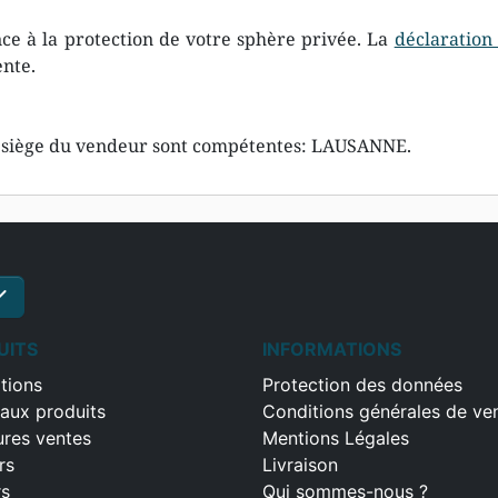
ce à la protection de votre sphère privée. La
déclaration
ente.
s du siège du vendeur sont compétentes: LAUSANNE.
ck
S'inscrire
UITS
INFORMATIONS
tions
Protection des données
aux produits
Conditions générales de ve
ures ventes
Mentions Légales
rs
Livraison
rs
Qui sommes-nous ?