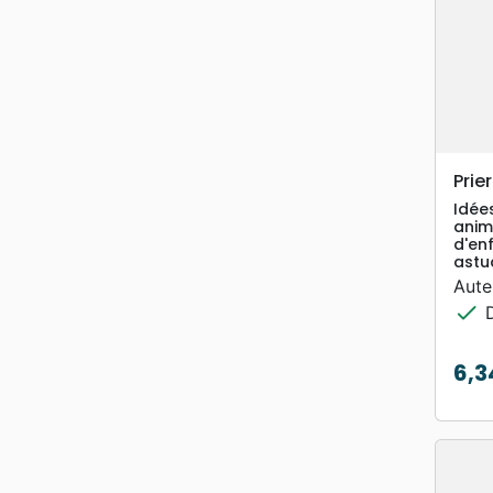
Prie
Idée
anim
d'en
astu
Aute
check
D
6,3
Prix