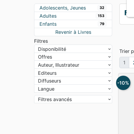
Apologétique
Form
Adolescents, Jeunes
32
Fo
Adultes
153
Enfants
79
Revenir à Livres
Filtres
Disponibilité
Trier p
Offres
1
Auteur, Illustrateur
Editeurs
Diffuseurs
-10%
Langue
Filtres avancés