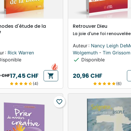
search
search
APERÇU RAPIDE
APERÇU RAPIDE
odes d'étude de la
Retrouver Dieu
e
La joie d'une foi renouvelée
Auteur :
Nancy Leigh DeM
ur :
Rick Warren
Wolgemuth
-
Tim Grissom
check
isponible
Disponible
17,45 CHF
20,96 CHF
shopping_cart
0 CHF
 de base
Prix
(4)
(6)
star
star
star
star
star_half
star
star
star
star
star
favorite_border