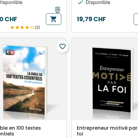
check
isponible
Disponible
70 CHF
19,79 CHF
shopping_cart
Prix
(2)
star
star
star
star
star_border
favorite_border
search
search
APERÇU RAPIDE
APERÇU RAPIDE
ible en 100 textes
Entrepreneur motivé par
ntiels
foi