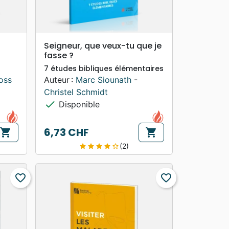
search
APERÇU RAPIDE
Seigneur, que veux-tu que je
fasse ?
7 études bibliques élémentaires
oss
Auteur :
Marc Siounath
-
Christel Schmidt
check
Disponible
6,73 CHF
shopping_cart
shopping_cart
Prix
(2)
star
star
star
star
star_border
favorite_border
favorite_border