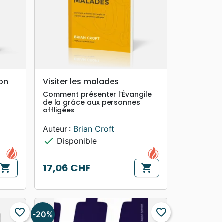
search
APERÇU RAPIDE
ton
Visiter les malades
Comment présenter l’Évangile
de la grâce aux personnes
affligées
Auteur :
Brian Croft
check
Disponible
17,06 CHF
shopping_cart
shopping_cart
Prix
favorite_border
favorite_border
-20%