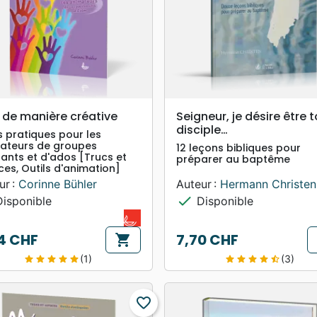
search
search
APERÇU RAPIDE
APERÇU RAPIDE
r de manière créative
Seigneur, je désire être 
disciple…
s pratiques pour les
ateurs de groupes
12 leçons bibliques pour
fants et d'ados [Trucs et
préparer au baptême
ces, Outils d'animation]
ur :
Corinne Bühler
Auteur :
Hermann Christen
check
isponible
Disponible
4 CHF
7,70 CHF
shopping_cart
Prix
(1)
(3)
star
star
star
star
star
star
star
star
star
star_half
favorite_border