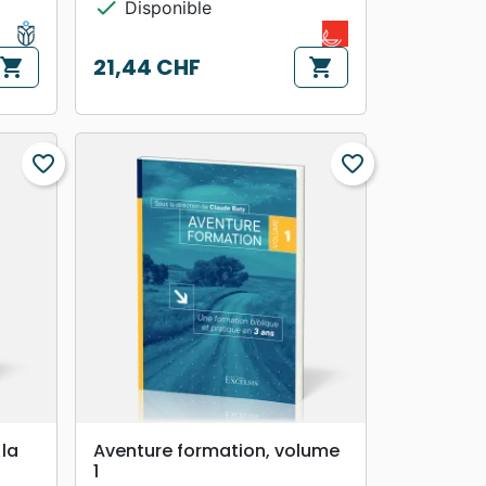
check
Disponible
21,44 CHF
shopping_cart
shopping_cart
Prix
favorite_border
favorite_border
search
APERÇU RAPIDE
 la
Aventure formation, volume
1