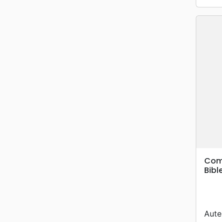
Comm
Bibl
Aute