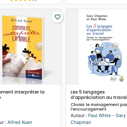
favorite_border
search
search
APERÇU RAPIDE
APERÇU RAPIDE
ent interpréter la
Les 5 langages
e
d’appréciation au travai
Choisir le management pa
l’encouragement
Auteur :
Paul White
-
Gary
ur :
Alfred Kuen
Chapman