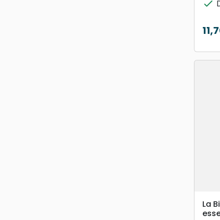
check
D
11,
Prix
La B
esse