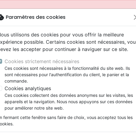
okie
Paramètres des cookies
ous utilisons des cookies pour vous offrir la meilleure
xpérience possible. Certains cookies sont nécessaires, vou
evez les accepter pour continuer à naviguer sur ce site.
Cookies strictement nécessaires
Ces cookies sont nécessaires à la fonctionnalité du site web. Ils
sont nécessaires pour l'authentification du client, le panier et la
commande.
Cookies analytiques
Nouveautés
Bibles
Livres
Jeunesse
Ces cookies collectent des données anonymes sur les visites, les
appareils et la navigation. Nous nous appuyons sur ces données
eaux Testaments
ine
 ans
lations
ns animés
s
Etude biblique
Bandes dessinées
Adolescents, jeunes
Rap, Hip-hop
Films, fiction
Jeux
pour améliorer notre site web.
ons
cation
2 ans
ry, Latino, Folk
gnement, conférences
elisation
Segond 21
Famille, couple
Bibles jeunesse
Instrumental
Documentaires, reportage
Accessoires de Bible
mmande depuis votre pays (United States).
n fermant cette fenêtre sans faire de choix, vous acceptez tous les
iles
e
ro
iels
Segond
Souffrance, Relation d'aide
Louange, Adoration
Papeterie
ookies.
k
elisation
esse
NEG
Santé
Hardrock, Métal
cations
ts
l, Soul
Darby
Ethique, société, politique
Pop, Rock