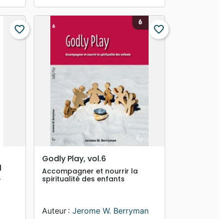
favorite_border
favorite_border
search
APERÇU RAPIDE
Godly Play, vol.6
l
Accompagner et nourrir la
spiritualité des enfants
r
Auteur :
Jerome W. Berryman