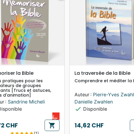
search
search
APERÇU RAPIDE
APERÇU RAPIDE
riser la Bible
La traversée de la Bible
s pratiques pour les
Comprendre et méditer la 
ateurs de groupes
fants [Trucs et astuces,
Auteur :
Pierre-Yves Zwah
ls d'animation]
ur :
Sandrine Micheli
Danielle Zwahlen
check
isponible
Disponible
72 CHF
14,62 CHF
shopping_cart
Prix
(1)
star
star
star
star
star