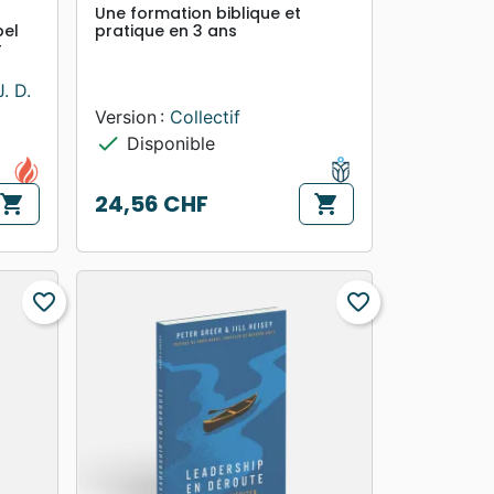
Une formation biblique et
pel
pratique en 3 ans
r
J. D.
Version :
Collectif
check
Disponible
24,56 CHF
shopping_cart
shopping_cart
Prix
favorite_border
favorite_border