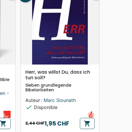
search
APERÇU RAPIDE
Herr, was willst Du, dass ich
tun soll?
Bible
Sieben grundlegende
Bibelarbeiten
len
-
Auteur :
Marc Siounath
check
Disponible
1,95 CHF
shopping_cart
shopping_cart
2,44 CHF
Prix de base
Prix