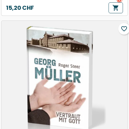
15,20 CHF
shopping_cart
Prix
favorite_border