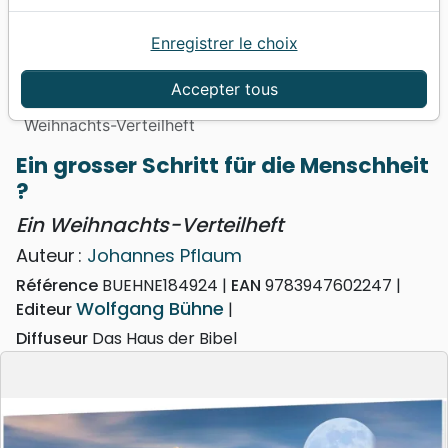
Enregistrer le choix
Accueil
Livres
Evangelisation
Livres d'évangélisation
Accepter tous
Ein grosser Schritt für die Menschheit ? - Ein
Weihnachts-Verteilheft
Ein grosser Schritt für die Menschheit
?
Ein Weihnachts-Verteilheft
Auteur :
Johannes Pflaum
Référence
BUEHNE184924
EAN
9783947602247
Wolfgang Bühne
Editeur
Diffuseur
Das Haus der Bibel