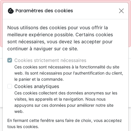
Site réservé aux professionnels
block
cookie
Paramètres des cookies
Accès pour les professionnels :
Se connecter
Nous utilisons des cookies pour vous offrir la
meilleure expérience possible. Certains cookies
Site pour le grand public :
La Maison de la Bible
.
sont nécessaires, vous devez les accepter pour
continuer à naviguer sur ce site.
menu
shopping_cart
account_circle
Cookies strictement nécessaires
Ces cookies sont nécessaires à la fonctionnalité du site
web. Ils sont nécessaires pour l'authentification du client,
le panier et la commande.
Cookies analytiques
Ces cookies collectent des données anonymes sur les
search
visites, les appareils et la navigation. Nous nous
appuyons sur ces données pour améliorer notre site
Reche
web.
En fermant cette fenêtre sans faire de choix, vous acceptez
Vous ne pouvez pas créer de nouvelle commande
tous les cookies.
depuis votre pays (United States).