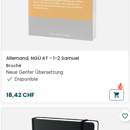
Allemand, NGÜ AT - 1-2 Samuel
Broché
Neue Genfer Übersetzung
check
Disponible
18,42 CHF
shopping_cart
Prix
favorite_border