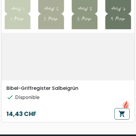
Bibel-Griffregister Salbeigrün
check
Disponible
14,43 CHF
shopping_cart
Prix