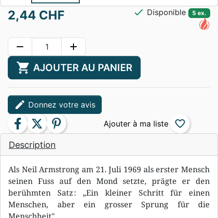
check
Disponible
2,44 CHF
5 ex.
remove
add
shopping_cart
AJOUTER AU PANIER
edit
Donnez votre avis
facebook
twitter
pinterest
favorite_border
Description
Als Neil Armstrong am 21. Juli 1969 als erster Mensch
seinen Fuss auf den Mond setzte, prägte er den
berühmten Satz : „Ein kleiner Schritt für einen
Menschen, aber ein grosser Sprung für die
Menschheit".