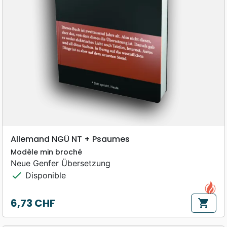
Allemand NGÜ NT + Psaumes
Modèle min broché
Neue Genfer Übersetzung
check
Disponible
6,73 CHF
shopping_cart
Prix