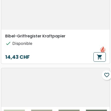
Bibel-Griffregister Kraftpapier
check
Disponible
14,43 CHF
shopping_cart
Prix
favorite_border