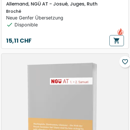
Allemand, NGÜ AT - Josué, Juges, Ruth
Broché
Neue Genfer Übersetzung
check
Disponible
15,11 CHF
shopping_cart
Prix
favorite_border