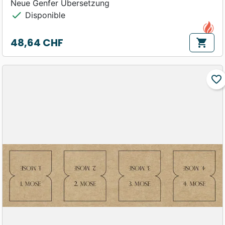
Neue Genfer Übersetzung
check
Disponible
48,64 CHF
shopping_cart
Prix
favorite_border