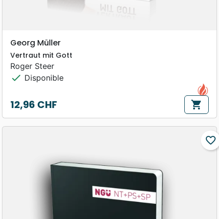
Georg Müller
Vertraut mit Gott
Roger Steer
check
Disponible
12,96 CHF
shopping_cart
Prix
favorite_border