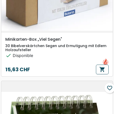
Minikarten-Box „Viel Segen"
30 Bibelverskärtchen Segen und Ermutigung mit Edlem
Holzaufsteller
check
Disponible
15,63 CHF
shopping_cart
Prix
favorite_border