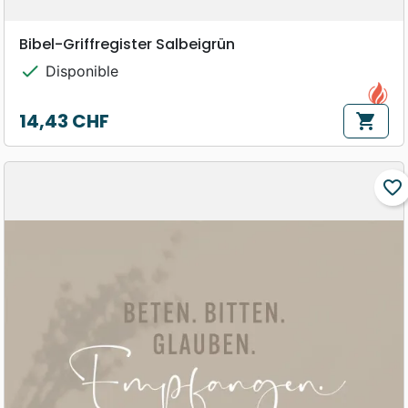
Bibel-Griffregister Salbeigrün
check
Disponible
14,43 CHF
shopping_cart
Prix
favorite_border