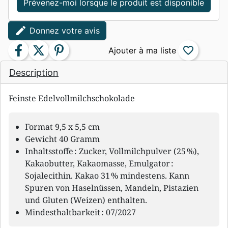
Prévenez-moi lorsque le produit est disponible
edit
Donnez votre avis
facebook
twitter
pinterest
favorite_border
Description
Feinste Edelvollmilchschokolade
Format 9,5 x 5,5 cm
Gewicht 40 Gramm
Inhaltsstoffe : Zucker, Vollmilchpulver (25 %),
Kakaobutter, Kakaomasse, Emulgator :
Sojalecithin. Kakao 31 % mindestens. Kann
Spuren von Haselnüssen, Mandeln, Pistazien
und Gluten (Weizen) enthalten.
Mindesthaltbarkeit : 07/2027