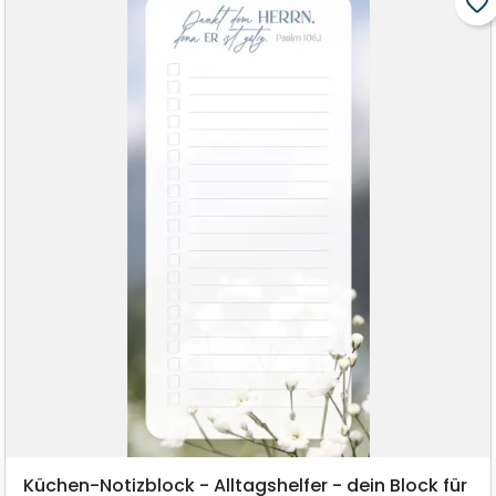
favorite_border
Küchen-Notizblock - Alltagshelfer - dein Block für