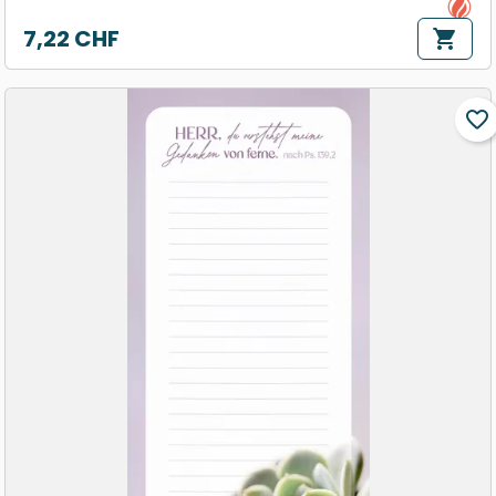
7,22 CHF
shopping_cart
Prix
favorite_border