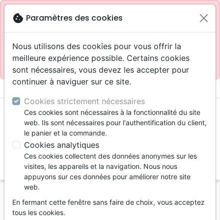
Site réservé aux professionnels
block
cookie
Paramètres des cookies
Accès pour les professionnels :
Se connecter
Nous utilisons des cookies pour vous offrir la
meilleure expérience possible. Certains cookies
Site pour le grand public :
La Maison de la Bible
.
sont nécessaires, vous devez les accepter pour
continuer à naviguer sur ce site.
menu
shopping_cart
account_circle
Cookies strictement nécessaires
Ces cookies sont nécessaires à la fonctionnalité du site
web. Ils sont nécessaires pour l'authentification du client,
le panier et la commande.
Cookies analytiques
Ces cookies collectent des données anonymes sur les
search
visites, les appareils et la navigation. Nous nous
appuyons sur ces données pour améliorer notre site
Reche
web.
En fermant cette fenêtre sans faire de choix, vous acceptez
Vous ne pouvez pas créer de nouvelle commande
tous les cookies.
depuis votre pays (United States).