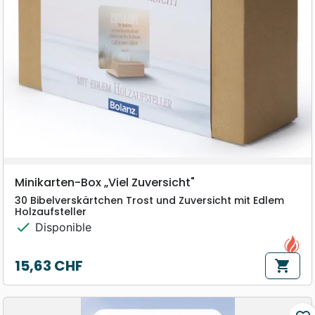
Minikarten-Box „Viel Zuversicht"
30 Bibelverskärtchen Trost und Zuversicht mit Edlem
Holzaufsteller
check
Disponible
15,63 CHF
shopping_cart
Prix