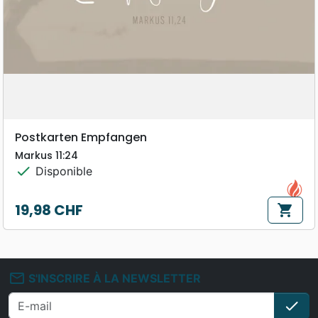
Postkarten Empfangen
Markus 11:24
check
Disponible
19,98 CHF
shopping_cart
Prix
mail_outline
S'INSCRIRE À LA NEWSLETTER
check
S'i