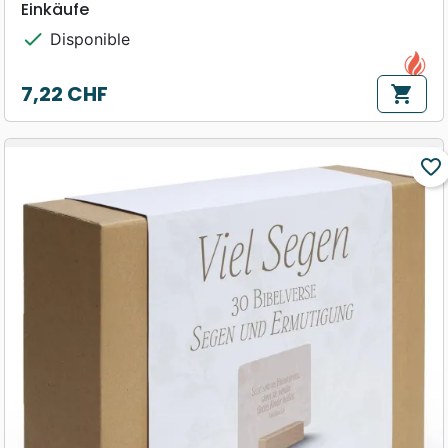
Einkäufe
check
Disponible
7,22 CHF
shopping_cart
Prix
favorite_border