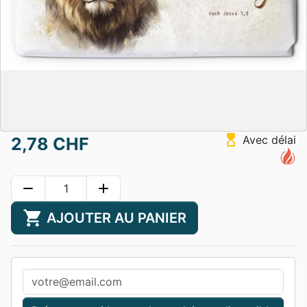
hourglass_top
Avec délai
2,78 CHF
remove
add
shopping_cart
AJOUTER AU PANIER