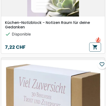
Küchen-Notizblock - Notizen Raum für deine
Gedanken
check
Disponible
7,22 CHF
shopping_cart
Prix
favorite_border