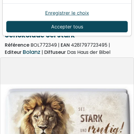
Enregistrer le choix
Accueil
Divers
Objets cadeaux
Schokolade Sei stark
Accepter tous
Schokolade Sei stark
Référence
BOL772349
EAN
4281797723495
Bolanz
Editeur
Diffuseur
Das Haus der Bibel