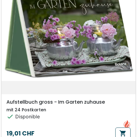
Aufstellbuch gross - Im Garten zuhause
mit 24 Postkarten
check
Disponible
19,01 CHF
shopping_cart
Prix