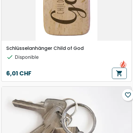
Schlüsselanhänger Child of God
check
Disponible
6,01 CHF
shopping_cart
Prix
favorite_border