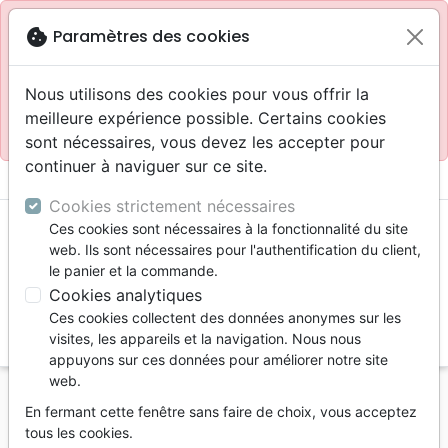
Site réservé aux professionnels
block
cookie
Paramètres des cookies
Accès pour les professionnels :
Se connecter
Nous utilisons des cookies pour vous offrir la
meilleure expérience possible. Certains cookies
Site pour le grand public :
La Maison de la Bible
.
sont nécessaires, vous devez les accepter pour
continuer à naviguer sur ce site.
menu
shopping_cart
account_circle
Cookies strictement nécessaires
Ces cookies sont nécessaires à la fonctionnalité du site
web. Ils sont nécessaires pour l'authentification du client,
le panier et la commande.
Cookies analytiques
Ces cookies collectent des données anonymes sur les
search
visites, les appareils et la navigation. Nous nous
appuyons sur ces données pour améliorer notre site
Reche
web.
En fermant cette fenêtre sans faire de choix, vous acceptez
Vous ne pouvez pas créer de nouvelle commande
tous les cookies.
depuis votre pays (United States).