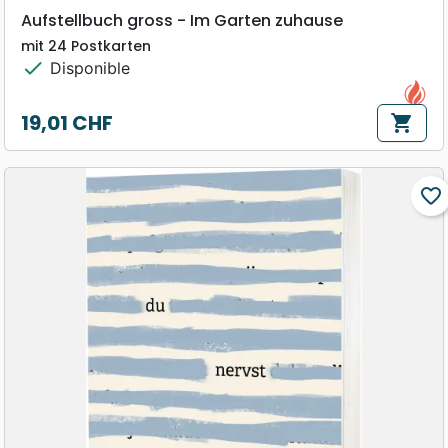
Aufstellbuch gross - Im Garten zuhause
mit 24 Postkarten
check
Disponible
19,01 CHF
shopping_cart
Prix
favorite_border