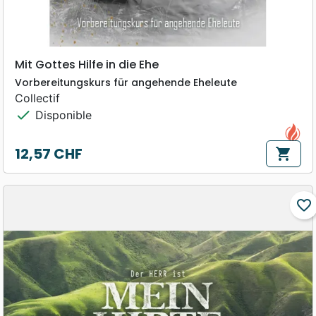
Mit Gottes Hilfe in die Ehe
Vorbereitungskurs für angehende Eheleute
Collectif
check
Disponible
12,57 CHF
shopping_cart
Prix
favorite_border