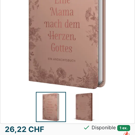
check
Disponible
26,22 CHF
1 ex.