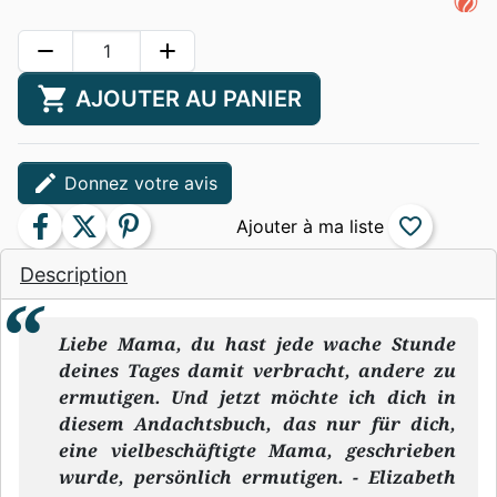
remove
add
shopping_cart
AJOUTER AU PANIER
edit
Donnez votre avis
facebook
twitter
pinterest
favorite_border
Description
Liebe Mama, du hast jede wache Stunde
deines Tages damit verbracht, andere zu
ermutigen. Und jetzt möchte ich dich in
diesem Andachtsbuch, das nur für dich,
eine vielbeschäftigte Mama, geschrieben
wurde, persönlich ermutigen. - Elizabeth