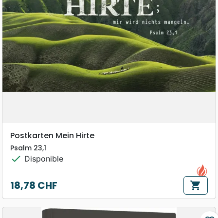
Postkarten Mein Hirte
Psalm 23,1
check
Disponible
18,78 CHF
shopping_cart
Prix