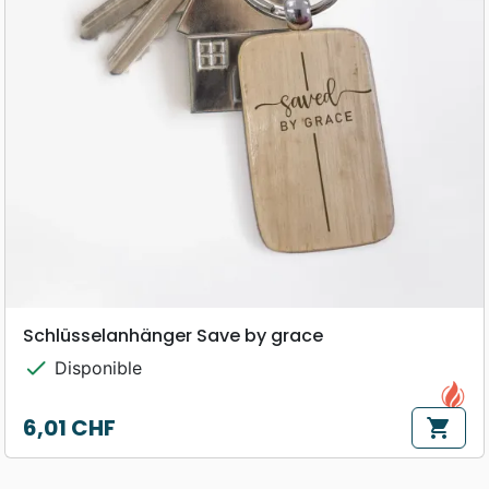
Schlüsselanhänger Save by grace
check
Disponible
6,01 CHF
shopping_cart
Prix