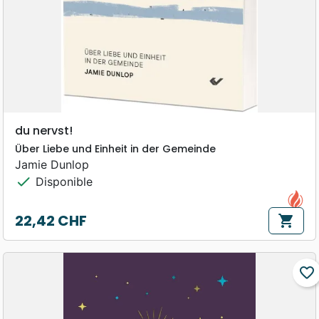
du nervst!
Über Liebe und Einheit in der Gemeinde
Jamie Dunlop
check
Disponible
22,42 CHF
shopping_cart
Prix
favorite_border