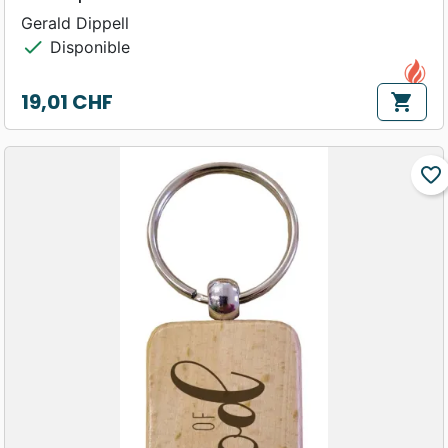
Gerald Dippell
check
Disponible
19,01 CHF
shopping_cart
Prix
favorite_border