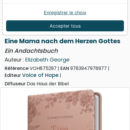
Enregistrer le choix
Accueil
Livres
Edification
Croissance spirituelle
Eine Mama nach dem Herzen Gottes - Ein
Accepter tous
Andachtsbuch
Eine Mama nach dem Herzen Gottes
Ein Andachtsbuch
Auteur :
Elizabeth George
Référence
VOH875297
EAN
9783947978977
Voice of Hope
Editeur
Diffuseur
Das Haus der Bibel