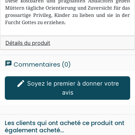
Diese kostbaren und prägnanten Andachten geben
Müttern tägliche Orientierung und Zuversicht für das
grossartige Privileg, Kinder zu lieben und sie in der
Furcht Gottes zu erziehen.
Détails du produit
chat
Commentaires (0)
edit
Soyez le premier à donner votre
avis
Les clients qui ont acheté ce produit ont
également acheté...