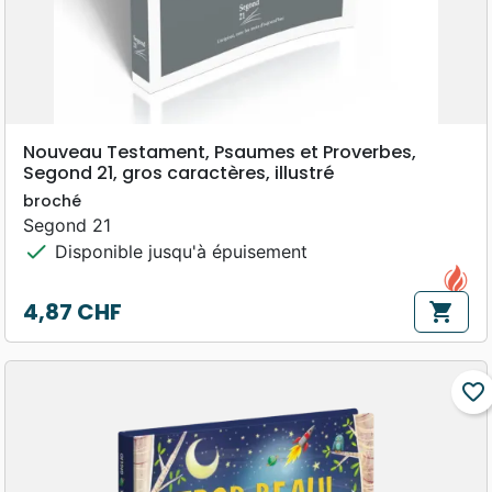
Nouveau Testament, Psaumes et Proverbes,
Segond 21, gros caractères, illustré
broché
Segond 21
check
Disponible jusqu'à épuisement
4,87 CHF
shopping_cart
Prix
favorite_border