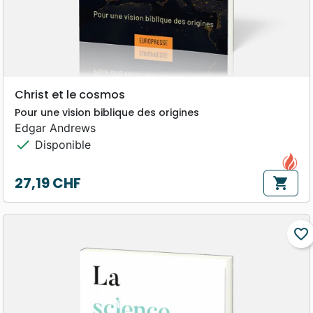
Christ et le cosmos
Pour une vision biblique des origines
Edgar Andrews
check
Disponible
27,19 CHF
shopping_cart
Prix
favorite_border