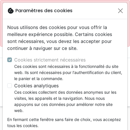
Site réservé aux professionnels
block
cookie
Paramètres des cookies
Accès pour les professionnels :
Se connecter
Nous utilisons des cookies pour vous offrir la
meilleure expérience possible. Certains cookies
Site pour le grand public :
La Maison de la Bible
.
sont nécessaires, vous devez les accepter pour
continuer à naviguer sur ce site.
menu
shopping_cart
account_circle
Cookies strictement nécessaires
Ces cookies sont nécessaires à la fonctionnalité du site
web. Ils sont nécessaires pour l'authentification du client,
le panier et la commande.
Cookies analytiques
Ces cookies collectent des données anonymes sur les
search
visites, les appareils et la navigation. Nous nous
appuyons sur ces données pour améliorer notre site
Reche
web.
En fermant cette fenêtre sans faire de choix, vous acceptez
Vous ne pouvez pas créer de nouvelle commande
tous les cookies.
depuis votre pays (United States).