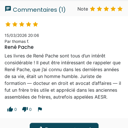
chat





Commentaires (1)
Note





15/03/2026 20:06
Par thomas f.
René Pache
Les livres de René Pache sont tous d’un intérêt
considérable ! Il peut être intéressant de rappeler que
René Pache, que j’ai connu dans les dernières années
de sa vie, était un homme humble. Juriste de
formation — docteur en droit et avocat d’affaires — il
fut un frère très utile et apprécié dans les anciennes
assemblées de frères, autrefois appelées AESR.
thumb_up
thumb_down
flag
0
0