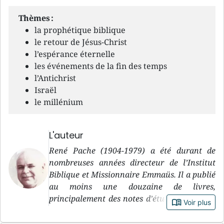
Thèmes :
la prophétique biblique
le retour de Jésus-Christ
l’espérance éternelle
les événements de la fin des temps
l’Antichrist
Israël
le millénium
L'auteur
René Pache (1904-1979) a été durant de
nombreuses années directeur de l’Institut
Biblique et Missionnaire Emmaüs. Il a publié
au moins une douzaine de livres,
principalement des notes d’étude biblique et
book_open
Voir plus
des ouvrages de doctrine qui font encore
référence aujourd’hui. Certains ont été