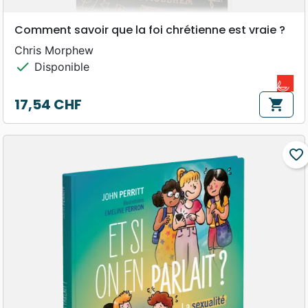
Comment savoir que la foi chrétienne est vraie ?
Chris Morphew
check
Disponible
17,54 CHF
shopping_cart
Prix
favorite_border