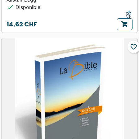
check
Disponible
14,62 CHF
shopping_cart
Prix
favorite_border