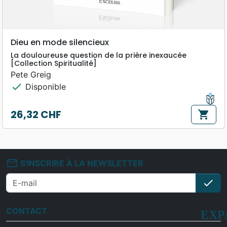
Dieu en mode silencieux
La douloureuse question de la prière inexaucée
[Collection Spiritualité]
Pete Greig
check
Disponible
26,32 CHF
shopping_cart
Prix
mail_outline
S'INSCRIRE À LA NEWSLETTER
check
S'i
CONTACT