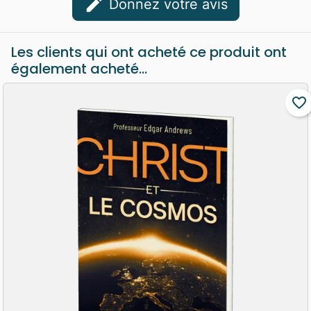
edit
Donnez votre avis
Les clients qui ont acheté ce produit ont
également acheté...
favorite_border