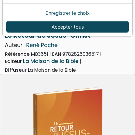
Enregistrer le choix
Accueil
Livres
Doctrine
Prophétie
Retour de Jésus-Christ (Le)
Accepter tous
Le Retour de Jésus-Christ
Auteur :
René Pache
Référence
MB3651
EAN
9782826036517
La Maison de la Bible
Editeur
Diffuseur
La Maison de la Bible