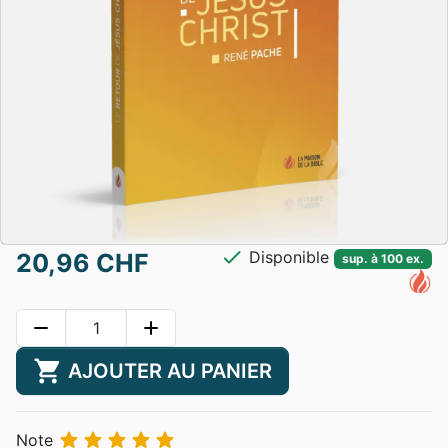
check
Disponible
20,96 CHF
sup. à 100 ex.
remove
add
shopping_cart
AJOUTER AU PANIER





Note