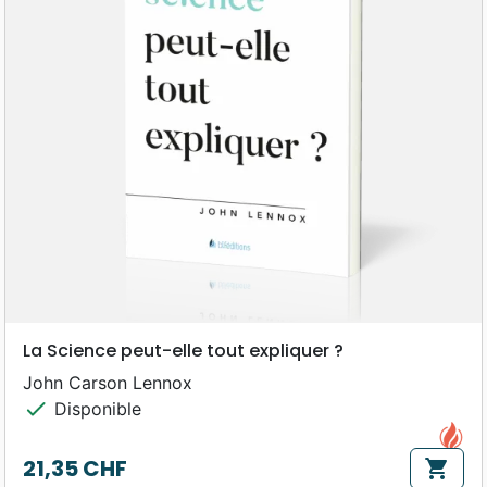
La Science peut-elle tout expliquer ?
John Carson Lennox
check
Disponible
21,35 CHF
shopping_cart
Prix