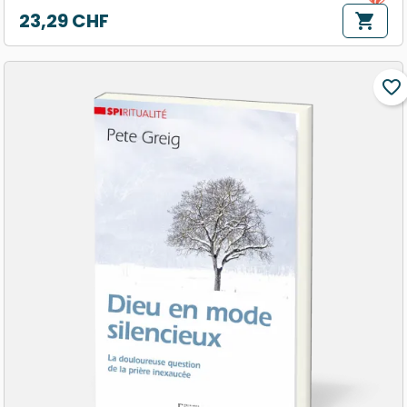
23,29 CHF
shopping_cart
Prix
favorite_border