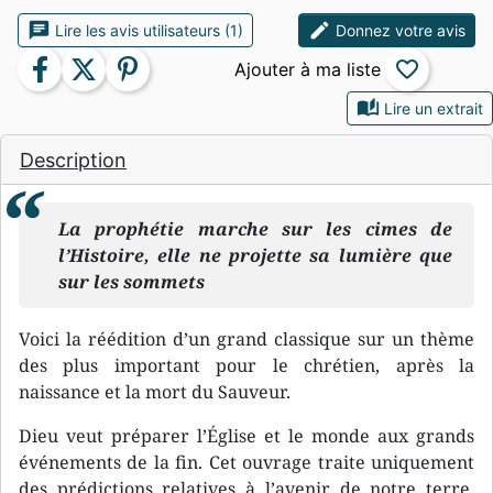
chat
edit
Lire les avis utilisateurs (1)
Donnez votre avis
facebook
twitter
pinterest
favorite_border
auto_stories
Lire un extrait
Description
La prophétie marche sur les cimes de
l’Histoire, elle ne projette sa lumière que
sur les sommets
Voici la réédition d’un grand classique sur un thème
des plus important pour le chrétien, après la
naissance et la mort du Sauveur.
Dieu veut préparer l’Église et le monde aux grands
événements de la fin. Cet ouvrage traite uniquement
des prédictions relatives à l’avenir de notre terre,