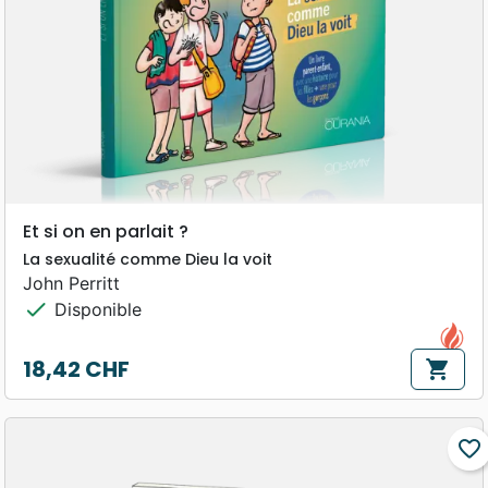
Et si on en parlait ?
La sexualité comme Dieu la voit
John Perritt
check
Disponible
18,42 CHF
shopping_cart
Prix
favorite_border