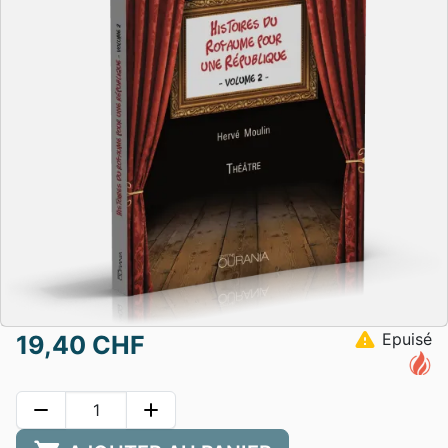
warning
Epuisé
19,40 CHF
remove
add