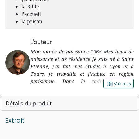
la Bible
l’accueil
la prison
L'auteur
Mon année de naissance 1965 Mes lieux de
naissance et de résidence Je suis né à Saint
Etienne, j'ai fait mes études à Lyon et à
Tours, je travaille et j'habite en région
parisienne. Dans le cadre privé et
book_open
Voir plus
professionnel j'ai fait de très nombreux
voyages: en Thaïlande, le pays de ma femme,
Détails du produit
en Corée, au Japon, en Inde, en Afrique du
Sud, en Russie, en Egypte, beaucoup en
Roumanie, en Pologne et épisodiquement
Extrait
dans presque tous les pays d'Europe.
Quelques éléments de mon parcours Je suis