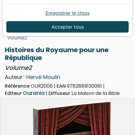
Enregistrer le choix
Accueil
Livres
Evangelisation
Livres d'évangélisation
Accepter tous
Histoires du Royaume pour une République -
Volume2
Histoires du Royaume pour une
République
Volume2
Auteur :
Hervé Moulin
Référence
OUR2006
EAN
9782889130061
Ourania
Editeur
Diffuseur
La Maison de la Bible