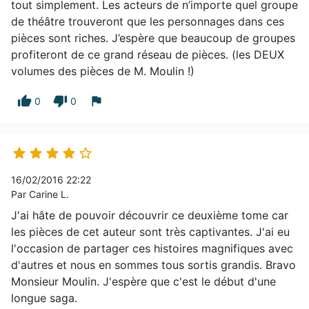
communion profonde au cœur même de
tout simplement. Les acteurs de n’importe quel groupe
notre foi, entre les comédiens, les spectateurs
de théâtre trouveront que les personnages dans ces
et Dieu. Contribuer à ça, voir ça chez ceux
pièces sont riches. J’espère que beaucoup de groupes
qui sortent de nos représentations, c'est
profiteront de ce grand réseau de pièces. (les DEUX
formidable. Voilà ce qui me plaît. Mes textes
volumes des pièces de M. Moulin !)
publiés Histoires du Royaume pour une
thumb_up
thumb_down
flag
0
0
République (Ourania, 2011) Parmi mes
lectures favorites Le Roi Lear , Roméo et
Juliette , Richard III et tant d'autres de





Shakespeare. Phèdre ou Bérénice , de Racine.
L'Evangile selon Pilate et Oscar et La dame
16/02/2016 22:22
rose , d'Eric Emmanuel Schmitt (en livre, en
Par Carine L.
théâtre et en film). Un texte biblique qui
J'ai hâte de pouvoir découvrir ce deuxième tome car
m'interpelle Deux versets sur un même
les pièces de cet auteur sont très captivantes. J'ai eu
thème: Dieu qui dit à Moïse «Etends le bras
l'occasion de partager ces histoires magnifiques avec
contre la mer», et Marie qui répond à l'ange:
d'autres et nous en sommes tous sortis grandis. Bravo
«Je suis la servante du Seigneur.» Les deux
Monsieur Moulin. J'espère que c'est le début d'une
sont dans des situations impossibles, où
longue saga.
servir Dieu est quasiment synonyme de