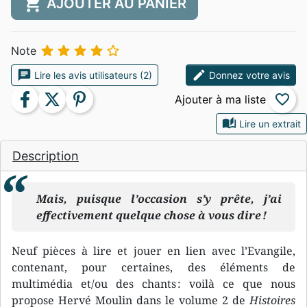
shopping_cart
AJOUTER AU PANIER





Note
chat
edit
Lire les avis utilisateurs (2)
Donnez votre avis
facebook
twitter
pinterest
favorite_border
auto_stories
Lire un extrait
Description
Mais, puisque l’occasion s’y prête, j’ai
effectivement quelque chose à vous dire !
Neuf pièces à lire et jouer en lien avec l’Evangile,
contenant, pour certaines, des éléments de
multimédia et/ou des chants : voilà ce que nous
propose Hervé Moulin dans le volume 2 de
Histoires