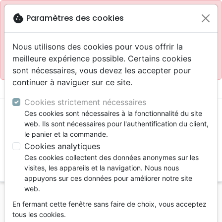
Site réservé aux professionnels
block
cookie
Paramètres des cookies
Accès pour les professionnels :
Se connecter
Nous utilisons des cookies pour vous offrir la
meilleure expérience possible. Certains cookies
Site pour le grand public :
La Maison de la Bible
.
sont nécessaires, vous devez les accepter pour
continuer à naviguer sur ce site.
menu
shopping_cart
account_circle
Cookies strictement nécessaires
Ces cookies sont nécessaires à la fonctionnalité du site
web. Ils sont nécessaires pour l'authentification du client,
le panier et la commande.
Cookies analytiques
Ces cookies collectent des données anonymes sur les
search
visites, les appareils et la navigation. Nous nous
appuyons sur ces données pour améliorer notre site
Reche
web.
En fermant cette fenêtre sans faire de choix, vous acceptez
Vous ne pouvez pas créer de nouvelle commande
tous les cookies.
depuis votre pays (United States).