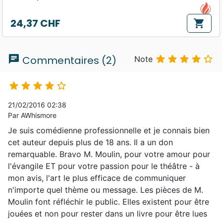
actuel, tout en présentant le message de
24,37 CHF
l'Evangile, et d'en montrer les aspects qui me
shopping_cart
Prix
parlent le plus. J'aime vivre l'Evangile avec
le cœur, le sentir résonner en moi, m'envahir,
chat
me changer comme un fleuve d'eau vive. Ça





Commentaires (2)
Note
ne doit pas rester dans la tête, ça doit
irriguer tout le reste, le corps, l'âme, la façon





de vivre. C'est pourquoi le théâtre s'y prête
21/02/2016 02:38
aussi bien, c'est un art complet, tout y
Par AWhismore
participe: le corps, l'esprit, l'ambiance, le
son, la lumière... tout parle, tout pénètre. Et
Je suis comédienne professionnelle et je connais bien
lorsqu'il se passe quelque chose de fort sur la
cet auteur depuis plus de 18 ans. Il a un don
scène, lorsque le public fond en larmes, ou
remarquable. Bravo M. Moulin, pour votre amour pour
quand ses yeux brillent d'enthousiasme, ou
l'évangile ET pour votre passion pour le théâtre - à
quand il éclate de rire (et les trois arrivent,
mon avis, l'art le plus efficace de communiquer
souvent, lorsque nous jouons nos pièces,
n'importe quel thème ou message. Les pièces de M.
bien des spectateurs viennent ensuite nous
Moulin font réfléchir le public. Elles existent pour être
le dire), alors il se crée un moment de
jouées et non pour rester dans un livre pour être lues