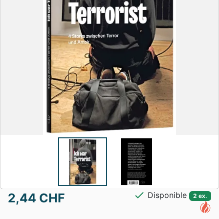
check
Disponible
2,44 CHF
2 ex.