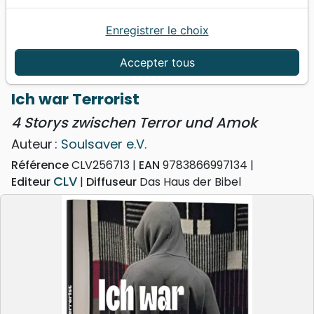
Enregistrer le choix
Accueil
Livres
Témoignages, biographies
Ich war Terrorist - 4 Storys zwischen Terror und
Accepter tous
Amok
Ich war Terrorist
4 Storys zwischen Terror und Amok
Auteur :
Soulsaver e.V.
Référence
CLV256713
EAN
9783866997134
CLV
Editeur
Diffuseur
Das Haus der Bibel