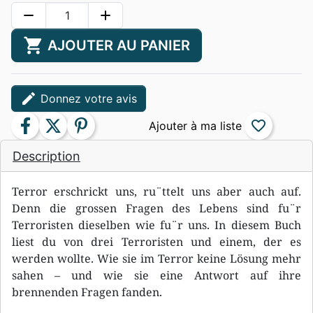
remove
add
shopping_cart
AJOUTER AU PANIER
edit
Donnez votre avis
facebook
twitter
pinterest
favorite_border
Description
Terror erschrickt uns, ru¨ttelt uns aber auch auf.
Denn die grossen Fragen des Lebens sind fu¨r
Terroristen dieselben wie fu¨r uns. In diesem Buch
liest du von drei Terroristen und einem, der es
werden wollte. Wie sie im Terror keine Lösung mehr
sahen – und wie sie eine Antwort auf ihre
brennenden Fragen fanden.