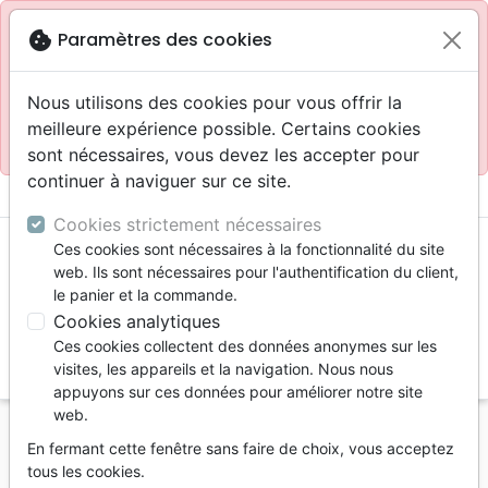
Site réservé aux professionnels
block
cookie
Paramètres des cookies
Accès pour les professionnels :
Se connecter
Nous utilisons des cookies pour vous offrir la
meilleure expérience possible. Certains cookies
Site pour le grand public :
La Maison de la Bible
.
sont nécessaires, vous devez les accepter pour
continuer à naviguer sur ce site.
menu
shopping_cart
account_circle
Cookies strictement nécessaires
Ces cookies sont nécessaires à la fonctionnalité du site
web. Ils sont nécessaires pour l'authentification du client,
le panier et la commande.
Cookies analytiques
Ces cookies collectent des données anonymes sur les
search
visites, les appareils et la navigation. Nous nous
appuyons sur ces données pour améliorer notre site
Reche
web.
En fermant cette fenêtre sans faire de choix, vous acceptez
Vous ne pouvez pas créer de nouvelle commande
tous les cookies.
depuis votre pays (United States).