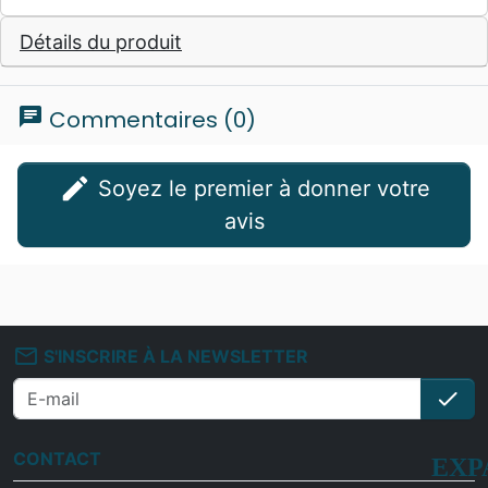
Détails du produit
chat
Commentaires (0)
edit
Soyez le premier à donner votre
avis
mail_outline
S'INSCRIRE À LA NEWSLETTER
check
S'i
CONTACT