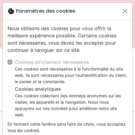
Site réservé aux professionnels
block
cookie
Paramètres des cookies
Accès pour les professionnels :
Se connecter
Nous utilisons des cookies pour vous offrir la
meilleure expérience possible. Certains cookies
Site pour le grand public :
La Maison de la Bible
.
sont nécessaires, vous devez les accepter pour
continuer à naviguer sur ce site.
menu
shopping_cart
account_circle
Cookies strictement nécessaires
Ces cookies sont nécessaires à la fonctionnalité du site
web. Ils sont nécessaires pour l'authentification du client,
le panier et la commande.
Cookies analytiques
Ces cookies collectent des données anonymes sur les
search
visites, les appareils et la navigation. Nous nous
appuyons sur ces données pour améliorer notre site
Reche
web.
En fermant cette fenêtre sans faire de choix, vous acceptez
Vous ne pouvez pas créer de nouvelle commande
tous les cookies.
depuis votre pays (United States).