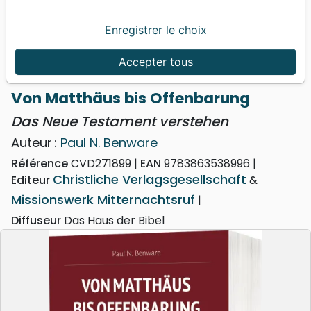
Enregistrer le choix
Accueil
Livres
Erudition
Von Matthäus bis Offenbarung - Das Neue
Accepter tous
Testament verstehen
Von Matthäus bis Offenbarung
Das Neue Testament verstehen
Auteur :
Paul N. Benware
Référence
CVD271899
EAN
9783863538996
Christliche Verlagsgesellschaft
Editeur
&
Missionswerk Mitternachtsruf
Diffuseur
Das Haus der Bibel