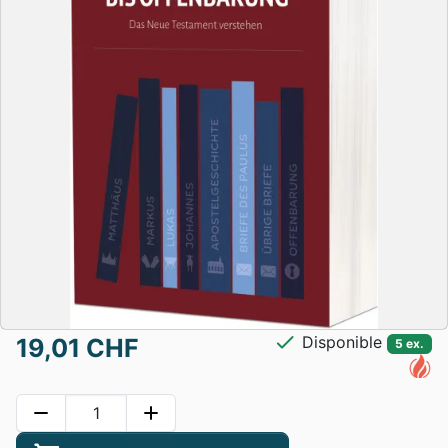
check
Disponible
19,01 CHF
5 ex.
remove
add