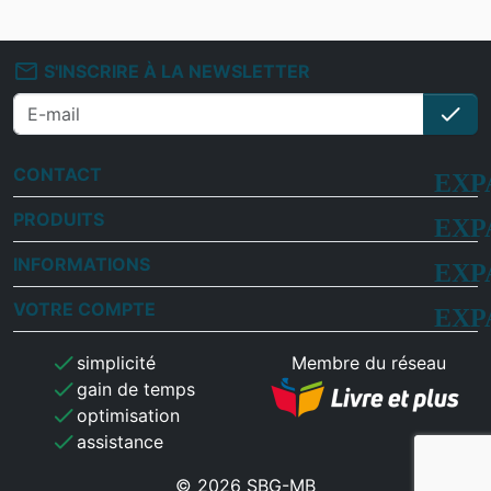
mail_outline
S'INSCRIRE À LA NEWSLETTER
check
S'i
CONTACT
PRODUITS
INFORMATIONS
VOTRE COMPTE
check
simplicité
Membre du réseau
check
gain de temps
check
optimisation
check
assistance
© 2026 SBG-MB