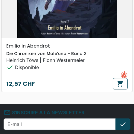
Emilio in Abendrot
Die Chroniken von Male'una - Band 2
Heinrich Töws | Fionn Westermeier
check
Disponible
12,57 CHF
shopping_cart
Prix
mail_outline
S'INSCRIRE À LA NEWSLETTER
check
S'i