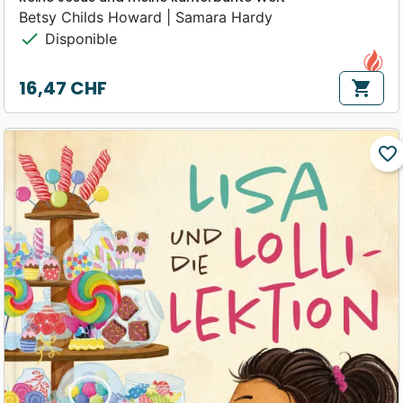
Betsy Childs Howard | Samara Hardy
check
Disponible
16,47 CHF
shopping_cart
Prix
favorite_border