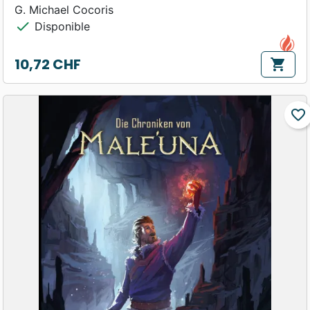
G. Michael Cocoris
check
Disponible
10,72 CHF
shopping_cart
Prix
favorite_border