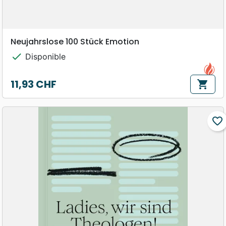
Neujahrslose 100 Stück Emotion
check
Disponible
11,93 CHF
shopping_cart
Prix
favorite_border