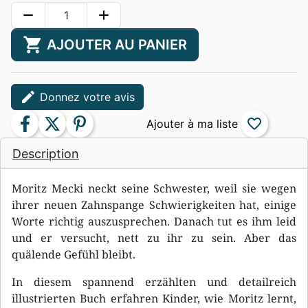
remove
add
shopping_cart
AJOUTER AU PANIER
edit
Donnez votre avis
facebook
twitter
pinterest
favorite_border
Description
Moritz Mecki neckt seine Schwester, weil sie wegen
ihrer neuen Zahnspange Schwierigkeiten hat, einige
Worte richtig auszusprechen. Danach tut es ihm leid
und er versucht, nett zu ihr zu sein. Aber das
quälende Gefühl bleibt.
In diesem spannend erzählten und detailreich
illustrierten Buch erfahren Kinder, wie Moritz lernt,