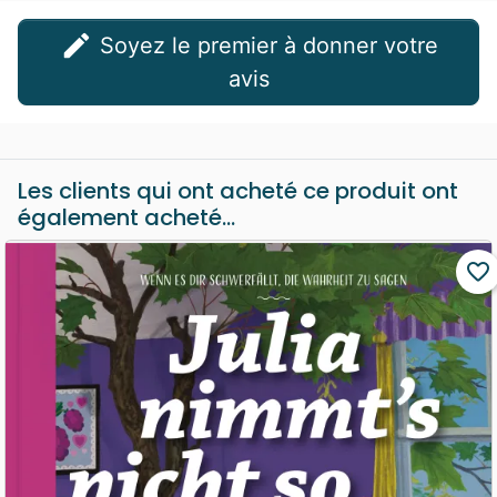
edit
Soyez le premier à donner votre
avis
Les clients qui ont acheté ce produit ont
également acheté...
favorite_border