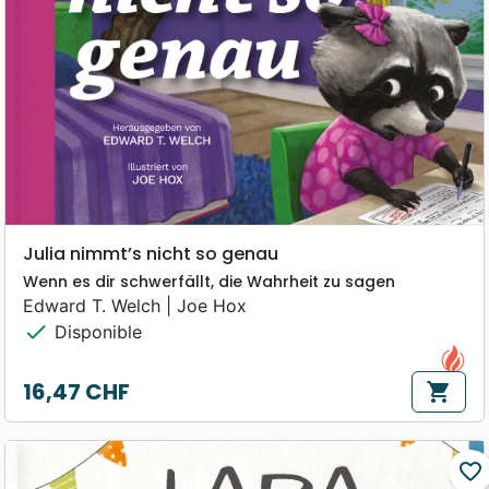
Julia nimmt’s nicht so genau
Wenn es dir schwerfällt, die Wahrheit zu sagen
Edward T. Welch | Joe Hox
check
Disponible
16,47 CHF
shopping_cart
Prix
favorite_border