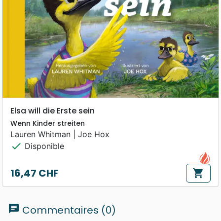
Elsa will die Erste sein
Wenn Kinder streiten
Lauren Whitman | Joe Hox
check
Disponible
16,47 CHF
shopping_cart
Prix
chat
Commentaires (0)