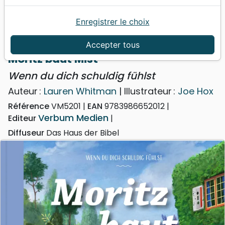
Enregistrer le choix
Accueil
Livres
Enfants
4 à 6 ans
Moritz baut Mist - Wenn du dich schuldig fühlst
Accepter tous
Moritz baut Mist
Wenn du dich schuldig fühlst
Auteur :
Lauren Whitman
| Illustrateur :
Joe Hox
Référence
VM5201
EAN
9783986652012
Verbum Medien
Editeur
Diffuseur
Das Haus der Bibel