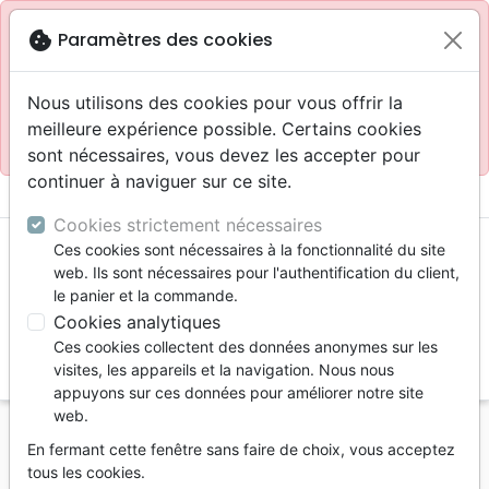
Site réservé aux professionnels
block
cookie
Paramètres des cookies
Accès pour les professionnels :
Se connecter
Nous utilisons des cookies pour vous offrir la
meilleure expérience possible. Certains cookies
Site pour le grand public :
La Maison de la Bible
.
sont nécessaires, vous devez les accepter pour
continuer à naviguer sur ce site.
menu
shopping_cart
account_circle
Cookies strictement nécessaires
Ces cookies sont nécessaires à la fonctionnalité du site
web. Ils sont nécessaires pour l'authentification du client,
le panier et la commande.
Cookies analytiques
Ces cookies collectent des données anonymes sur les
search
visites, les appareils et la navigation. Nous nous
appuyons sur ces données pour améliorer notre site
Reche
web.
En fermant cette fenêtre sans faire de choix, vous acceptez
Vous ne pouvez pas créer de nouvelle commande
tous les cookies.
depuis votre pays (United States).