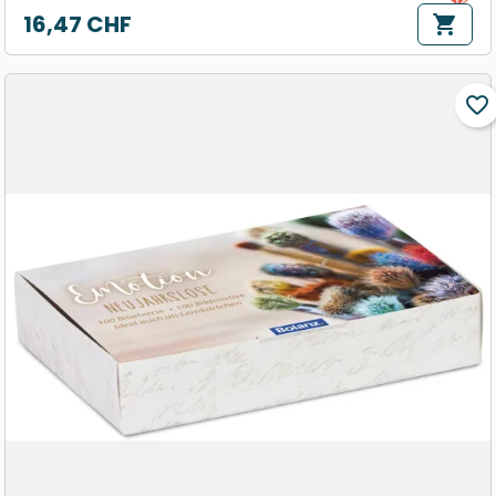
16,47 CHF
shopping_cart
Prix
favorite_border