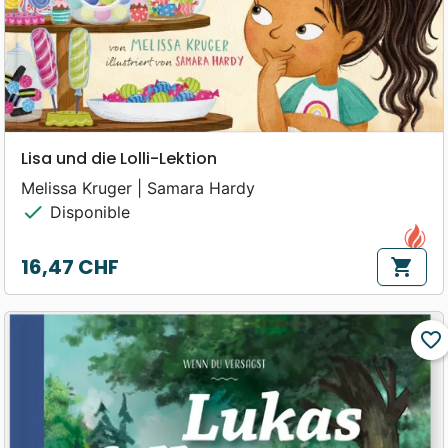
Lisa und die Lolli-Lektion
Melissa Kruger | Samara Hardy
check
Disponible
16,47 CHF
shopping_cart
Prix
favorite_border