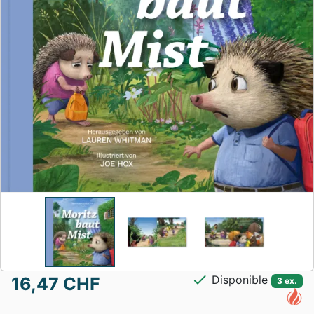
check
Disponible
16,47 CHF
3 ex.