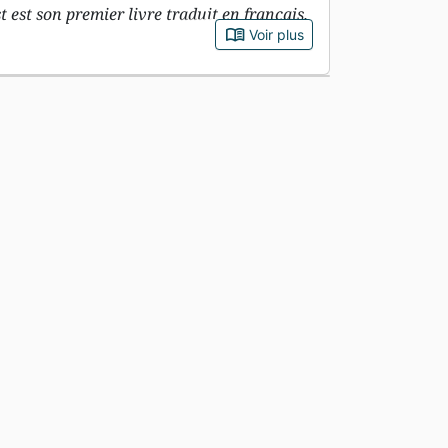
t est son premier livre traduit en français.
book_open
Voir plus