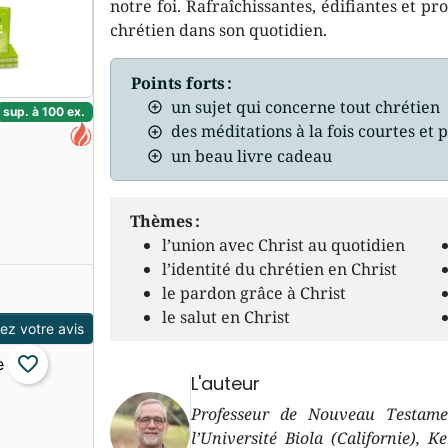
notre foi. Rafraîchissantes, édifiantes et p
chrétien dans son quotidien.
Points forts :
un sujet qui concerne tout chrétien
sup. à 100 ex.
des méditations à la fois courtes et
un beau livre cadeau
Thèmes :
l’union avec Christ au quotidien
l’identité du chrétien en Christ
le pardon grâce à Christ
le salut en Christ
z votre avis
favorite_border
L'auteur
Professeur de Nouveau Testame
l’Université Biola (Californie),