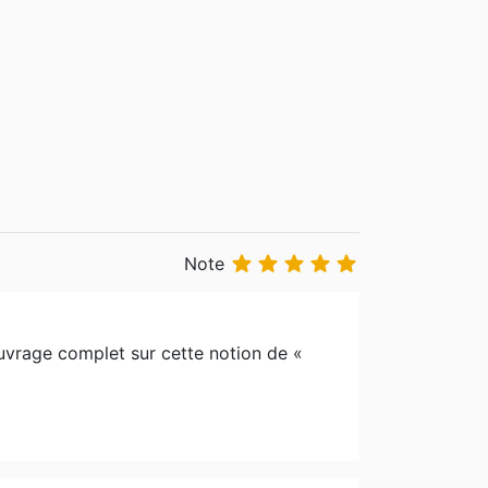





Note
 ouvrage complet sur cette notion de «