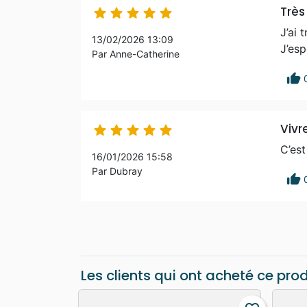
Très





J’ai 
13/02/2026 13:09
J’esp
Par Anne-Catherine
thumb_up
Vivr





C’est
16/01/2026 15:58
Par Dubray
thumb_up
Les clients qui ont acheté ce pro