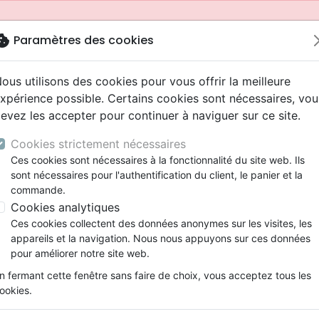
okie
Paramètres des cookies
ous utilisons des cookies pour vous offrir la meilleure
xpérience possible. Certains cookies sont nécessaires, vou
evez les accepter pour continuer à naviguer sur ce site.
Cookies strictement nécessaires
Ces cookies sont nécessaires à la fonctionnalité du site web. Ils
sont nécessaires pour l'authentification du client, le panier et la
commande.
Cookies analytiques
Nouveautés
Bibles
Livres
Jeunesse
Ces cookies collectent des données anonymes sur les visites, les
appareils et la navigation. Nous nous appuyons sur ces données
eaux Testaments
ine
 ans
lations
ns animés
s
Etude biblique
Bandes dessinées
Adolescents, jeunes
Rap, Hip-hop
Films, fiction
Jeux
pour améliorer notre site web.
ons
cation
2 ans
ry, Latino, Folk
gnement, conférences
elisation
Segond 21
Famille, couple
Bibles jeunesse
Instrumental
Documentaires, reportage
Accessoires de Bible
mmande depuis votre pays (United States).
n fermant cette fenêtre sans faire de choix, vous acceptez tous les
iles
e
ro
iels
Segond
Souffrance, Relation d'aide
Louange, Adoration
Papeterie
ookies.
k
elisation
esse
NEG
Santé
Hardrock, Métal
Vivre en Christ - 100 méditations pour grandir
cations
ts
l, Soul
Darby
Ethique, société, politique
Pop, Rock