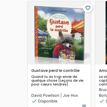
favorite_border
search
APERÇU RAPIDE
Gustave perd le contrôle
Ama
Quand tu as trop envie de
La v
quelque chose [Leçons de vie
capt
pour cœurs tendres]
cant
Bruc
David Powlison | Joe Hox
Borl
check
check
Disponible
D