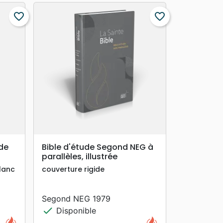
favorite_border
favorite_border
search
APERÇU RAPIDE
 de
Bible d'étude Segond NEG à
parallèles, illustrée
blanc
couverture rigide
Segond NEG 1979
check
Disponible