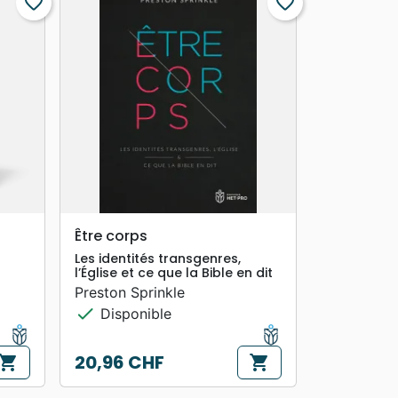
favorite_border
favorite_border
search
APERÇU RAPIDE
Être corps
Les identités transgenres,
l’Église et ce que la Bible en dit
Preston Sprinkle
check
Disponible
20,96 CHF
hopping_cart
shopping_cart
Prix