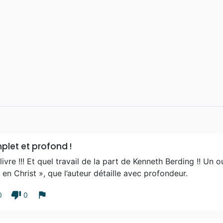
let et profond !
livre !!! Et quel travail de la part de Kenneth Berding !! Un
 en Christ », que l’auteur détaille avec profondeur.
thumb_down
flag
0
0