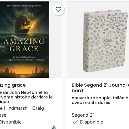
favorite_border
search
search
APERÇU RAPIDE
APERÇU RAPIDE
zing grace
Bible Segond 21 Journal
bord
ie de John Newton et la
ivante histoire derrière le
couverture souple, toilée 
ique
avec motifs dorés
e Hindmarsh - Craig
ase
Segond 21
check
isponible
Disponible