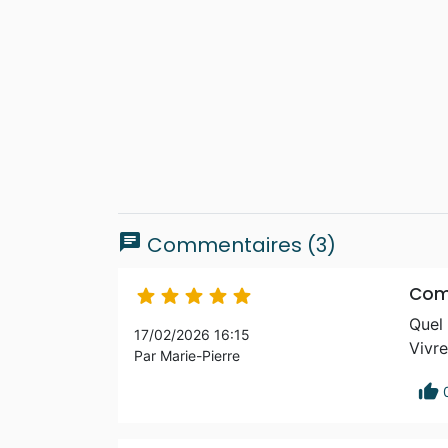
chat
Commentaires (3)
Comp





Quel 
17/02/2026 16:15
Vivre
Par Marie-Pierre
thumb_up