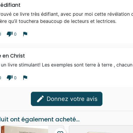
 édifiant
trouvé ce livre très édifiant, avec pour moi cette révélation 
ère qu’il touchera beaucoup de lecteurs et lectrices.
thumb_down
flag
0
0
e en Christ
 un livre stimulant! Les exemples sont terre à terre , chacun
thumb_down
flag
0
0
edit
Donnez votre avis
duit ont également acheté...