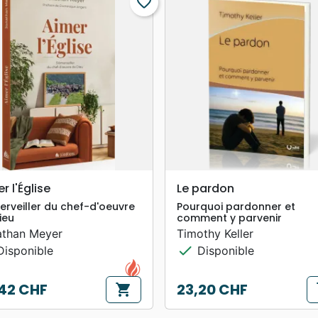
favorite_border
search
search
APERÇU RAPIDE
APERÇU RAPIDE
r l'Église
Le pardon
erveiller du chef-d'oeuvre
Pourquoi pardonner et
ieu
comment y parvenir
athan Meyer
Timothy Keller
check
isponible
Disponible
42 CHF
23,20 CHF
shopping_cart
s
Prix