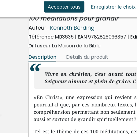
ation
Événements actuels
Vivre en Christ
Accepter tous
Enregistrer le choix
100 méditations pour grandir
Auteur :
Kenneth Berding
Référence
MB3635
EAN
9782826036357
Ed
Diffuseur
La Maison de la Bible
Description
Détails du produit
Vivre en chrétien, c’est avant to
Seigneur aimant et plein de grâce. C’
« En Christ », une expression qui revient s
pourrait-il que, par ces nombreux textes, 
compréhension permettant non seulement de
aussi et surtout de grandir spirituellement ?
Tel est le thème de ces 100 méditations, ce