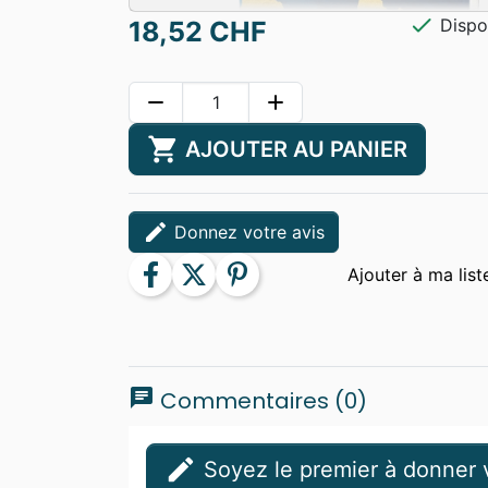
check
Dispo
18,52 CHF
remove
add
shopping_cart
AJOUTER AU PANIER
edit
Donnez votre avis
facebook
twitter
pinterest
chat
Commentaires (0)
edit
Soyez le premier à donner v