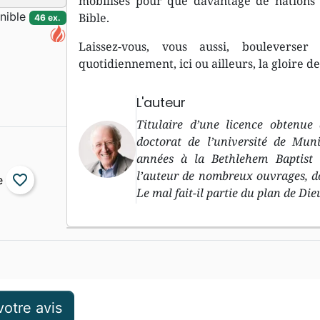
mobilisés pour que davantage de nations s
nible
Bible.
46 ex.
Laissez-vous, vous aussi, bouleverse
quotidiennement, ici ou ailleurs, la gloire d
L'auteur
Titulaire d’une licence obtenue
doctorat de l’université de Mun
années à la Bethlehem Baptist 
l’auteur de nombreux ouvrages, don
favorite_border
Le mal fait-il partie du plan de Die
otre avis