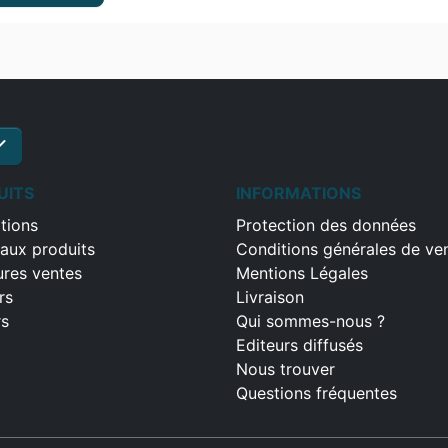
ck
S'inscrire
UITS
INFORMATIONS
tions
Protection des données
aux produits
Conditions générales de ve
ures ventes
Mentions Légales
rs
Livraison
rs
Qui sommes-nous ?
Editeurs diffusés
Nous trouver
Questions fréquentes