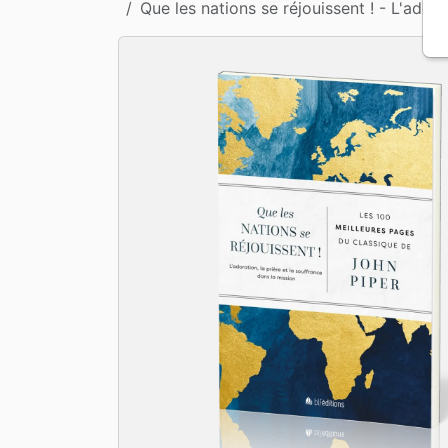
Que les nations se réjouissent ! - L'ador
Apologétique
Form