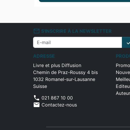
mail_outline
S'INSCRIRE À LA NEWSLETTER
che
ADRESSE
PROD
Livre et plus Diffusion
Promo
Chemin de Praz-Roussy 4 bis
Nouve
1032 Romanel-sur-Lausanne
Meille
Suisse
Editeu
Auteu
phone
021 867 10 00
mail
Contactez-nous