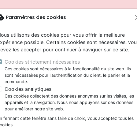
okie
Paramètres des cookies
ous utilisons des cookies pour vous offrir la meilleure
xpérience possible. Certains cookies sont nécessaires, vou
evez les accepter pour continuer à naviguer sur ce site.
Cookies strictement nécessaires
Ces cookies sont nécessaires à la fonctionnalité du site web. Ils
sont nécessaires pour l'authentification du client, le panier et la
commande.
Cookies analytiques
Nouveautés
Bibles
Livres
Jeunesse
Ces cookies collectent des données anonymes sur les visites, les
appareils et la navigation. Nous nous appuyons sur ces données
eaux Testaments
ine
 ans
lations
ns animés
s
Etude biblique
Bandes dessinées
Adolescents, jeunes
Rap, Hip-hop
Films, fiction
Jeux
pour améliorer notre site web.
ons
cation
2 ans
ry, Latino, Folk
gnement, conférences
elisation
Segond 21
Famille, couple
Bibles jeunesse
Instrumental
Documentaires, reportage
Accessoires de Bible
mmande depuis votre pays (United States).
n fermant cette fenêtre sans faire de choix, vous acceptez tous les
iles
e
ro
iels
Segond
Souffrance, Relation d'aide
Louange, Adoration
Papeterie
ookies.
k
elisation
esse
NEG
Santé
Hardrock, Métal
spirituelle
cations
ts
l, Soul
Darby
Ethique, société, politique
Pop, Rock