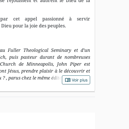
e réjouissent et adorent le Dieu de la
r par cet appel passionné à servir
e Dieu pour la joie des peuples.
 au Fuller Theological Seminary et d’un
ich, puis pasteur durant de nombreuses
Church de Minneapolis, John Piper est
t Jésus, prendre plaisir à le découvrir et
u ? , parus chez le même éditeur.
book_open
Voir plus