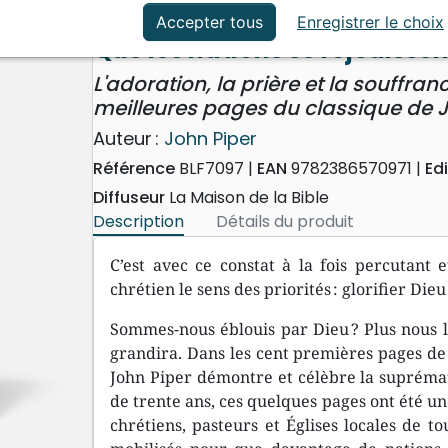
ation, la prière et la souffrance dans la mission - Les 100 m
ation
Événements actuels
Accepter tous
Enregistrer le choix
Que les nations se réjouissen
L'adoration, la prière et la souffra
meilleures pages du classique de 
Auteur :
John Piper
Référence
BLF7097
EAN
9782386570971
Ed
Diffuseur
La Maison de la Bible
Description
Détails du produit
C’est avec ce constat à la fois percutant
chrétien le sens des priorités : glorifier Die
Sommes-nous éblouis par Dieu ? Plus nous le
grandira. Dans les cent premières pages de s
John Piper démontre et célèbre la suprémat
de trente ans, ces quelques pages ont été u
chrétiens, pasteurs et Églises locales de to