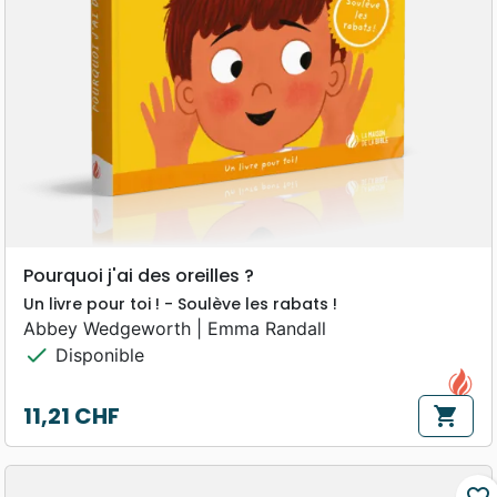
Pourquoi j'ai des oreilles ?
Un livre pour toi ! - Soulève les rabats !
Abbey Wedgeworth | Emma Randall
check
Disponible
11,21 CHF
shopping_cart
Prix