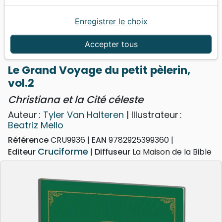
Enregistrer le choix
Accueil
Jeunesse
6 - 9 ans
Grand Voyage du petit pèlerin, vol.2 (Le) -
Accepter tous
Christiana et la Cité céleste
Le Grand Voyage du petit pèlerin,
vol.2
Christiana et la Cité céleste
Auteur :
Tyler Van Halteren
| Illustrateur :
Beatriz Mello
Référence
CRU9936
EAN
9782925399360
Cruciforme
Editeur
Diffuseur
La Maison de la Bible