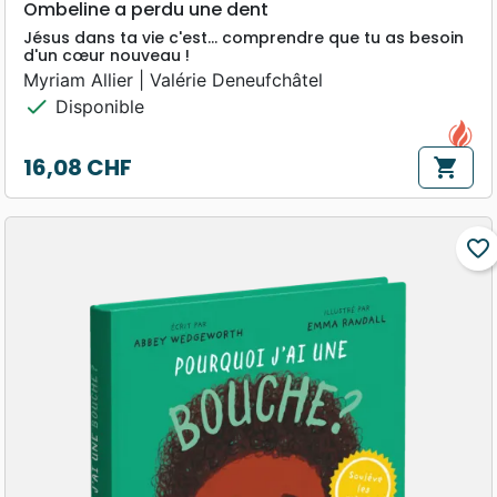
Ombeline a perdu une dent
Jésus dans ta vie c'est... comprendre que tu as besoin
d'un cœur nouveau !
Myriam Allier | Valérie Deneufchâtel
check
Disponible
16,08 CHF
shopping_cart
Prix
favorite_border