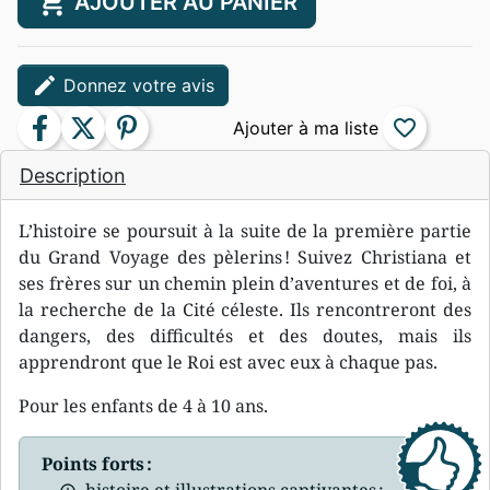
shopping_cart
AJOUTER AU PANIER
edit
Donnez votre avis
facebook
twitter
pinterest
favorite_border
Description
L’histoire se poursuit à la suite de la première partie
du Grand Voyage des pèlerins ! Suivez Christiana et
ses frères sur un chemin plein d’aventures et de foi, à
la recherche de la Cité céleste. Ils rencontreront des
dangers, des difficultés et des doutes, mais ils
apprendront que le Roi est avec eux à chaque pas.
Pour les enfants de 4 à 10 ans.
Points forts :