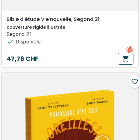
Bible d'étude Vie nouvelle, Segond 21
couverture rigide illustrée
Segond 21
check
Disponible
47,76 CHF
shopping_cart
Prix
favorite_border