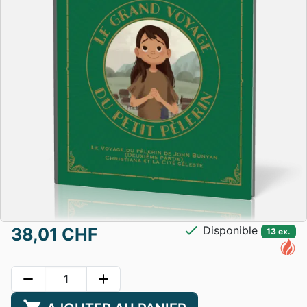
check
Disponible
38,01 CHF
13 ex.
remove
add