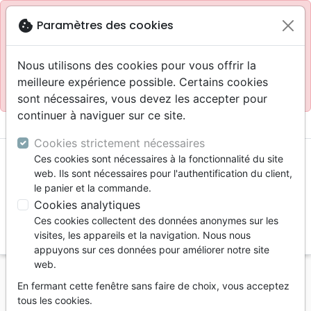
Site réservé aux professionnels
block
cookie
Paramètres des cookies
Accès pour les professionnels :
Se connecter
Nous utilisons des cookies pour vous offrir la
meilleure expérience possible. Certains cookies
Site pour le grand public :
La Maison de la Bible
.
sont nécessaires, vous devez les accepter pour
continuer à naviguer sur ce site.
menu
shopping_cart
account_circle
Cookies strictement nécessaires
Ces cookies sont nécessaires à la fonctionnalité du site
web. Ils sont nécessaires pour l'authentification du client,
le panier et la commande.
Cookies analytiques
Ces cookies collectent des données anonymes sur les
search
visites, les appareils et la navigation. Nous nous
appuyons sur ces données pour améliorer notre site
Reche
web.
En fermant cette fenêtre sans faire de choix, vous acceptez
Vous ne pouvez pas créer de nouvelle commande
tous les cookies.
depuis votre pays (United States).