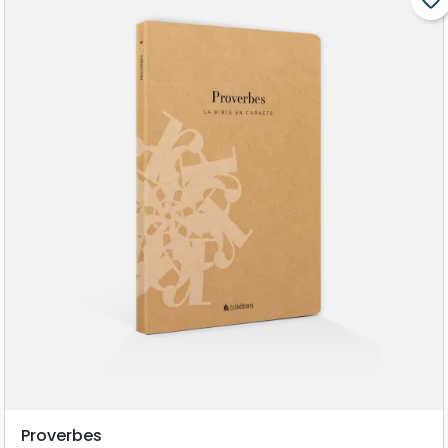
favorite_border
Proverbes