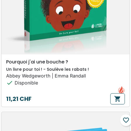
Pourquoi j'ai une bouche ?
Un livre pour toi ! - Soulève les rabats !
Abbey Wedgeworth | Emma Randall
check
Disponible
11,21 CHF
shopping_cart
Prix
favorite_border