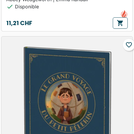
check
Disponible
11,21 CHF
shopping_cart
Prix
favorite_border