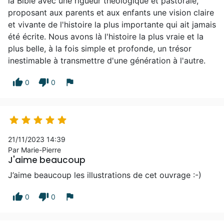
la Bible avec une rigueur théologique et pastorale,
proposant aux parents et aux enfants une vision claire
et vivante de l'histoire la plus importante qui ait jamais
été écrite. Nous avons là l'histoire la plus vraie et la
plus belle, à la fois simple et profonde, un trésor
inestimable à transmettre d'une génération à l'autre.
thumb_up
thumb_down
flag
0
0





21/11/2023 14:39
Par Marie-Pierre
J'aime beaucoup
J’aime beaucoup les illustrations de cet ouvrage :-)
thumb_up
thumb_down
flag
0
0