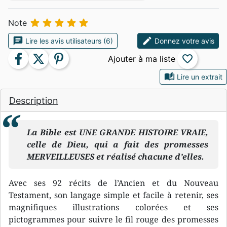





Note
chat
edit
Lire les avis utilisateurs (6)
Donnez votre avis
facebook
twitter
pinterest
favorite_border
auto_stories
Lire un extrait
Description
La Bible est UNE GRANDE HISTOIRE VRAIE,
celle de Dieu, qui a fait des promesses
MERVEILLEUSES et réalisé chacune d’elles.
Avec ses 92 récits de l’Ancien et du Nouveau
Testament, son langage simple et facile à retenir, ses
magnifiques illustrations colorées et ses
pictogrammes pour suivre le fil rouge des promesses