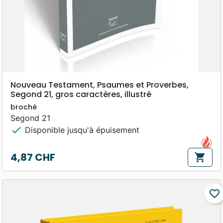
Nouveau Testament, Psaumes et Proverbes,
Segond 21, gros caractères, illustré
broché
Segond 21
check
Disponible jusqu'à épuisement
4,87 CHF
shopping_cart
Prix
favorite_border