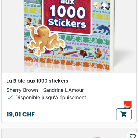
La Bible aux 1000 stickers
Sherry Brown - Sandrine L'Amour
check
Disponible jusqu'à épuisement
19,01 CHF
shopping_cart
Prix
favorite_border