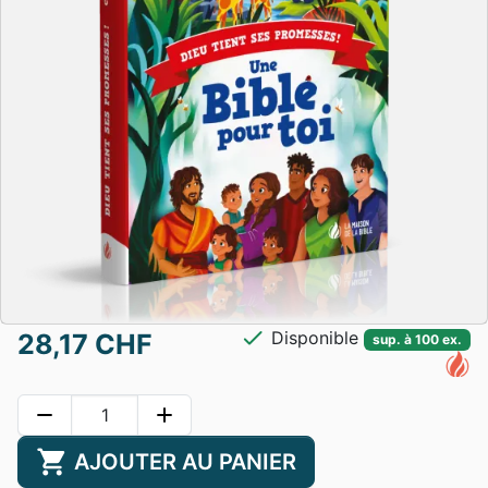
check
Disponible
28,17 CHF
sup. à 100 ex.
remove
add
shopping_cart
AJOUTER AU PANIER