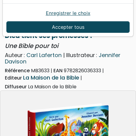
Enregistrer le choix
Accueil
Jeunesse
Dieu tient ses promesses ! - Une Bible pour toi
Accepter tous
Dieu tient ses promesses !
Une Bible pour toi
Auteur :
Carl Laferton
| Illustrateur :
Jennifer
Davison
Référence
MB3633
EAN
9782826036333
La Maison de la Bible
Editeur
Diffuseur
La Maison de la Bible