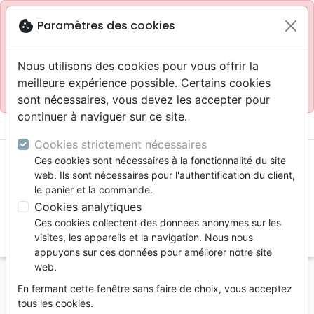
Site réservé aux professionnels
block
cookie
Paramètres des cookies
Accès pour les professionnels :
Se connecter
Nous utilisons des cookies pour vous offrir la
meilleure expérience possible. Certains cookies
Site pour le grand public :
La Maison de la Bible
.
sont nécessaires, vous devez les accepter pour
continuer à naviguer sur ce site.
menu
shopping_cart
account_circle
Cookies strictement nécessaires
Ces cookies sont nécessaires à la fonctionnalité du site
web. Ils sont nécessaires pour l'authentification du client,
le panier et la commande.
Cookies analytiques
Ces cookies collectent des données anonymes sur les
search
visites, les appareils et la navigation. Nous nous
appuyons sur ces données pour améliorer notre site
Reche
web.
En fermant cette fenêtre sans faire de choix, vous acceptez
Vous ne pouvez pas créer de nouvelle commande
tous les cookies.
depuis votre pays (United States).