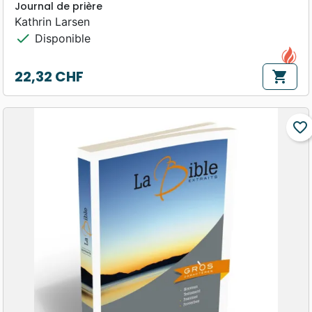
Journal de prière
Kathrin Larsen
check
Disponible
22,32 CHF
shopping_cart
Prix
favorite_border