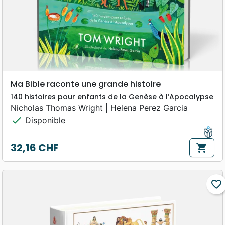
Ma Bible raconte une grande histoire
140 histoires pour enfants de la Genèse à l’Apocalypse
Nicholas Thomas Wright | Helena Perez Garcia
check
Disponible
32,16 CHF
shopping_cart
Prix
favorite_border