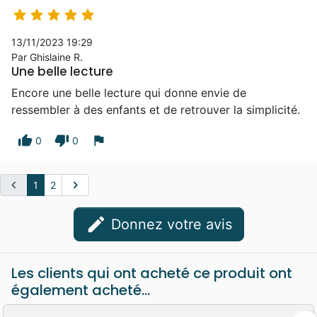





13/11/2023 19:29
Par Ghislaine R.
Une belle lecture
Encore une belle lecture qui donne envie de
ressembler à des enfants et de retrouver la simplicité.
thumb_up
thumb_down
flag
0
0
chevron_left
chevron_right
1
2
edit
Donnez votre avis
Les clients qui ont acheté ce produit ont
également acheté...