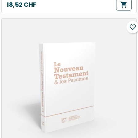
18,52 CHF
shopping_cart
Prix
favorite_border