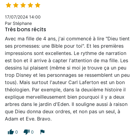





17/07/2024 14:00
Par Stéphane
Très bons récits
Avec ma fille de 4 ans, j'ai commencé à lire "Dieu tient
ses promesses: une Bible pour toi". Et les premières
impressions sont excellentes. Le rythme de narration
est bon et il arrive à capter l'attention de ma fille. Les
dessins lui plaisent (même si moi je trouve ça un peu
trop Disney et les personnages se ressemblent un peu
tous). Mais surtout l'auteur Carl Laferton est un bon
théologien. Par exemple, dans la deuxième histoire il
explique merveilleusement bien pourquoi il y a deux
arbres dans le jardin d'Eden. Il souligne aussi à raison
que Dieu donna deux ordres, et non pas un seul, à
Adam et Eve. Bravo.
thumb_up
thumb_down
flag
0
0