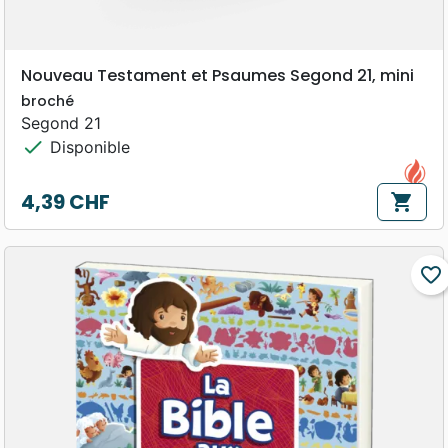
Nouveau Testament et Psaumes Segond 21, mini
broché
Segond 21
check
Disponible
4,39 CHF
shopping_cart
Prix
favorite_border