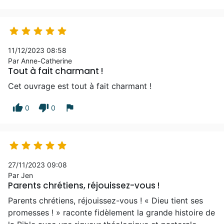





11/12/2023 08:58
Par Anne-Catherine
Tout à fait charmant !
Cet ouvrage est tout à fait charmant !
thumb_up
thumb_down
flag
0
0





27/11/2023 09:08
Par Jen
Parents chrétiens, réjouissez-vous !
Parents chrétiens, réjouissez-vous ! « Dieu tient ses
promesses ! » raconte fidèlement la grande histoire de