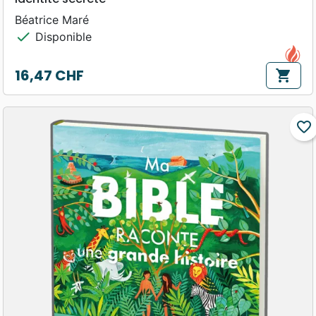
Béatrice Maré
check
Disponible
16,47 CHF
shopping_cart
Prix
favorite_border