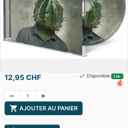
check
Disponible
12,95 CHF
1 ex.
remove
add
shopping_cart
AJOUTER AU PANIER