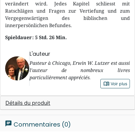
verändert wird. Jedes Kapitel schliesst mit
Ratschlägen und Fragen zur Vertiefung und zum
Vergegenwärtigen des biblischen und
innerpersönlichen Befundes.
Spieldauer : 5 Std. 26 Min.
L'auteur
Pasteur à Chicago, Erwin W. Lutzer est aussi
l’auteur de nombreux livres
particulièrement appréciés.
book_open
Voir plus
Détails du produit
chat
Commentaires (0)