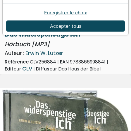
Enregistrer le choix
Accueil
Livres
Audio
Audio-Livres
Das widerspenstige Ich - Hörbuch [MP3]
Accepter tous
Das widerspenstige Ich
Hörbuch [MP3]
Auteur :
Erwin W. Lutzer
Référence
CLV256884
EAN
9783866998841
CLV
Editeur
Diffuseur
Das Haus der Bibel