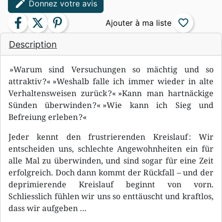
edit
Donnez votre avis
facebook
twitter
pinterest
favorite_border
Description
»Warum sind Versuchungen so mächtig und so
attraktiv ?« »Weshalb falle ich immer wieder in alte
Verhaltensweisen zurück ?« »Kann man hartnäckige
Sünden überwinden ?« »Wie kann ich Sieg und
Befreiung erleben ?«
Jeder kennt den frustrierenden Kreislauf : Wir
entscheiden uns, schlechte Angewohnheiten ein für
alle Mal zu überwinden, und sind sogar für eine Zeit
erfolgreich. Doch dann kommt der Rückfall – und der
deprimierende Kreislauf beginnt von vorn.
Schliesslich fühlen wir uns so enttäuscht und kraftlos,
dass wir aufgeben …