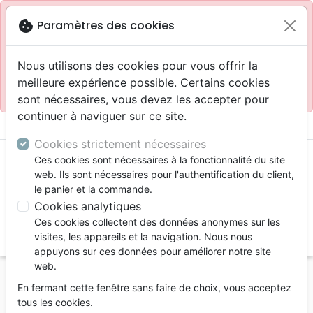
Site réservé aux professionnels
block
cookie
Paramètres des cookies
Accès pour les professionnels :
Se connecter
Nous utilisons des cookies pour vous offrir la
meilleure expérience possible. Certains cookies
Site pour le grand public :
La Maison de la Bible
.
sont nécessaires, vous devez les accepter pour
continuer à naviguer sur ce site.
menu
shopping_cart
account_circle
Cookies strictement nécessaires
Ces cookies sont nécessaires à la fonctionnalité du site
web. Ils sont nécessaires pour l'authentification du client,
le panier et la commande.
Cookies analytiques
Ces cookies collectent des données anonymes sur les
search
visites, les appareils et la navigation. Nous nous
appuyons sur ces données pour améliorer notre site
Reche
web.
En fermant cette fenêtre sans faire de choix, vous acceptez
Vous ne pouvez pas créer de nouvelle commande
tous les cookies.
depuis votre pays (United States).