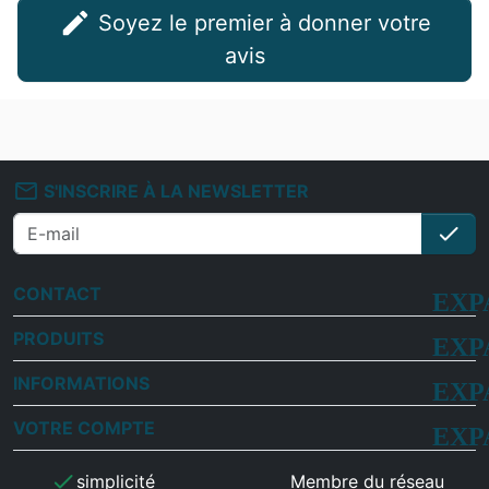
edit
Soyez le premier à donner votre
avis
mail_outline
S'INSCRIRE À LA NEWSLETTER
check
S'i
CONTACT
PRODUITS
INFORMATIONS
VOTRE COMPTE
check
simplicité
Membre du réseau