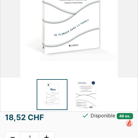
check
Disponible
18,52 CHF
46 ex.
remove
add