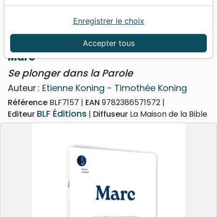
Enregistrer le choix
Accueil
Livres
Commentaires
Marc
Marc - Se plonger dans la Parole
Accepter tous
Marc
Se plonger dans la Parole
Auteur :
Etienne Koning
-
Timothée Koning
Référence
BLF7157
EAN
9782386571572
BLF Éditions
Editeur
Diffuseur
La Maison de la Bible