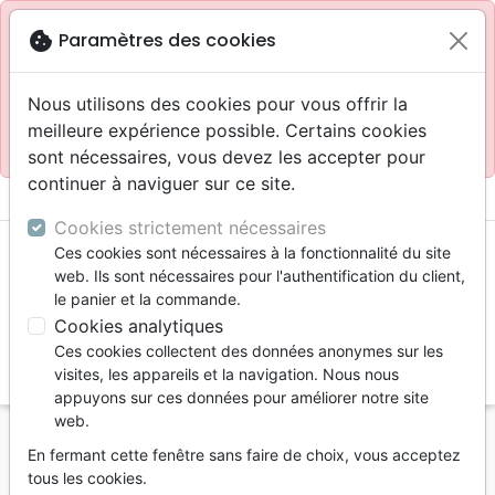
Site réservé aux professionnels
block
cookie
Paramètres des cookies
Accès pour les professionnels :
Se connecter
Nous utilisons des cookies pour vous offrir la
meilleure expérience possible. Certains cookies
Site pour le grand public :
La Maison de la Bible
.
sont nécessaires, vous devez les accepter pour
continuer à naviguer sur ce site.
menu
shopping_cart
account_circle
Cookies strictement nécessaires
Ces cookies sont nécessaires à la fonctionnalité du site
web. Ils sont nécessaires pour l'authentification du client,
le panier et la commande.
Cookies analytiques
Ces cookies collectent des données anonymes sur les
search
visites, les appareils et la navigation. Nous nous
appuyons sur ces données pour améliorer notre site
Reche
web.
En fermant cette fenêtre sans faire de choix, vous acceptez
Vous ne pouvez pas créer de nouvelle commande
tous les cookies.
depuis votre pays (United States).