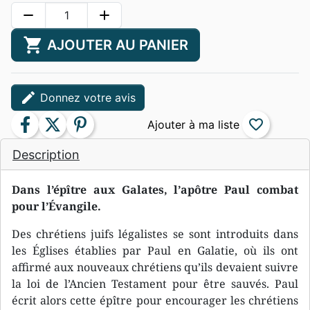
remove
add
shopping_cart
AJOUTER AU PANIER
edit
Donnez votre avis
facebook
twitter
pinterest
favorite_border
Description
Dans l’épître aux Galates, l’apôtre Paul combat
pour l’Évangile.
Des chrétiens juifs légalistes se sont introduits dans
les Églises établies par Paul en Galatie, où ils ont
affirmé aux nouveaux chrétiens qu’ils devaient suivre
la loi de l’Ancien Testament pour être sauvés. Paul
écrit alors cette épître pour encourager les chrétiens