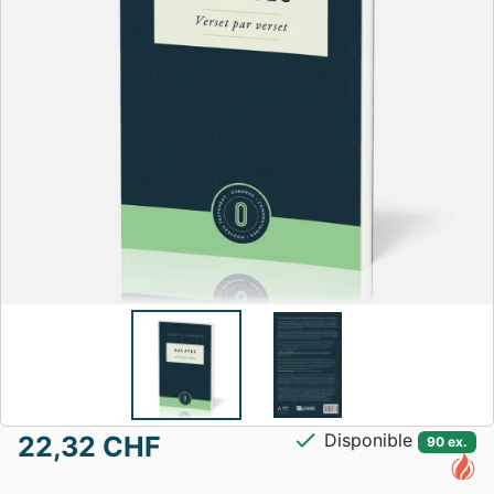
check
Disponible
22,32 CHF
90 ex.