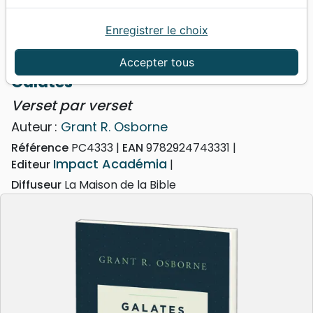
Enregistrer le choix
Accueil
Livres
Commentaires
Galates
Galates - Verset par verset
Accepter tous
Galates
Verset par verset
Auteur :
Grant R. Osborne
Référence
PC4333
EAN
9782924743331
Impact Académia
Editeur
Diffuseur
La Maison de la Bible