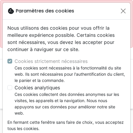
Site réservé aux professionnels
block
cookie
Paramètres des cookies
Accès pour les professionnels :
Se connecter
Nous utilisons des cookies pour vous offrir la
meilleure expérience possible. Certains cookies
Site pour le grand public :
La Maison de la Bible
.
sont nécessaires, vous devez les accepter pour
continuer à naviguer sur ce site.
menu
shopping_cart
account_circle
Cookies strictement nécessaires
Ces cookies sont nécessaires à la fonctionnalité du site
web. Ils sont nécessaires pour l'authentification du client,
le panier et la commande.
Cookies analytiques
Ces cookies collectent des données anonymes sur les
search
visites, les appareils et la navigation. Nous nous
appuyons sur ces données pour améliorer notre site
Reche
web.
En fermant cette fenêtre sans faire de choix, vous acceptez
Vous ne pouvez pas créer de nouvelle commande
tous les cookies.
depuis votre pays (United States).