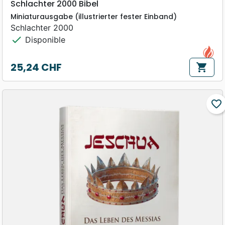
Schlachter 2000 Bibel
Miniaturausgabe (illustrierter fester Einband)
Schlachter 2000
check
Disponible
25,24 CHF
shopping_cart
Prix
favorite_border