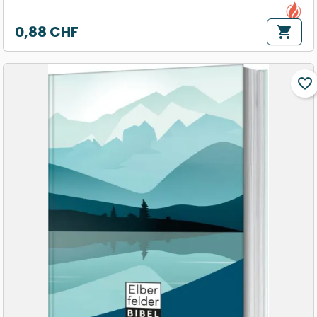
0,88 CHF
shopping_cart
Prix
favorite_border