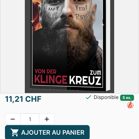
check
Disponible
11,21 CHF
5 ex.
remove
add
shopping_cart
AJOUTER AU PANIER