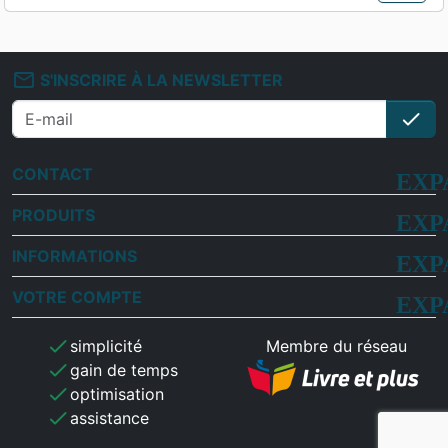
mail_outline
S'INSCRIRE À LA NEWSLETTER
check
S'i
CONTACT
PRODUITS
INFORMATIONS
VOTRE COMPTE
check
simplicité
Membre du réseau
check
gain de temps
check
optimisation
check
assistance