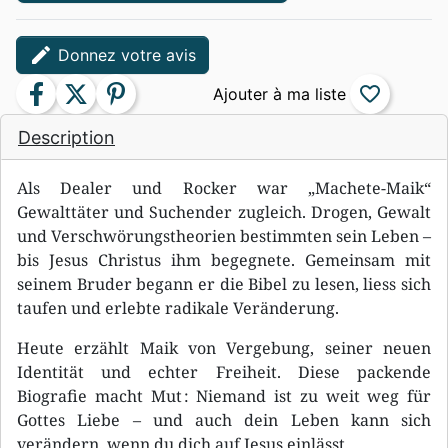
edit
Donnez votre avis
facebook
twitter
pinterest
favorite_border
Description
Als Dealer und Rocker war „Machete-Maik“
Gewalttäter und Suchender zugleich. Drogen, Gewalt
und Verschwörungstheorien bestimmten sein Leben –
bis Jesus Christus ihm begegnete. Gemeinsam mit
seinem Bruder begann er die Bibel zu lesen, liess sich
taufen und erlebte radikale Veränderung.
Heute erzählt Maik von Vergebung, seiner neuen
Identität und echter Freiheit. Diese packende
Biografie macht Mut : Niemand ist zu weit weg für
Gottes Liebe – und auch dein Leben kann sich
verändern, wenn du dich auf Jesus einlässt.