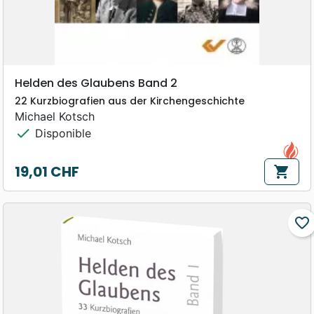
Helden des Glaubens Band 2
22 Kurzbiografien aus der Kirchengeschichte
Michael Kotsch
check
Disponible
19,01 CHF
shopping_cart
Prix
favorite_border