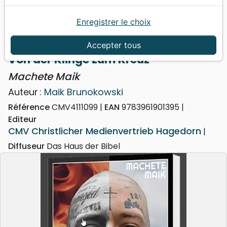
Enregistrer le choix
Accueil
Livres
Témoignages, biographies
Von der Klinge zum Kreuz - Machete Maik
Accepter tous
Von der Klinge zum Kreuz
Machete Maik
Auteur :
Maik Brunokowski
Référence
CMV4111099
EAN
9783961901395
Editeur
CMV Christlicher Medienvertrieb Hagedorn
Diffuseur
Das Haus der Bibel