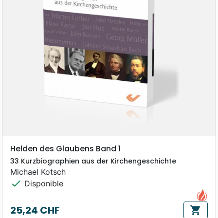
Helden des Glaubens Band 1
33 Kurzbiographien aus der Kirchengeschichte
Michael Kotsch
check
Disponible
25,24 CHF
shopping_cart
Prix