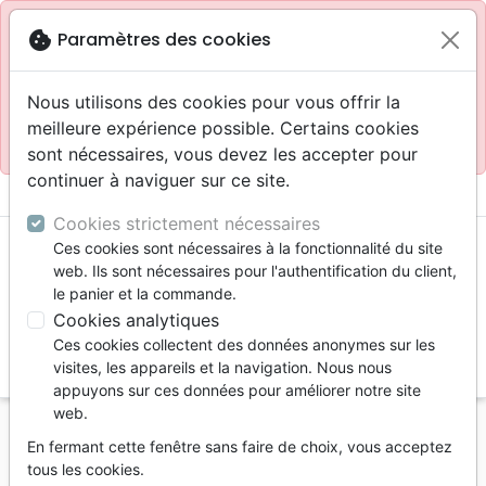
Site réservé aux professionnels
block
cookie
Paramètres des cookies
Accès pour les professionnels :
Se connecter
Nous utilisons des cookies pour vous offrir la
meilleure expérience possible. Certains cookies
Site pour le grand public :
La Maison de la Bible
.
sont nécessaires, vous devez les accepter pour
continuer à naviguer sur ce site.
menu
shopping_cart
account_circle
Cookies strictement nécessaires
Ces cookies sont nécessaires à la fonctionnalité du site
web. Ils sont nécessaires pour l'authentification du client,
le panier et la commande.
Cookies analytiques
Ces cookies collectent des données anonymes sur les
search
visites, les appareils et la navigation. Nous nous
appuyons sur ces données pour améliorer notre site
Reche
web.
En fermant cette fenêtre sans faire de choix, vous acceptez
Vous ne pouvez pas créer de nouvelle commande
tous les cookies.
depuis votre pays (United States).