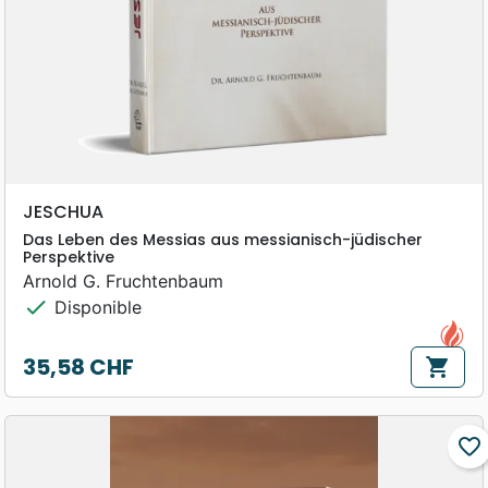
JESCHUA
Das Leben des Messias aus messianisch-jüdischer
Perspektive
Arnold G. Fruchtenbaum
check
Disponible
35,58 CHF
shopping_cart
Prix
favorite_border