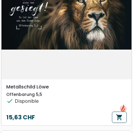
Metallschild Löwe
Offenbarung 5,5
check
Disponible
15,63 CHF
shopping_cart
Prix