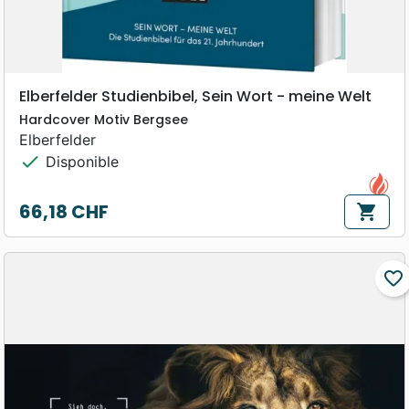
Elberfelder Studienbibel, Sein Wort - meine Welt
Hardcover Motiv Bergsee
Elberfelder
check
Disponible
66,18 CHF
shopping_cart
Prix
favorite_border