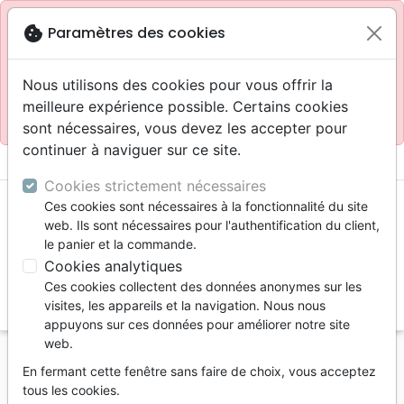
Site réservé aux professionnels
block
cookie
Paramètres des cookies
Accès pour les professionnels :
Se connecter
Nous utilisons des cookies pour vous offrir la
meilleure expérience possible. Certains cookies
Site pour le grand public :
La Maison de la Bible
.
sont nécessaires, vous devez les accepter pour
continuer à naviguer sur ce site.
menu
shopping_cart
account_circle
Cookies strictement nécessaires
Ces cookies sont nécessaires à la fonctionnalité du site
web. Ils sont nécessaires pour l'authentification du client,
le panier et la commande.
Cookies analytiques
Ces cookies collectent des données anonymes sur les
search
visites, les appareils et la navigation. Nous nous
appuyons sur ces données pour améliorer notre site
Reche
web.
En fermant cette fenêtre sans faire de choix, vous acceptez
Vous ne pouvez pas créer de nouvelle commande
tous les cookies.
depuis votre pays (United States).