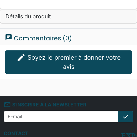
Détails du produit
chat
Commentaires (0)
edit
Soyez le premier à donner votre
avis
mail_outline
S'INSCRIRE À LA NEWSLETTER
check
S'i
CONTACT