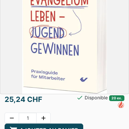
check
Disponible
25,24 CHF
20 ex.
remove
add