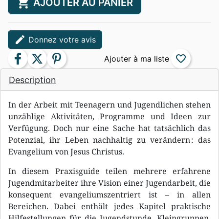
shopping_cart
AJOUTER AU PANIER
edit
Donnez votre avis
facebook
twitter
pinterest
favorite_border
Description
In der Arbeit mit Teenagern und Jugendlichen stehen
unzählige Aktivitäten, Programme und Ideen zur
Verfügung. Doch nur eine Sache hat tatsächlich das
Potenzial, ihr Leben nachhaltig zu verändern : das
Evangelium von Jesus Christus.
In diesem Praxisguide teilen mehrere erfahrene
Jugendmitarbeiter ihre Vision einer Jugendarbeit, die
konsequent evangeliumszentriert ist – in allen
Bereichen. Dabei enthält jedes Kapitel praktische
Hilfestellungen für die Jugendstunde, Kleingruppen,