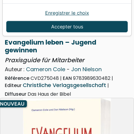
Enregistrer le choix
Accueil
Livres
Formation
Adolescents, Jeunes
Evangelium leben – Jugend gewinnen - Praxisguide
Accepter tous
für Mitarbeiter
Evangelium leben – Jugend
gewinnen
Praxisguide für Mitarbeiter
Auteur :
Cameron Cole
-
Jon Nielson
Référence
CVD275048
EAN
9783989630482
Christliche Verlagsgesellschaft
Editeur
Diffuseur
Das Haus der Bibel
NOUVEAU