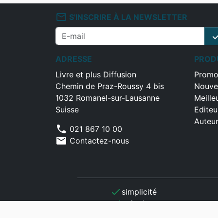
mail_outline
S'INSCRIRE À LA NEWSLETTER
che
ADRESSE
PROD
Livre et plus Diffusion
Promo
Chemin de Praz-Roussy 4 bis
Nouve
1032 Romanel-sur-Lausanne
Meille
Suisse
Editeu
Auteu
phone
021 867 10 00
mail
Contactez-nous
check
simplicité
check
gain de temps
check
optimisation