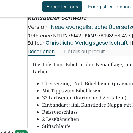
ation
Événements actuels
Life Lion Bibel NeÜ bibel.heut
Accepter tous
Enregistrer le choix
Kunstleder Schwarz
Version :
Neue evangelistische Überset
Référence
NEUE275142
EAN
9783989631427
Christliche Verlagsgesellschaft
Editeur
Description
Détails du produit
Die Life Lion Bibel in der Neuauflage, 
Farben.
Übersetzung : NeÜ Bibel.heute (prägna
Mit Tipps zum Bibel lesen
32 Farbseiten (Karten und Zeittafeln)
Einbandart : ital. Kunstleder Nappa mi
Reissverschluss
2 Lesebändchen
Stiftschlaufe
onible