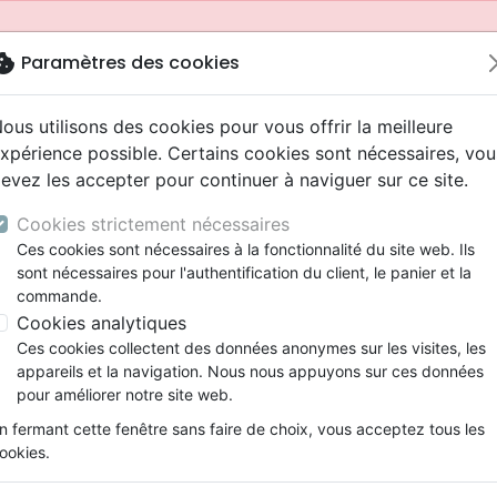
okie
Paramètres des cookies
ous utilisons des cookies pour vous offrir la meilleure
xpérience possible. Certains cookies sont nécessaires, vou
evez les accepter pour continuer à naviguer sur ce site.
Cookies strictement nécessaires
Ces cookies sont nécessaires à la fonctionnalité du site web. Ils
sont nécessaires pour l'authentification du client, le panier et la
commande.
Cookies analytiques
Nouveautés
Bibles
Livres
Jeunesse
Ces cookies collectent des données anonymes sur les visites, les
appareils et la navigation. Nous nous appuyons sur ces données
eaux Testaments
ine
 ans
lations
ns animés
s
Etude biblique
Bandes dessinées
Adolescents, jeunes
Rap, Hip-hop
Films, fiction
Jeux
pour améliorer notre site web.
ons
cation
2 ans
ry, Latino, Folk
gnement, conférences
elisation
Segond 21
Famille, couple
Bibles jeunesse
Instrumental
Documentaires, reportage
Accessoires de Bible
mmande depuis votre pays (United States).
n fermant cette fenêtre sans faire de choix, vous acceptez tous les
iles
e
ro
iels
Segond
Souffrance, Relation d'aide
Louange, Adoration
Papeterie
ookies.
k
elisation
esse
NEG
Santé
Hardrock, Métal
ion Bibel NeÜ bibel.heute - Kunstleder Schwarz
cations
ts
l, Soul
Darby
Ethique, société, politique
Pop, Rock