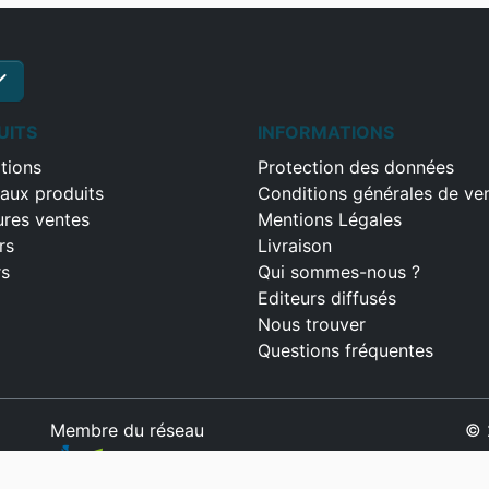
ck
S'inscrire
UITS
INFORMATIONS
tions
Protection des données
aux produits
Conditions générales de ve
ures ventes
Mentions Légales
rs
Livraison
rs
Qui sommes-nous ?
Editeurs diffusés
Nous trouver
Questions fréquentes
Membre du réseau
© 