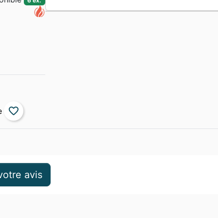
6 ex.
favorite_border
otre avis