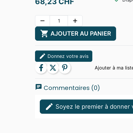
68,23 CHF
remove
add
shopping_cart
AJOUTER AU PANIER
edit
Donnez votre avis
facebook
twitter
pinterest
chat
Commentaires (0)
edit
Soyez le premier à donner v