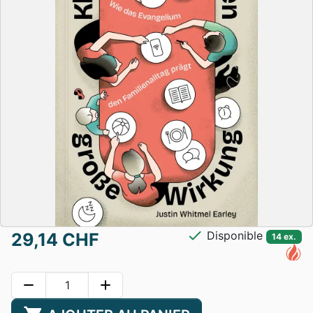
check
Disponible
29,14 CHF
14 ex.
remove
add