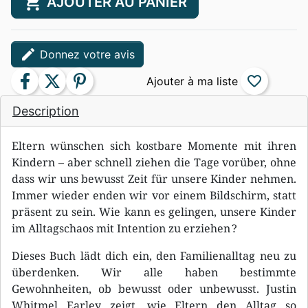
shopping_cart
AJOUTER AU PANIER
edit
Donnez votre avis
facebook
twitter
pinterest
favorite_border
Description
Eltern wünschen sich kostbare Momente mit ihren
Kindern – aber schnell ziehen die Tage vorüber, ohne
dass wir uns bewusst Zeit für unsere Kinder nehmen.
Immer wieder enden wir vor einem Bildschirm, statt
präsent zu sein. Wie kann es gelingen, unsere Kinder
im Alltagschaos mit Intention zu erziehen ?
Dieses Buch lädt dich ein, den Familienalltag neu zu
überdenken. Wir alle haben bestimmte
Gewohnheiten, ob bewusst oder unbewusst. Justin
Whitmel Earley zeigt, wie Eltern den Alltag so