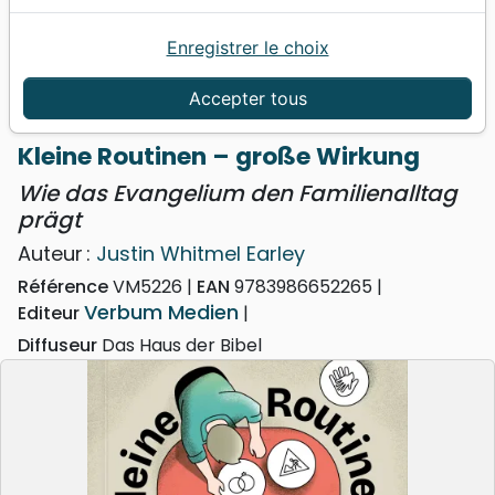
Enregistrer le choix
Accueil
Livres
Famille, couple
Education
Kleine Routinen – große Wirkung - Wie das
Accepter tous
Evangelium den Familienalltag prägt
Kleine Routinen – große Wirkung
Wie das Evangelium den Familienalltag
prägt
Auteur :
Justin Whitmel Earley
Référence
VM5226
EAN
9783986652265
Verbum Medien
Editeur
Diffuseur
Das Haus der Bibel