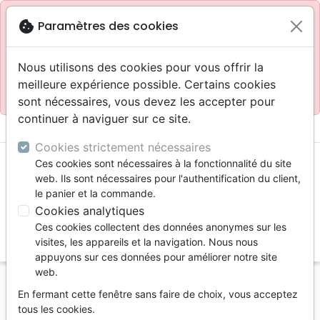
Site réservé aux professionnels
block
cookie
Paramètres des cookies
Accès pour les professionnels :
Se connecter
Nous utilisons des cookies pour vous offrir la
meilleure expérience possible. Certains cookies
Site pour le grand public :
La Maison de la Bible
.
sont nécessaires, vous devez les accepter pour
continuer à naviguer sur ce site.
menu
shopping_cart
account_circle
Cookies strictement nécessaires
Ces cookies sont nécessaires à la fonctionnalité du site
web. Ils sont nécessaires pour l'authentification du client,
le panier et la commande.
Cookies analytiques
Ces cookies collectent des données anonymes sur les
search
visites, les appareils et la navigation. Nous nous
appuyons sur ces données pour améliorer notre site
Reche
web.
En fermant cette fenêtre sans faire de choix, vous acceptez
Vous ne pouvez pas créer de nouvelle commande
tous les cookies.
depuis votre pays (United States).