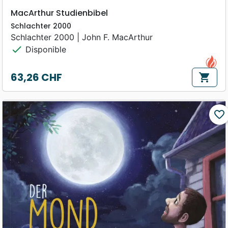
MacArthur Studienbibel
Schlachter 2000
Schlachter 2000 | John F. MacArthur
check
Disponible
63,26 CHF
shopping_cart
Prix
favorite_border