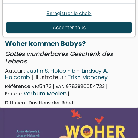
Enregistrer le choix
Accueil
Livres
Enfants
4 à 6 ans
Woher kommen Babys? - Gottes wunderbares
Accepter tous
Geschenk des Lebens
Woher kommen Babys?
Gottes wunderbares Geschenk des
Lebens
Auteur :
Justin S. Holcomb
-
Lindsey A.
Holcomb
| Illustrateur :
Trish Mahoney
Référence
VM5473
EAN
9783986654733
Verbum Medien
Editeur
Diffuseur
Das Haus der Bibel