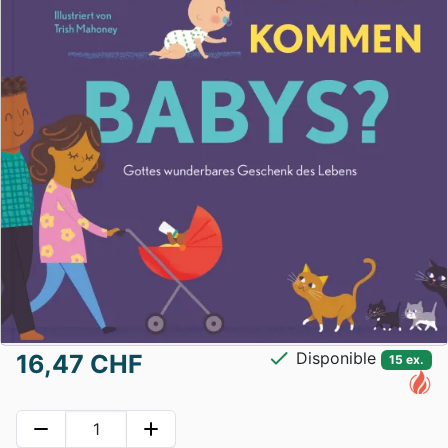
check
Disponible
16,47 CHF
15 ex.
remove
add