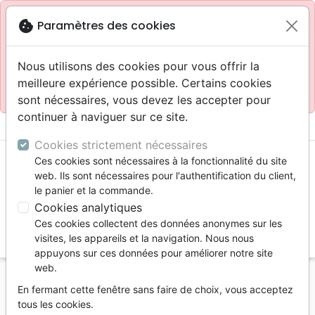
Site réservé aux professionnels
block
cookie
Paramètres des cookies
Accès pour les professionnels :
Se connecter
Nous utilisons des cookies pour vous offrir la
meilleure expérience possible. Certains cookies
Site pour le grand public :
La Maison de la Bible
.
sont nécessaires, vous devez les accepter pour
continuer à naviguer sur ce site.
menu
shopping_cart
account_circle
Cookies strictement nécessaires
Ces cookies sont nécessaires à la fonctionnalité du site
web. Ils sont nécessaires pour l'authentification du client,
le panier et la commande.
Cookies analytiques
Ces cookies collectent des données anonymes sur les
search
visites, les appareils et la navigation. Nous nous
appuyons sur ces données pour améliorer notre site
Reche
web.
En fermant cette fenêtre sans faire de choix, vous acceptez
Vous ne pouvez pas créer de nouvelle commande
tous les cookies.
depuis votre pays (United States).