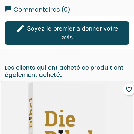
chat
Commentaires (0)
edit
Soyez le premier à donner votre
avis
Les clients qui ont acheté ce produit ont
également acheté...
favorite_border