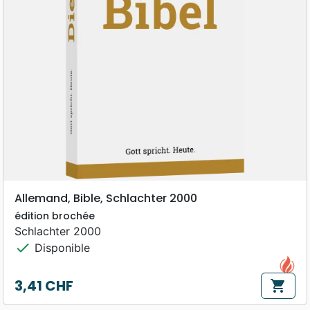
Allemand, Bible, Schlachter 2000
édition brochée
Schlachter 2000
check
Disponible
3,41 CHF
shopping_cart
Prix