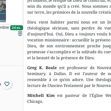
Jérusalem, le temple de Dieu se construit, et
sein du monde qu’il a créé. Nous sommes au
sur terre, les prémices de la nouvelle créati
Dieu vient habiter parmi nous est un 
nible
théologique sérieuse, sans perdre de vue 
24 ex.
d’aujourd’hui. Oui, Dieu a toujours voulu h
vocation missionnaire : accueillir la présen
Dieu, de son environnement proche jusqu
promesse s’accomplira et la solitude du coe
et la beauté de la présence de Dieu.
Greg K. Beale
est professeur de Nouvea
Seminary, à Dallas. Il est l’auteur de 
ressemble à ce qu’on adore. Une théologie
favorite_border
lecture de l’Ancien Testament par le Nouve
Mitchell Kim
est pasteur de l’Église We
Chicago.