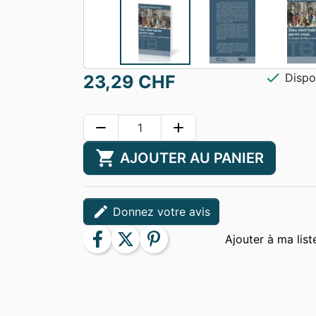
check
Dispo
23,29 CHF
remove
add
shopping_cart
AJOUTER AU PANIER
edit
Donnez votre avis
facebook
twitter
pinterest