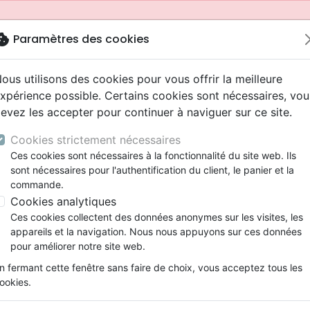
okie
Paramètres des cookies
ous utilisons des cookies pour vous offrir la meilleure
xpérience possible. Certains cookies sont nécessaires, vou
evez les accepter pour continuer à naviguer sur ce site.
Cookies strictement nécessaires
Ces cookies sont nécessaires à la fonctionnalité du site web. Ils
sont nécessaires pour l'authentification du client, le panier et la
commande.
Cookies analytiques
Nouveautés
Bibles
Livres
Jeunesse
Ces cookies collectent des données anonymes sur les visites, les
appareils et la navigation. Nous nous appuyons sur ces données
eaux Testaments
ine
 ans
lations
ns animés
s
Etude biblique
Bandes dessinées
Adolescents, jeunes
Rap, Hip-hop
Films, fiction
Jeux
pour améliorer notre site web.
ons
cation
2 ans
ry, Latino, Folk
gnement, conférences
elisation
Segond 21
Famille, couple
Bibles jeunesse
Instrumental
Documentaires, reportage
Accessoires de Bible
mmande depuis votre pays (United States).
n fermant cette fenêtre sans faire de choix, vous acceptez tous les
iles
e
ro
iels
Segond
Souffrance, Relation d'aide
Louange, Adoration
Papeterie
ookies.
k
elisation
esse
NEG
Santé
Hardrock, Métal
vient habiter parmi nous - Le temple, de l'Éden à la nouvell
cations
ts
l, Soul
Darby
Ethique, société, politique
Pop, Rock