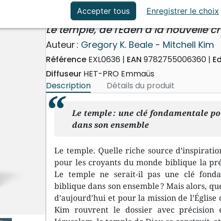
ation
Événements actuels
Dieu vient habiter parmi nou
Accepter tous
Enregistrer le choix
Le temple, de l'Éden à la nouvelle c
Auteur :
Gregory K. Beale
-
Mitchell Kim
Référence
EXL0636
EAN
9782755006360
Ed
Diffuseur
HET-PRO Emmaüs
Description
Détails du produit
Le temple : une clé fondamentale p
dans son ensemble
Le temple. Quelle riche source d’inspiration
pour les croyants du monde biblique la pré
Le temple ne serait-il pas une clé fon
biblique dans son ensemble ? Mais alors, qu
d’aujourd’hui et pour la mission de l’Église
Kim rouvrent le dossier avec précision et