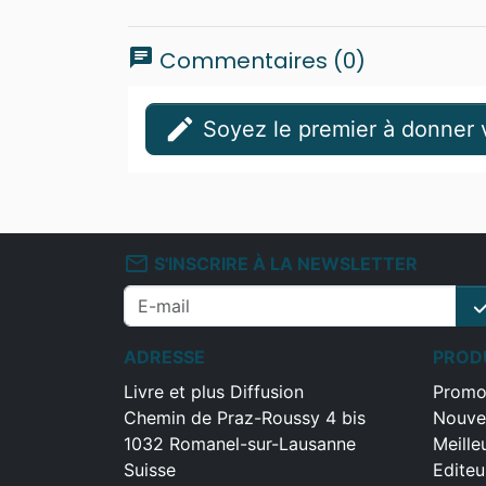
chat
Commentaires (0)
edit
Soyez le premier à donner v
mail_outline
S'INSCRIRE À LA NEWSLETTER
che
ADRESSE
PROD
Livre et plus Diffusion
Promo
Chemin de Praz-Roussy 4 bis
Nouve
1032 Romanel-sur-Lausanne
Meille
Suisse
Editeu