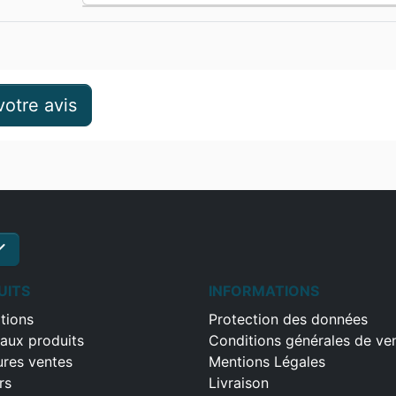
otre avis
ck
S'inscrire
UITS
INFORMATIONS
tions
Protection des données
aux produits
Conditions générales de ve
ures ventes
Mentions Légales
rs
Livraison