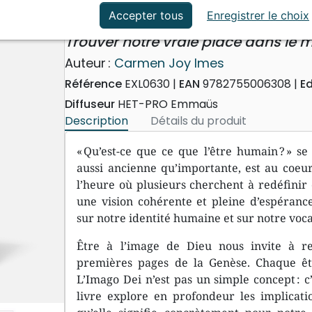
ation
Événements actuels
Être à l’image de Dieu
Accepter tous
Enregistrer le choix
Trouver notre vraie place dans le
Auteur :
Carmen Joy Imes
Référence
EXL0630
EAN
9782755006308
Ed
Diffuseur
HET-PRO Emmaüs
Description
Détails du produit
« Qu’est-ce que ce que l’être humain ? » se
aussi ancienne qu’importante, est au coeur
l’heure où plusieurs cherchent à redéfinir 
une vision cohérente et pleine d’espérance
sur notre identité humaine et sur notre voca
Être à l’image de Dieu nous invite à re
premières pages de la Genèse. Chaque êt
L’Imago Dei n’est pas un simple concept : c
livre explore en profondeur les implicati