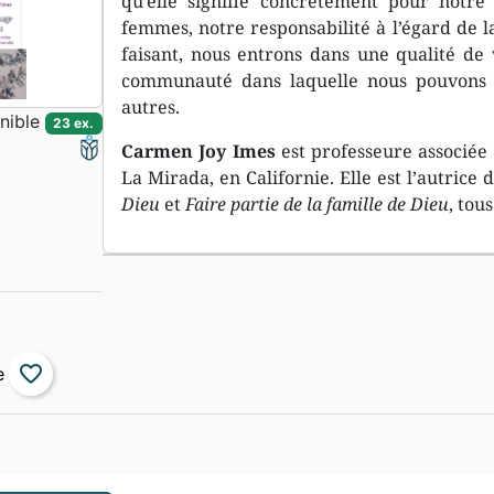
qu’elle signifie concrètement pour notre 
femmes, notre responsabilité à l’égard de la
faisant, nous entrons dans une qualité de v
communauté dans laquelle nous pouvons 
autres.
nible
23 ex.
Carmen Joy Imes
est professeure associée 
La Mirada, en Californie. Elle est l’autrice 
Dieu
et
Faire partie de la famille de Dieu
, tou
favorite_border