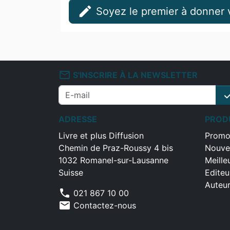
edit
Soyez le premier à donner v
mail_outline
S'INSCRIRE À LA NEWSLETTER
che
ADRESSE
PROD
Livre et plus Diffusion
Promo
Chemin de Praz-Roussy 4 bis
Nouve
1032 Romanel-sur-Lausanne
Meille
Suisse
Editeu
Auteu
phone
021 867 10 00
mail
Contactez-nous