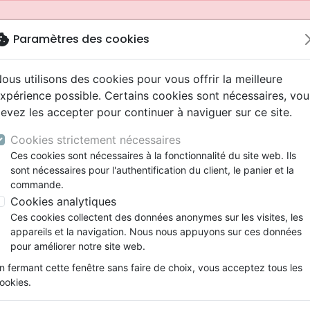
okie
Paramètres des cookies
ous utilisons des cookies pour vous offrir la meilleure
xpérience possible. Certains cookies sont nécessaires, vou
evez les accepter pour continuer à naviguer sur ce site.
Cookies strictement nécessaires
Ces cookies sont nécessaires à la fonctionnalité du site web. Ils
sont nécessaires pour l'authentification du client, le panier et la
commande.
Cookies analytiques
Nouveautés
Bibles
Livres
Jeunesse
Ces cookies collectent des données anonymes sur les visites, les
appareils et la navigation. Nous nous appuyons sur ces données
eaux Testaments
ine
 ans
lations
ns animés
s
Etude biblique
Bandes dessinées
Adolescents, jeunes
Rap, Hip-hop
Films, fiction
Jeux
pour améliorer notre site web.
ons
cation
2 ans
ry, Latino, Folk
gnement, conférences
elisation
Segond 21
Famille, couple
Bibles jeunesse
Instrumental
Documentaires, reportage
Accessoires de Bible
mmande depuis votre pays (United States).
n fermant cette fenêtre sans faire de choix, vous acceptez tous les
iles
e
ro
iels
Segond
Souffrance, Relation d'aide
Louange, Adoration
Papeterie
ookies.
k
elisation
esse
NEG
Santé
Hardrock, Métal
e, être femme
Être à l’image de Dieu - Trouver notre vr
cations
ts
l, Soul
Darby
Ethique, société, politique
Pop, Rock