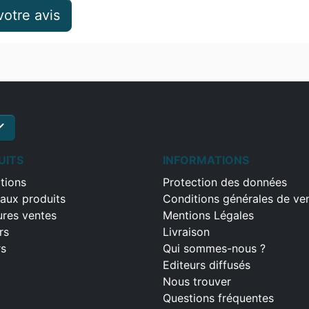
otre avis
ck
S'inscrire
UITS
INFORMATIONS
tions
Protection des données
aux produits
Conditions générales de ve
ures ventes
Mentions Légales
rs
Livraison
rs
Qui sommes-nous ?
Editeurs diffusés
Nous trouver
Questions fréquentes