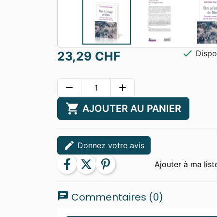
check
Dispo
23,29 CHF
remove
add
shopping_cart
AJOUTER AU PANIER
edit
Donnez votre avis
facebook
twitter
pinterest
chat
Commentaires (0)