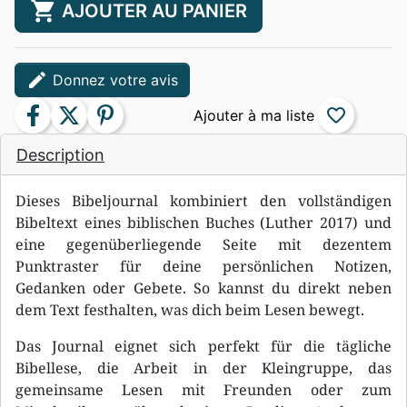
shopping_cart
AJOUTER AU PANIER
edit
Donnez votre avis
facebook
twitter
pinterest
favorite_border
Description
Dieses Bibeljournal kombiniert den vollständigen
Bibeltext eines biblischen Buches (Luther 2017) und
eine gegenüberliegende Seite mit dezentem
Punktraster für deine persönlichen Notizen,
Gedanken oder Gebete. So kannst du direkt neben
dem Text festhalten, was dich beim Lesen bewegt.
Das Journal eignet sich perfekt für die tägliche
Bibellese, die Arbeit in der Kleingruppe, das
gemeinsame Lesen mit Freunden oder zum