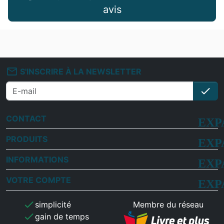
avis
mail_outline
S'INSCRIRE À LA NEWSLETTER
check
S'i
CONTACT
PRODUITS
INFORMATIONS
VOTRE COMPTE
check
simplicité
Membre du réseau
check
gain de temps