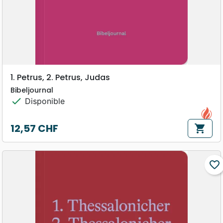
1. Petrus, 2. Petrus, Judas
Bibeljournal
check
Disponible
12,57 CHF
shopping_cart
Prix
favorite_border