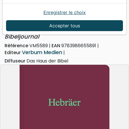
Enregistrer le choix
Accueil
Bibles
Portions
Hebräer - Bibeljournal
Hebräer
Accepter tous
Bibeljournal
Référence
VM5589
EAN
9783986655891
Verbum Medien
Editeur
Diffuseur
Das Haus der Bibel