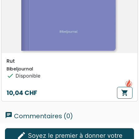
Rut
Bibeljournal
check
Disponible
10,04 CHF
shopping_cart
Prix
chat
Commentaires (0)
edit
Soyez le premier à donner votre