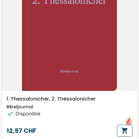
1. Thessalonicher, 2. Thessalonicher
Bibeljournal
check
Disponible
12,57 CHF
shopping_cart
Prix