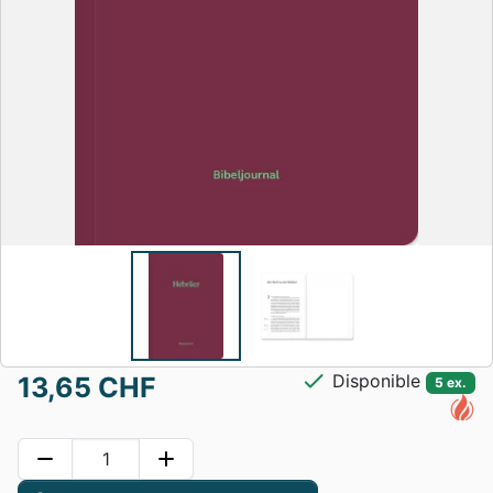
check
Disponible
13,65 CHF
5 ex.
remove
add