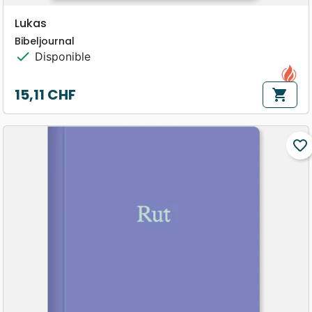
Lukas
Bibeljournal
check
Disponible
15,11 CHF
shopping_cart
Prix
favorite_border