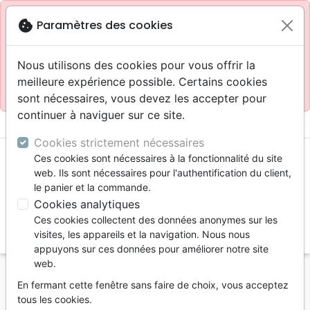
Site réservé aux professionnels
block
cookie
Paramètres des cookies
Accès pour les professionnels :
Se connecter
Nous utilisons des cookies pour vous offrir la
meilleure expérience possible. Certains cookies
Site pour le grand public :
La Maison de la Bible
.
sont nécessaires, vous devez les accepter pour
continuer à naviguer sur ce site.
menu
shopping_cart
account_circle
Cookies strictement nécessaires
Ces cookies sont nécessaires à la fonctionnalité du site
web. Ils sont nécessaires pour l'authentification du client,
le panier et la commande.
Cookies analytiques
Ces cookies collectent des données anonymes sur les
search
visites, les appareils et la navigation. Nous nous
appuyons sur ces données pour améliorer notre site
Reche
web.
En fermant cette fenêtre sans faire de choix, vous acceptez
Vous ne pouvez pas créer de nouvelle commande
tous les cookies.
depuis votre pays (United States).