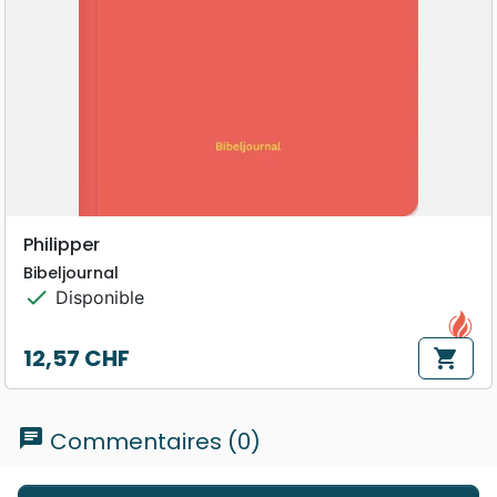
Philipper
Bibeljournal
check
Disponible
12,57 CHF
shopping_cart
Prix
chat
Commentaires (0)