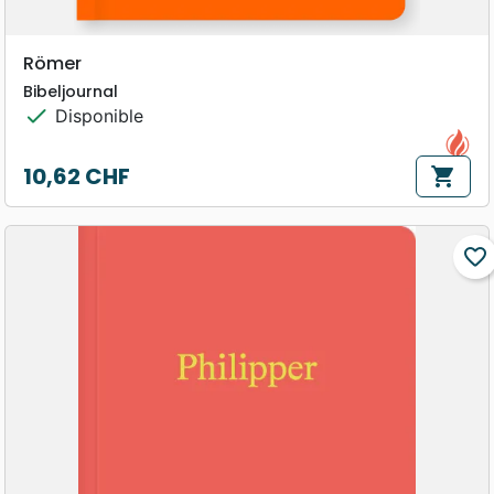
Römer
Bibeljournal
check
Disponible
10,62 CHF
shopping_cart
Prix
favorite_border