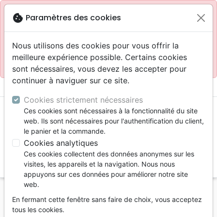
Site réservé aux professionnels
block
cookie
Paramètres des cookies
Accès pour les professionnels :
Se connecter
Nous utilisons des cookies pour vous offrir la
meilleure expérience possible. Certains cookies
Site pour le grand public :
La Maison de la Bible
.
sont nécessaires, vous devez les accepter pour
continuer à naviguer sur ce site.
menu
shopping_cart
account_circle
Cookies strictement nécessaires
Ces cookies sont nécessaires à la fonctionnalité du site
web. Ils sont nécessaires pour l'authentification du client,
le panier et la commande.
Cookies analytiques
Ces cookies collectent des données anonymes sur les
search
visites, les appareils et la navigation. Nous nous
appuyons sur ces données pour améliorer notre site
Reche
web.
En fermant cette fenêtre sans faire de choix, vous acceptez
Vous ne pouvez pas créer de nouvelle commande
tous les cookies.
depuis votre pays (United States).