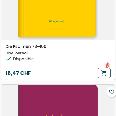
Die Psalmen 73–150
Bibeljournal
check
Disponible
16,47 CHF
shopping_cart
Prix
favorite_border