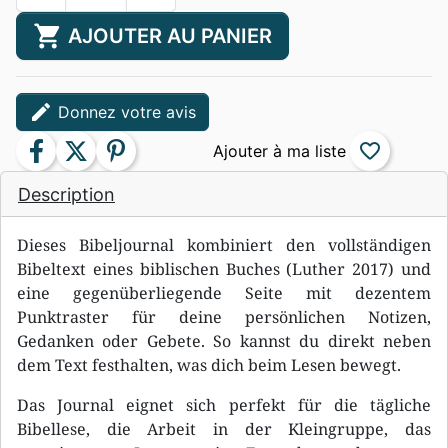
shopping_cart
AJOUTER AU PANIER
edit
Donnez votre avis
facebook
twitter
pinterest
favorite_border
Description
Dieses Bibeljournal kombiniert den vollständigen
Bibeltext eines biblischen Buches (Luther 2017) und
eine gegenüberliegende Seite mit dezentem
Punktraster für deine persönlichen Notizen,
Gedanken oder Gebete. So kannst du direkt neben
dem Text festhalten, was dich beim Lesen bewegt.
Das Journal eignet sich perfekt für die tägliche
Bibellese, die Arbeit in der Kleingruppe, das