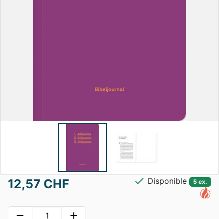
check
Disponible
12,57 CHF
5 ex.
remove
add