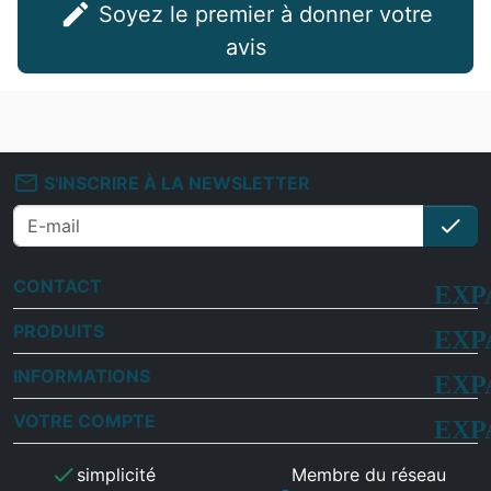
edit
Soyez le premier à donner votre
avis
mail_outline
S'INSCRIRE À LA NEWSLETTER
check
S'i
CONTACT
PRODUITS
INFORMATIONS
VOTRE COMPTE
check
simplicité
Membre du réseau