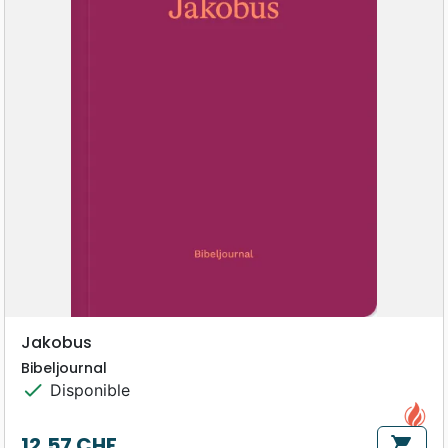
Jakobus
Bibeljournal
check
Disponible
12,57 CHF
shopping_cart