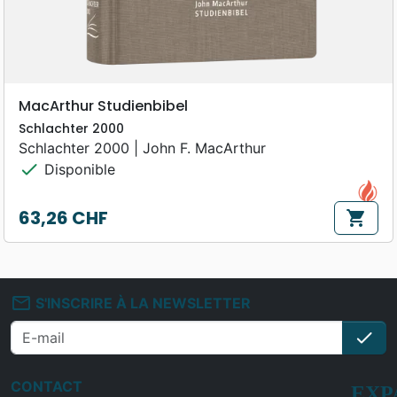
MacArthur Studienbibel
Schlachter 2000
Schlachter 2000 | John F. MacArthur
check
Disponible
63,26 CHF
shopping_cart
Prix
mail_outline
S'INSCRIRE À LA NEWSLETTER
check
S'i
CONTACT