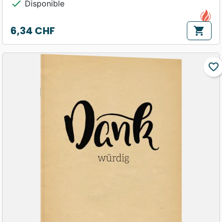
check
Disponible
6,34 CHF
shopping_cart
Prix
favorite_border