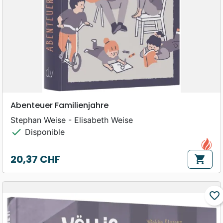
Abenteuer Familienjahre
Stephan Weise - Elisabeth Weise
check
Disponible
20,37 CHF
shopping_cart
Prix
favorite_border