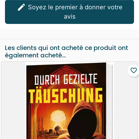
edit
Soyez le premier à donner votre
avis
Les clients qui ont acheté ce produit ont
également acheté...
favorite_border