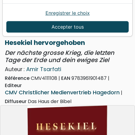
Enregistrer le choix
Accueil
Livres
Doctrine
Israël
Hesekiel hervorgehoben - Der nächste grosse
Accepter tous
Krieg, die letzten Tage der Erde und dein ewiges Ziel
Hesekiel hervorgehoben
Der nächste grosse Krieg, die letzten
Tage der Erde und dein ewiges Ziel
Auteur :
Amir Tsarfati
Référence
CMV4111108
EAN
9783961901487
Editeur
CMV Christlicher Medienvertrieb Hagedorn
Diffuseur
Das Haus der Bibel