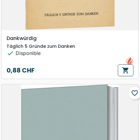
Dankwürdig
Täglich 5 Gründe zum Danken
check
Disponible
0,88 CHF
shopping_cart
Prix
favorite_border