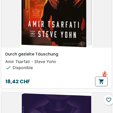
Durch gezielte Täuschung
Amir Tsarfati - Steve Yohn
check
Disponible
18,42 CHF
shopping_cart
Prix
favorite_border