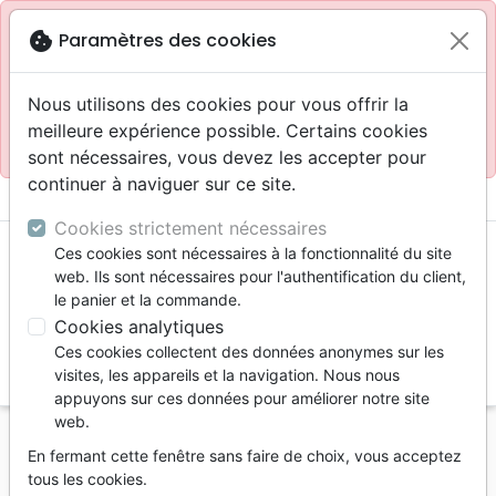
Site réservé aux professionnels
block
cookie
Paramètres des cookies
Accès pour les professionnels :
Se connecter
Nous utilisons des cookies pour vous offrir la
meilleure expérience possible. Certains cookies
Site pour le grand public :
La Maison de la Bible
.
sont nécessaires, vous devez les accepter pour
continuer à naviguer sur ce site.
menu
shopping_cart
account_circle
Cookies strictement nécessaires
Ces cookies sont nécessaires à la fonctionnalité du site
web. Ils sont nécessaires pour l'authentification du client,
le panier et la commande.
Cookies analytiques
Ces cookies collectent des données anonymes sur les
search
visites, les appareils et la navigation. Nous nous
appuyons sur ces données pour améliorer notre site
Reche
web.
En fermant cette fenêtre sans faire de choix, vous acceptez
Vous ne pouvez pas créer de nouvelle commande
tous les cookies.
depuis votre pays (United States).