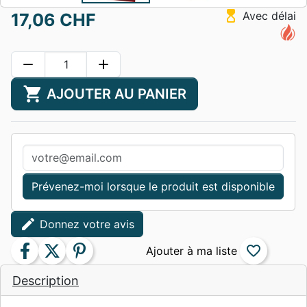
hourglass_top
Avec délai
17,06 CHF
remove
add
shopping_cart
AJOUTER AU PANIER
Prévenez-moi lorsque le produit est disponible
edit
Donnez votre avis
facebook
twitter
pinterest
favorite_border
Description