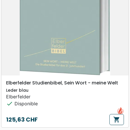
Elberfelder Studienbibel, Sein Wort - meine Welt
Leder blau
Elberfelder
check
Disponible
125,63 CHF
shopping_cart
Prix