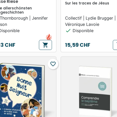
sse Riese
Sur les traces de Jésus
e allerschönsten
lgeschichten
Thornborough | Jennifer
Collectif | Lydie Brugger |
ison
Véronique Lavoie
check
isponible
Disponible
13 CHF
15,59 CHF
shopping_cart
s
Prix
favorite_border