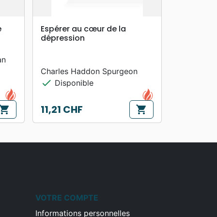
search
APERÇU RAPIDE
e
Espérer au cœur de la
dépression
an
Charles Haddon Spurgeon
check
Disponible
11,21 CHF
hopping_cart
shopping_cart
Prix
VOTRE COMPTE
Informations personnelles