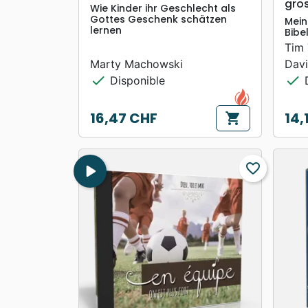
gro
Wie Kinder ihr Geschlecht als
Gottes Geschenk schätzen
Mein
lernen
Bibe
Tim 
Marty Machowski
Dav
check
check
Disponible
D
16,47 CHF
14,
shopping_cart
Prix
Prix
play_arrow
favorite_border