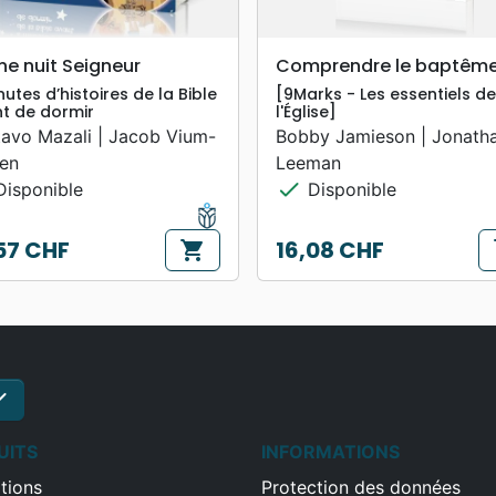
search
search
APERÇU RAPIDE
APERÇU RAPIDE
e nuit Seigneur
Comprendre le baptêm
nutes d’histoires de la Bible
[9Marks - Les essentiels de
t de dormir
l'Église]
avo Mazali | Jacob Vium-
Bobby Jamieson | Jonath
en
Leeman
check
isponible
Disponible
57 CHF
16,08 CHF
shopping_cart
s
Prix
ck
S'inscrire
UITS
INFORMATIONS
tions
Protection des données