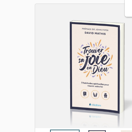
Apologétique
Form