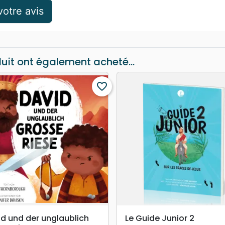
otre avis
duit ont également acheté...
favorite_border
search
search
APERÇU RAPIDE
APERÇU RAPIDE
d und der unglaublich
Le Guide Junior 2