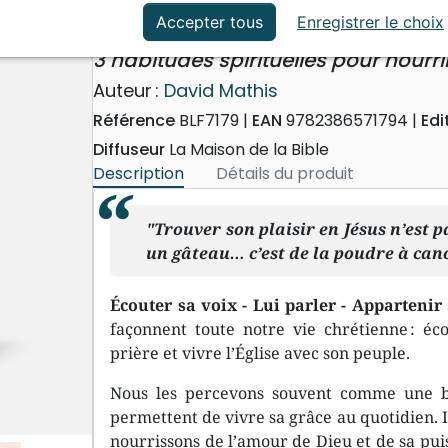
ation
Événements actuels
Trouver sa joie en Dieu
Accepter tous
Enregistrer le choix
3 habitudes spirituelles pour nourri
Auteur :
David Mathis
Référence
BLF7179
EAN
9782386571794
Edi
Diffuseur
La Maison de la Bible
Description
Détails du produit
"Trouver son plaisir en Jésus n’est 
un gâteau… c’est de la poudre à cano
Écouter sa voix - Lui parler - Appartenir
façonnent toute notre vie chrétienne : éco
prière et vivre l’Église avec son peuple.
Nous les percevons souvent comme une ba
permettent de vivre sa grâce au quotidien. I
nourrissons de l’amour de Dieu et de sa puis