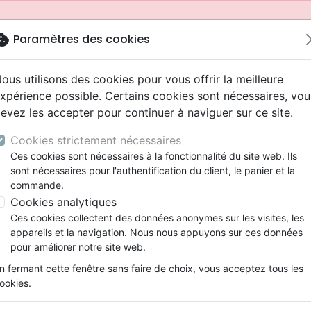
okie
Paramètres des cookies
ous utilisons des cookies pour vous offrir la meilleure
xpérience possible. Certains cookies sont nécessaires, vou
evez les accepter pour continuer à naviguer sur ce site.
Cookies strictement nécessaires
Ces cookies sont nécessaires à la fonctionnalité du site web. Ils
sont nécessaires pour l'authentification du client, le panier et la
commande.
Cookies analytiques
Nouveautés
Bibles
Livres
Jeunesse
Ces cookies collectent des données anonymes sur les visites, les
appareils et la navigation. Nous nous appuyons sur ces données
eaux Testaments
ine
 ans
lations
ns animés
s
Etude biblique
Bandes dessinées
Adolescents, jeunes
Rap, Hip-hop
Films, fiction
Jeux
pour améliorer notre site web.
ons
cation
2 ans
ry, Latino, Folk
gnement, conférences
elisation
Segond 21
Famille, couple
Bibles jeunesse
Instrumental
Documentaires, reportage
Accessoires de Bible
mmande depuis votre pays (United States).
n fermant cette fenêtre sans faire de choix, vous acceptez tous les
iles
e
ro
iels
Segond
Souffrance, Relation d'aide
Louange, Adoration
Papeterie
ookies.
k
elisation
esse
NEG
Santé
Hardrock, Métal
spirituelle
Trouver sa joie en Dieu - 3 habitudes spirituel
cations
ts
l, Soul
Darby
Ethique, société, politique
Pop, Rock