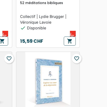
52 méditations bibliques
Collectif | Lydie Brugger |
Véronique Lavoie
check
Disponible
15,59 CHF
hopping_cart
shopping_cart
Prix
favorite_border
favorite_border