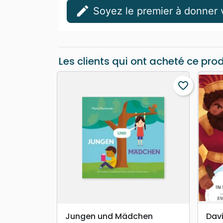
edit
Soyez le premier à donner v
Les clients qui ont acheté ce pro
favorite_border
search
APERÇU RAPIDE
Jungen und Mädchen
Davi