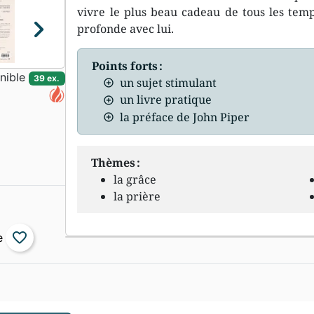
vivre le plus beau cadeau de tous les temps
chevron_right
profonde avec lui.
Points forts :
nible
39 ex.
un sujet stimulant
un livre pratique
la préface de John Piper
Thèmes :
la grâce
la prière
favorite_border