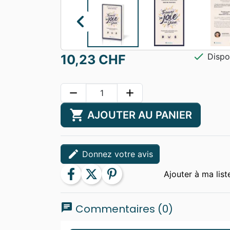
chevron_left
check
Dispo
10,23 CHF
remove
add
shopping_cart
AJOUTER AU PANIER
edit
Donnez votre avis
facebook
twitter
pinterest
chat
Commentaires (0)