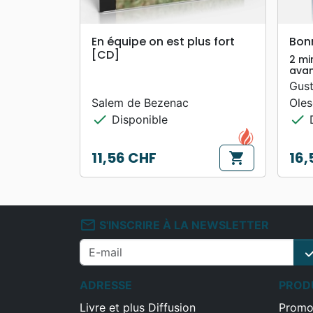
search
APERÇU RAPIDE
En équipe on est plus fort
Bonn
[CD]
2 mi
avan
Gust
Salem de Bezenac
Oles
check
check
Disponible
D
11,56 CHF
16,
shopping_cart
Prix
Prix
mail_outline
S'INSCRIRE À LA NEWSLETTER
che
ADRESSE
PROD
Livre et plus Diffusion
Promo