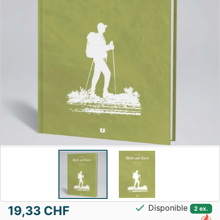
check
Disponible
19,33 CHF
2 ex.