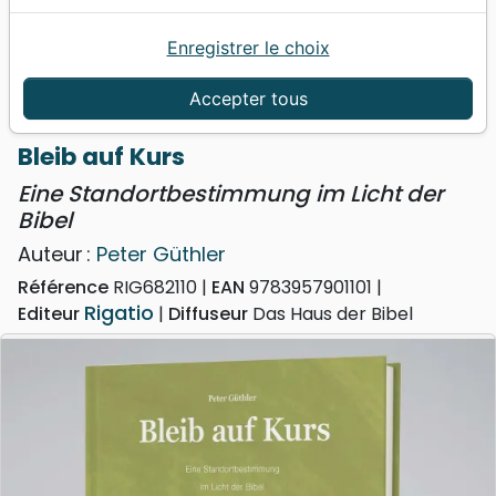
Enregistrer le choix
Accueil
Livres
Edification
Bleib auf Kurs - Eine Standortbestimmung im Licht
Accepter tous
der Bibel
Bleib auf Kurs
Eine Standortbestimmung im Licht der
Bibel
Auteur :
Peter Güthler
Référence
RIG682110
EAN
9783957901101
Rigatio
Editeur
Diffuseur
Das Haus der Bibel