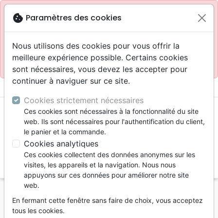
Site réservé aux professionnels
block
cookie
Paramètres des cookies
Accès pour les professionnels :
Se connecter
Nous utilisons des cookies pour vous offrir la
meilleure expérience possible. Certains cookies
Site pour le grand public :
La Maison de la Bible
.
sont nécessaires, vous devez les accepter pour
continuer à naviguer sur ce site.
menu
shopping_cart
account_circle
Cookies strictement nécessaires
Ces cookies sont nécessaires à la fonctionnalité du site
web. Ils sont nécessaires pour l'authentification du client,
le panier et la commande.
Cookies analytiques
Ces cookies collectent des données anonymes sur les
search
visites, les appareils et la navigation. Nous nous
appuyons sur ces données pour améliorer notre site
Reche
web.
En fermant cette fenêtre sans faire de choix, vous acceptez
Vous ne pouvez pas créer de nouvelle commande
tous les cookies.
depuis votre pays (United States).