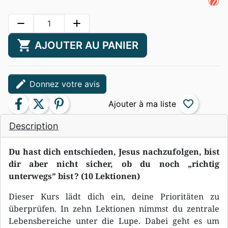
remove
add
shopping_cart
AJOUTER AU PANIER
edit
Donnez votre avis
facebook
twitter
pinterest
favorite_border
Description
Du hast dich entschieden, Jesus nachzufolgen, bist
dir aber nicht sicher, ob du noch „richtig
unterwegs” bist ? (10 Lektionen)
Dieser Kurs lädt dich ein, deine Prioritäten zu
überprüfen. In zehn Lektionen nimmst du zentrale
Lebensbereiche unter die Lupe. Dabei geht es um