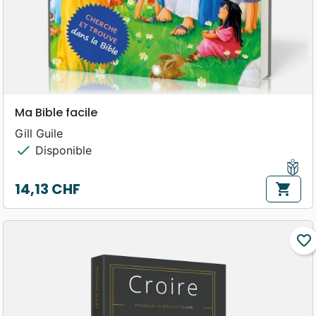
Ma Bible facile
Gill Guile
check
Disponible
14,13 CHF
shopping_cart
Prix
favorite_border