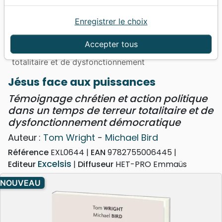
Enregistrer le choix
Accueil
Livres
Événements actuels
Politique
Jésus face aux puissances - Témoignage chrétien
Accepter tous
et action politique dans un temps de terreur
totalitaire et de dysfonctionnement
Jésus face aux puissances
Témoignage chrétien et action politique
dans un temps de terreur totalitaire et de
dysfonctionnement démocratique
Auteur :
Tom Wright
-
Michael Bird
Référence
EXL0644
EAN
9782755006445
Excelsis
Editeur
Diffuseur
HET-PRO Emmaüs
NOUVEAU