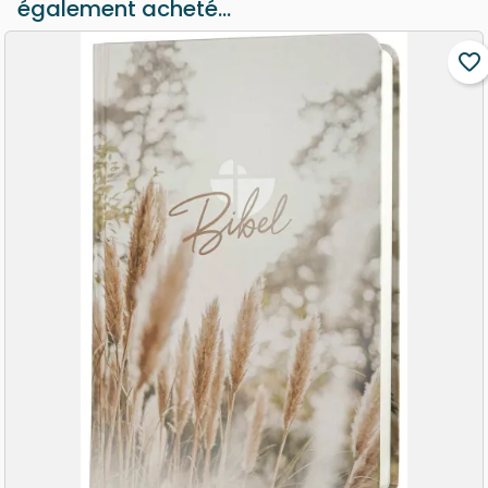
également acheté...
favorite_border