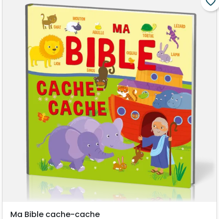
favorite_border
Ma Bible cache-cache