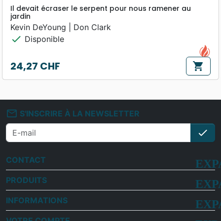
Il devait écraser le serpent pour nous ramener au
jardin
Kevin DeYoung | Don Clark
check
Disponible
24,27 CHF
shopping_cart
Prix
mail_outline
S'INSCRIRE À LA NEWSLETTER
check
S'i
CONTACT
PRODUITS
INFORMATIONS
VOTRE COMPTE