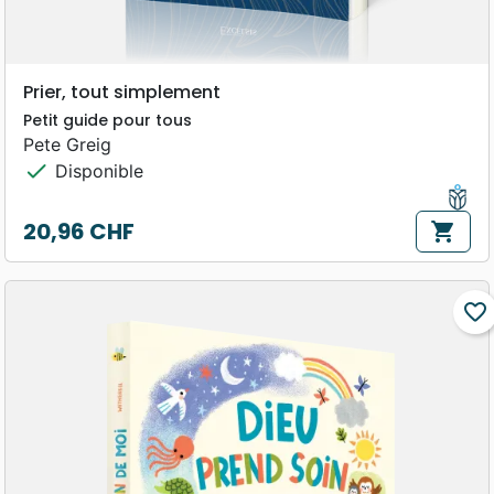
Prier, tout simplement
Petit guide pour tous
Pete Greig
check
Disponible
20,96 CHF
shopping_cart
Prix
favorite_border