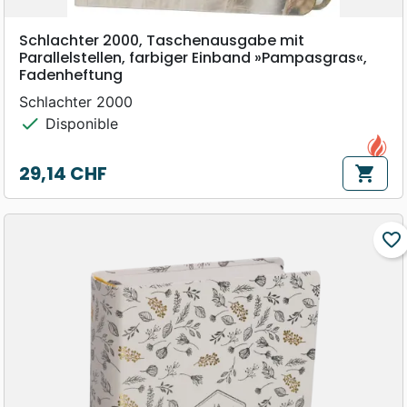
Schlachter 2000, Taschenausgabe mit
Parallelstellen, farbiger Einband »Pampasgras«,
Fadenheftung
Schlachter 2000
check
Disponible
29,14 CHF
shopping_cart
Prix
favorite_border