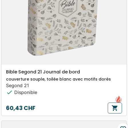
Bible Segond 21 Journal de bord
couverture souple, toilée blanc avec motifs dorés
Segond 21
check
Disponible
60,43 CHF
shopping_cart
Prix