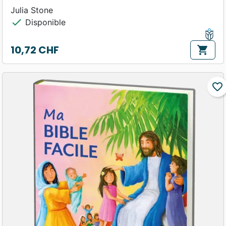
Julia Stone
check
Disponible
10,72 CHF
shopping_cart
Prix
favorite_border