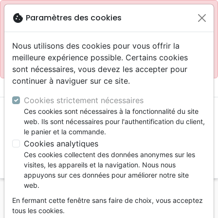
Site réservé aux professionnels
block
cookie
Paramètres des cookies
Accès pour les professionnels :
Se connecter
Nous utilisons des cookies pour vous offrir la
meilleure expérience possible. Certains cookies
Site pour le grand public :
La Maison de la Bible
.
sont nécessaires, vous devez les accepter pour
continuer à naviguer sur ce site.
menu
shopping_cart
account_circle
Cookies strictement nécessaires
Ces cookies sont nécessaires à la fonctionnalité du site
web. Ils sont nécessaires pour l'authentification du client,
le panier et la commande.
Cookies analytiques
Ces cookies collectent des données anonymes sur les
search
visites, les appareils et la navigation. Nous nous
appuyons sur ces données pour améliorer notre site
Reche
web.
En fermant cette fenêtre sans faire de choix, vous acceptez
Vous ne pouvez pas créer de nouvelle commande
tous les cookies.
depuis votre pays (United States).