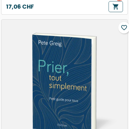
17,06 CHF
shopping_cart
Prix
favorite_border