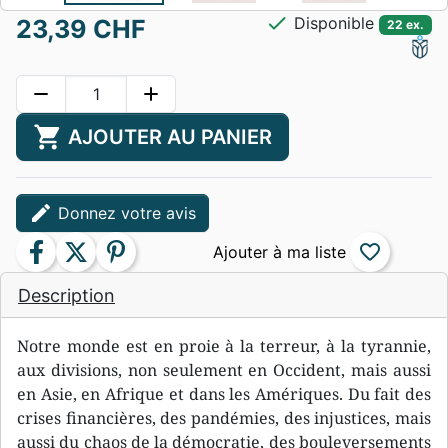
check
Disponible
23,39 CHF
22 ex.
remove
add
shopping_cart
AJOUTER AU PANIER
edit
Donnez votre avis
facebook
twitter
pinterest
favorite_border
Description
Notre monde est en proie à la terreur, à la tyrannie,
aux divisions, non seulement en Occident, mais aussi
en Asie, en Afrique et dans les Amériques. Du fait des
crises financières, des pandémies, des injustices, mais
aussi du chaos de la démocratie, des bouleversements