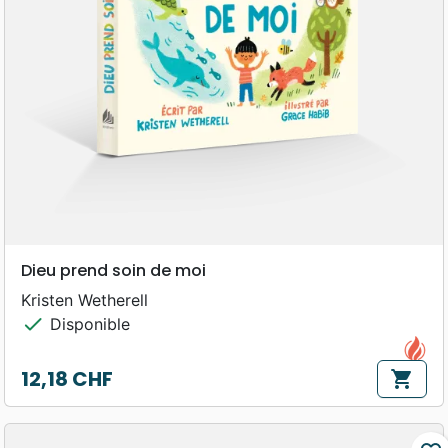
Dieu prend soin de moi
Kristen Wetherell
check
Disponible
12,18 CHF
shopping_cart
Prix