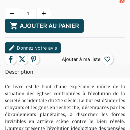
remove
add
shopping_cart
AJOUTER AU PANIER
edit
Donnez votre avis
facebook
twitter
pinterest
favorite_border
Description
Ce livre est le fruit d’une expérience mûrie de la
situation des églises confrontées à l’évolution de la
société occidentale du 21e siècle. Le but est d’aider les
croyants et les gens en recherche, désemparés par les
ébranlements planétaires, à discerner les forces
invisibles en arrière scène contre le Dieu révélé.
L’auteur présente l’évolution idéologique des pensées