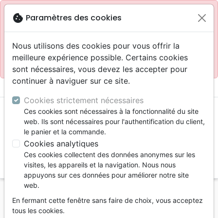
Site réservé aux professionnels
block
cookie
Paramètres des cookies
Accès pour les professionnels :
Se connecter
Nous utilisons des cookies pour vous offrir la
meilleure expérience possible. Certains cookies
Site pour le grand public :
La Maison de la Bible
.
sont nécessaires, vous devez les accepter pour
continuer à naviguer sur ce site.
menu
shopping_cart
account_circle
Cookies strictement nécessaires
Ces cookies sont nécessaires à la fonctionnalité du site
web. Ils sont nécessaires pour l'authentification du client,
le panier et la commande.
Cookies analytiques
Ces cookies collectent des données anonymes sur les
search
visites, les appareils et la navigation. Nous nous
appuyons sur ces données pour améliorer notre site
Reche
web.
En fermant cette fenêtre sans faire de choix, vous acceptez
Vous ne pouvez pas créer de nouvelle commande
tous les cookies.
depuis votre pays (United States).