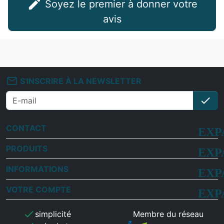
edit
Soyez le premier à donner votre
avis
mail_outline
S'INSCRIRE À LA NEWSLETTER
check
S'i
CONTACT
PRODUITS
INFORMATIONS
VOTRE COMPTE
check
simplicité
Membre du réseau