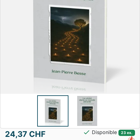
check
Disponible
24,37 CHF
23 ex.