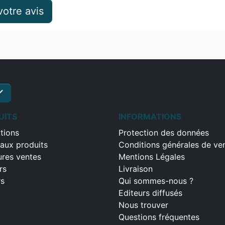
otre avis
ck
S'inscrire
UITS
INFORMATIONS
tions
Protection des données
aux produits
Conditions générales de ve
ures ventes
Mentions Légales
rs
Livraison
rs
Qui sommes-nous ?
Editeurs diffusés
Nous trouver
Questions fréquentes