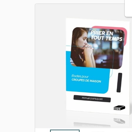
Apologétique
Form