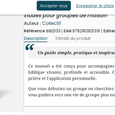
ation
Événements actuels
Prier en tout temps. Manuel 
Accepter tous
Enregistrer le choix
Études pour groupes de maison
Auteur :
Collectif
Référence
BIB2133
EAN
9782912821331
Edite
Description
Détails du produit
Un guide simple, pratique et inspir
Ce manuel a été conçu pour accompagner
biblique vivante, profonde et accessible. 
prière et l’application personnelle.
Que vous débutiez un groupe ou cherchiez 
vous guidera vers une vie de groupe plus en