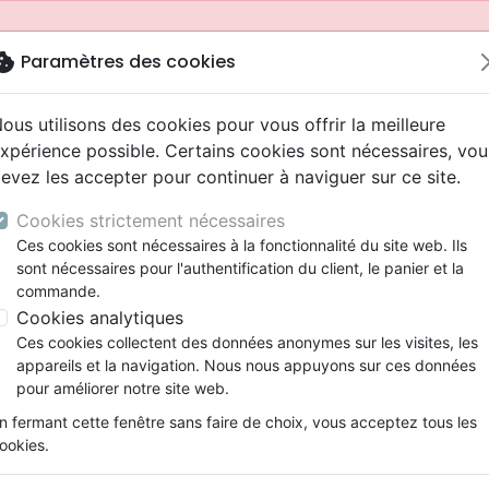
okie
Paramètres des cookies
ous utilisons des cookies pour vous offrir la meilleure
xpérience possible. Certains cookies sont nécessaires, vou
evez les accepter pour continuer à naviguer sur ce site.
Cookies strictement nécessaires
Ces cookies sont nécessaires à la fonctionnalité du site web. Ils
sont nécessaires pour l'authentification du client, le panier et la
commande.
Cookies analytiques
Nouveautés
Bibles
Livres
Jeunesse
Ces cookies collectent des données anonymes sur les visites, les
appareils et la navigation. Nous nous appuyons sur ces données
eaux Testaments
ine
 ans
lations
ns animés
s
Etude biblique
Bandes dessinées
Adolescents, jeunes
Rap, Hip-hop
Films, fiction
Jeux
pour améliorer notre site web.
ons
cation
2 ans
ry, Latino, Folk
gnement, conférences
elisation
Segond 21
Famille, couple
Bibles jeunesse
Instrumental
Documentaires, reportage
Accessoires de Bible
mmande depuis votre pays (United States).
n fermant cette fenêtre sans faire de choix, vous acceptez tous les
iles
e
ro
iels
Segond
Souffrance, Relation d'aide
Louange, Adoration
Papeterie
ookies.
k
elisation
esse
NEG
Santé
Hardrock, Métal
ier en tout temps. Manuel participant - Études pour group
cations
ts
l, Soul
Darby
Ethique, société, politique
Pop, Rock