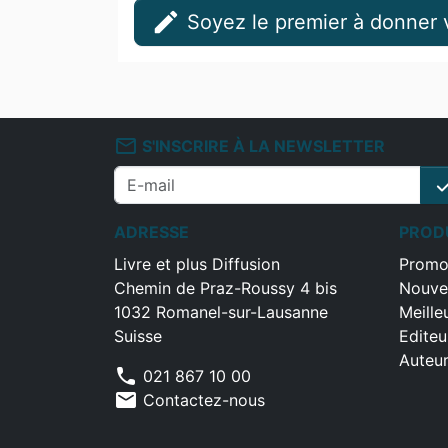
edit
Soyez le premier à donner v
mail_outline
S'INSCRIRE À LA NEWSLETTER
che
ADRESSE
PROD
Livre et plus Diffusion
Promo
Chemin de Praz-Roussy 4 bis
Nouve
1032 Romanel-sur-Lausanne
Meille
Suisse
Editeu
Auteu
phone
021 867 10 00
mail
Contactez-nous