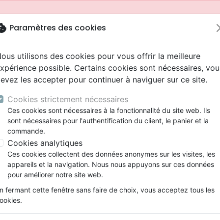
okie
Paramètres des cookies
ous utilisons des cookies pour vous offrir la meilleure
xpérience possible. Certains cookies sont nécessaires, vou
evez les accepter pour continuer à naviguer sur ce site.
Cookies strictement nécessaires
Ces cookies sont nécessaires à la fonctionnalité du site web. Ils
sont nécessaires pour l'authentification du client, le panier et la
commande.
Cookies analytiques
Nouveautés
Bibles
Livres
Jeunesse
Ces cookies collectent des données anonymes sur les visites, les
appareils et la navigation. Nous nous appuyons sur ces données
eaux Testaments
ine
 ans
lations
ns animés
s
Etude biblique
Bandes dessinées
Adolescents, jeunes
Rap, Hip-hop
Films, fiction
Jeux
pour améliorer notre site web.
ons
cation
2 ans
ry, Latino, Folk
gnement, conférences
elisation
Segond 21
Famille, couple
Bibles jeunesse
Instrumental
Documentaires, reportage
Accessoires de Bible
mmande depuis votre pays (United States).
n fermant cette fenêtre sans faire de choix, vous acceptez tous les
iles
e
ro
iels
Segond
Souffrance, Relation d'aide
Louange, Adoration
Papeterie
ookies.
k
elisation
esse
NEG
Santé
Hardrock, Métal
 in ihren Herzen
cations
ts
l, Soul
Darby
Ethique, société, politique
Pop, Rock