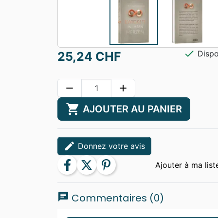
check
Dispo
25,24 CHF
remove
add
shopping_cart
AJOUTER AU PANIER
edit
Donnez votre avis
facebook
twitter
pinterest
chat
Commentaires (0)