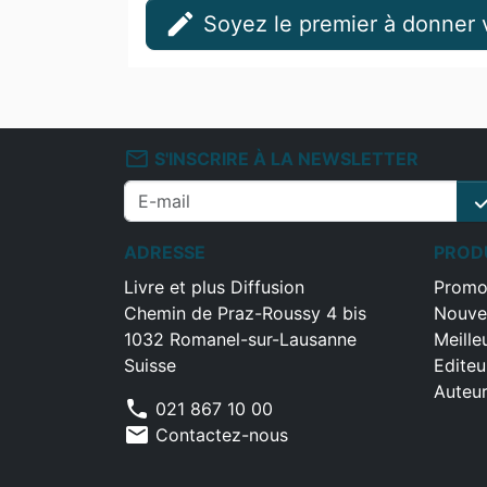
edit
Soyez le premier à donner v
mail_outline
S'INSCRIRE À LA NEWSLETTER
che
ADRESSE
PROD
Livre et plus Diffusion
Promo
Chemin de Praz-Roussy 4 bis
Nouve
1032 Romanel-sur-Lausanne
Meille
Suisse
Editeu
Auteu
phone
021 867 10 00
mail
Contactez-nous