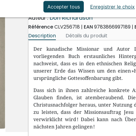
ation
Événements actuels
Ewigkeit in ihren Herzen
Accepter tous
Enregistrer le choix
Auteur :
Don Richardson
Référence
CLV256718
EAN
9783866997189
Description
Détails du produit
Der kanadische Missionar und Autor D
vorliegenden Buch erstaunliches Hinte
nachweist, dass es in den ethnischen Rel
unserer Erde das Wissen um den einen »
ursprüngliche Gottesoffenbarung gibt.
Dass sich in ihnen zahlreiche konkrete 
Glauben finden, ist atemberaubend. Di
Christusnachfolger heraus, unter Nutzung d
zu leisten, dass der Missionsauftrag Jesu
verwirklicht wird ! Dabei kann nach Übe
nächsten Jahren gelingen !