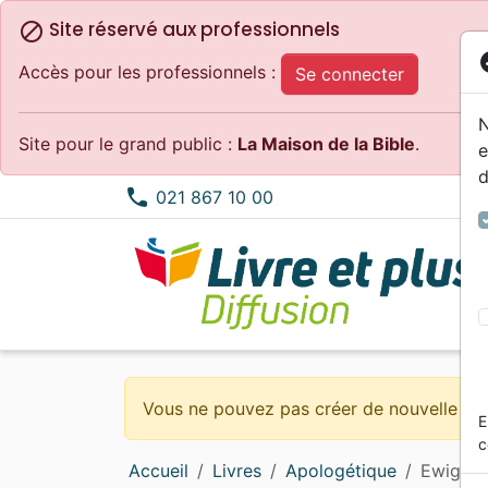
Site réservé aux professionnels
block
co
Accès pour les professionnels :
Se connecter
N
Site pour le grand public :
La Maison de la Bible
.
e
d
phone
021 867 10 00
Bibles standard
Méditations
0 - 4 ans
Alternatif, Punk, Ska
Concerts, spectacles
Calendriers, agendas
Nouv
Doctr
6 - 9
Compi
Dessi
Habit
Nuova Traduzione Vivente
Témoignages, biographies
4 - 6 ans
MP3
Epoque Biblique
Objets cadeaux
Porti
Edifi
9 - 1
Count
Ensei
Evang
Vous ne pouvez pas créer de nouvelle co
E
Bibles d'étude
Romans
Blues, Jazz, RnB
Cartes
Evang
Eglis
Elect
Logic
c
Bibles petit format
Commentaires
Noël, Musique de fête
eBoo
Evang
Jeun
Accueil
Livres
Apologétique
Ewigkeit
Bibles grand format
Erudition
Classique
Appli
Enfan
Gospe