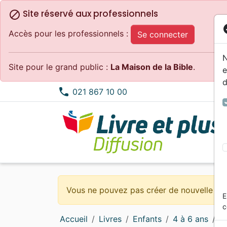
Site réservé aux professionnels
block
co
Accès pour les professionnels :
Se connecter
N
Site pour le grand public :
La Maison de la Bible
.
e
d
phone
021 867 10 00
Bibles standard
Méditations
0 - 4 ans
Alternatif, Punk, Ska
Concerts, spectacles
Calendriers, agendas
Nouv
Doctr
6 - 9
Compi
Dessi
Habit
Nuova Traduzione Vivente
Témoignages, biographies
4 - 6 ans
MP3
Epoque Biblique
Objets cadeaux
Porti
Edifi
9 - 1
Count
Ensei
Evang
Vous ne pouvez pas créer de nouvelle co
E
Bibles d'étude
Romans
Blues, Jazz, RnB
Cartes
Evang
Eglis
Elect
Logic
c
Bibles petit format
Commentaires
Noël, Musique de fête
eBoo
Evang
Jeun
Accueil
Livres
Enfants
4 à 6 ans
Hi
Bibles grand format
Erudition
Classique
Appli
Enfan
Gospe