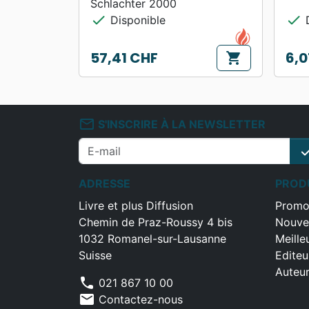
Schlachter 2000
check
check
Disponible
D
57,41 CHF
6,0
shopping_cart
Prix
Prix
mail_outline
S'INSCRIRE À LA NEWSLETTER
che
ADRESSE
PROD
Livre et plus Diffusion
Promo
Chemin de Praz-Roussy 4 bis
Nouve
1032 Romanel-sur-Lausanne
Meille
Suisse
Editeu
Auteu
phone
021 867 10 00
mail
Contactez-nous