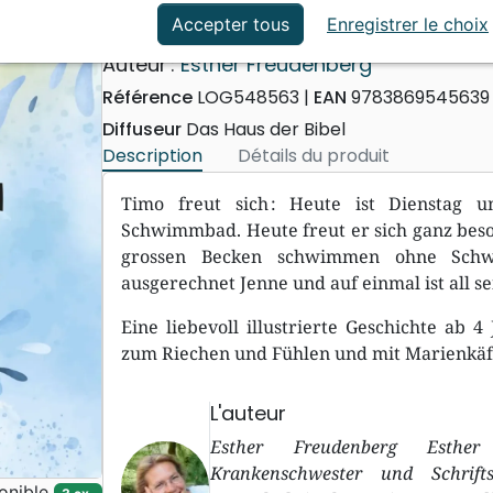
ation
Événements actuels
Timo und das Schwimmbad
Accepter tous
Enregistrer le choix
Auteur :
Esther Freudenberg
Référence
LOG548563
EAN
978386954563
Diffuseur
Das Haus der Bibel
Description
Détails du produit
Timo freut sich : Heute ist Dienstag 
Schwimmbad. Heute freut er sich ganz beso
grossen Becken schwimmen ohne Schwi
ausgerechnet Jenne und auf einmal ist all 
Eine liebevoll illustrierte Geschichte ab
zum Riechen und Fühlen und mit Marienkäf
L'auteur
Esther Freudenberg Esther
Krankenschwester und Schrifts
onible