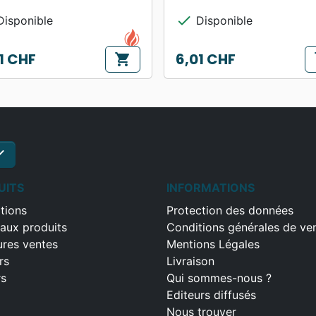
check
isponible
Disponible
1 CHF
6,01 CHF
shopping_cart
s
Prix
ck
S'inscrire
UITS
INFORMATIONS
tions
Protection des données
aux produits
Conditions générales de ve
ures ventes
Mentions Légales
rs
Livraison
rs
Qui sommes-nous ?
Editeurs diffusés
Nous trouver