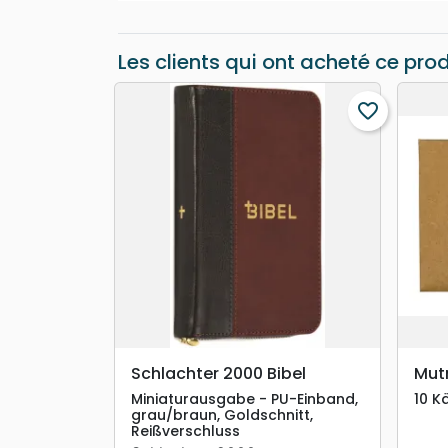
Les clients qui ont acheté ce pro
favorite_border
search
APERÇU RAPIDE
Schlachter 2000 Bibel
Mut
Miniaturausgabe - PU-Einband,
10 K
grau/braun, Goldschnitt,
Reißverschluss