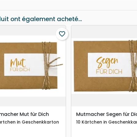
duit ont également acheté...
favorite_border
search
search
APERÇU RAPIDE
APERÇU RAPIDE
macher Mut für Dich
Mutmacher Segen für Di
ärtchen in Geschenkkarton
10 Kärtchen in Geschenkka