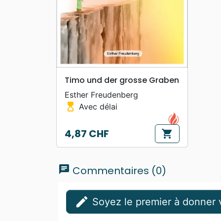
search
APERÇU RAPIDE
Timo und der grosse Graben
Esther Freudenberg
hourglass_top
Avec délai
4,87 CHF
shopping_cart
Prix
chat
Commentaires (0)
edit
Soyez le premier à donner v