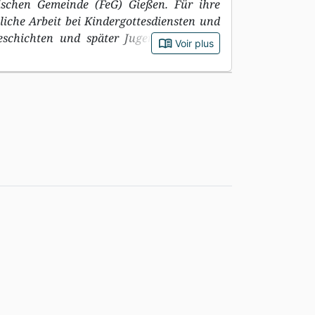
ischen Gemeinde (FeG) Gießen. Für ihre
liche Arbeit bei Kindergottesdiensten und
geschichten und später Jugendromane zu
book_open
Voir plus
t verheiratet und hat vier Kinder.