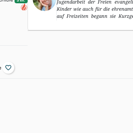
3 ex.
Jugendarbeit der Freien evangel
Kinder wie auch für die ehrenamt
auf Freizeiten begann sie Kurz
schreiben. - Esther Freudenberg is
favorite_border