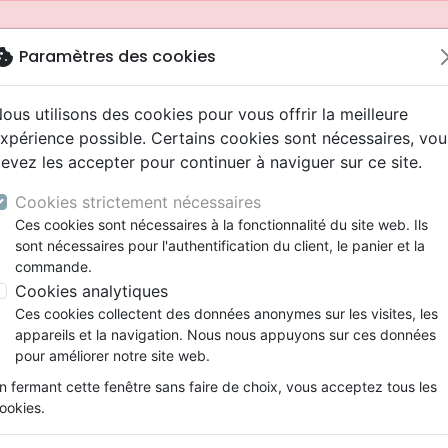
okie
Paramètres des cookies
ous utilisons des cookies pour vous offrir la meilleure
xpérience possible. Certains cookies sont nécessaires, vou
evez les accepter pour continuer à naviguer sur ce site.
Cookies strictement nécessaires
Ces cookies sont nécessaires à la fonctionnalité du site web. Ils
sont nécessaires pour l'authentification du client, le panier et la
commande.
Cookies analytiques
Nouveautés
Bibles
Livres
Jeunesse
Ces cookies collectent des données anonymes sur les visites, les
appareils et la navigation. Nous nous appuyons sur ces données
eaux Testaments
ine
 ans
lations
ns animés
s
Etude biblique
Bandes dessinées
Adolescents, jeunes
Rap, Hip-hop
Films, fiction
Jeux
pour améliorer notre site web.
ons
cation
2 ans
ry, Latino, Folk
gnement, conférences
elisation
Segond 21
Famille, couple
Bibles jeunesse
Instrumental
Documentaires, reportage
Accessoires de Bible
mmande depuis votre pays (United States).
n fermant cette fenêtre sans faire de choix, vous acceptez tous les
iles
e
ro
iels
Segond
Souffrance, Relation d'aide
Louange, Adoration
Papeterie
ookies.
k
elisation
esse
NEG
Santé
Hardrock, Métal
stoires
Timo und das Schwimmbad
cations
ts
l, Soul
Darby
Ethique, société, politique
Pop, Rock