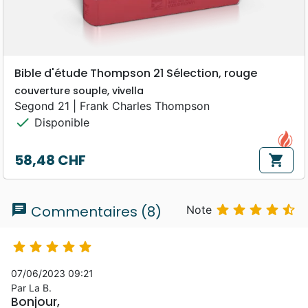
Bible d'étude Thompson 21 Sélection, rouge
couverture souple, vivella
Segond 21 | Frank Charles Thompson
check
Disponible
58,48 CHF
shopping_cart
Prix
chat





Commentaires (8)
Note





07/06/2023 09:21
Par La B.
Bonjour,