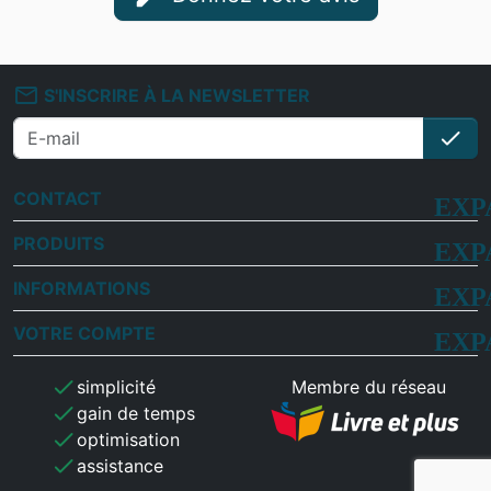
mail_outline
S'INSCRIRE À LA NEWSLETTER
check
S'i
CONTACT
PRODUITS
INFORMATIONS
VOTRE COMPTE
check
simplicité
Membre du réseau
check
gain de temps
check
optimisation
check
assistance