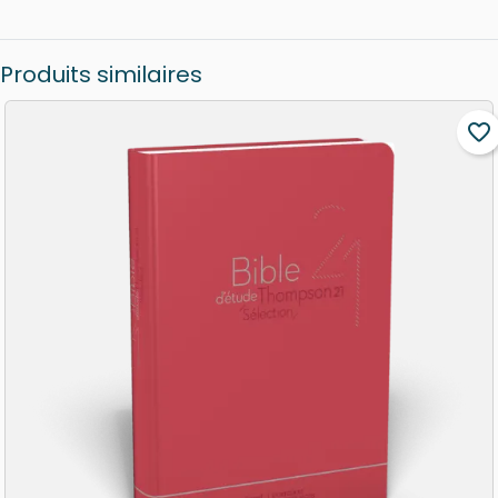
Produits similaires
favorite_border