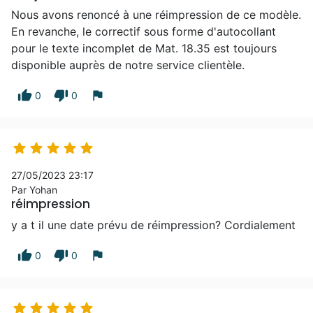
Nous avons renoncé à une réimpression de ce modèle.
En revanche, le correctif sous forme d'autocollant
pour le texte incomplet de Mat. 18.35 est toujours
disponible auprès de notre service clientèle.
thumb_up
thumb_down
flag
0
0





27/05/2023 23:17
Par Yohan
réimpression
y a t il une date prévu de réimpression? Cordialement
thumb_up
thumb_down
flag
0
0




