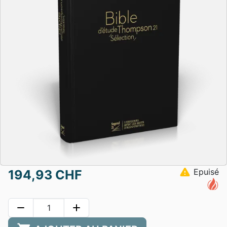
warning
Epuisé
194,93 CHF
remove
add