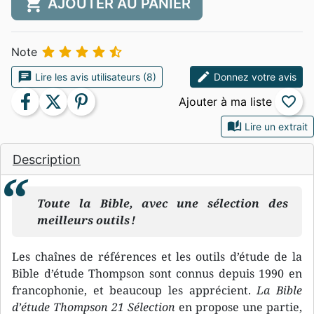
shopping_cart
AJOUTER AU PANIER





Note
chat
edit
Lire les avis utilisateurs (8)
Donnez votre avis
facebook
twitter
pinterest
favorite_border
auto_stories
Lire un extrait
Description
Toute la Bible, avec une sélection des
meilleurs outils !
Les chaînes de références et les outils d’étude de la
Bible d’étude Thompson sont connus depuis 1990 en
francophonie, et beaucoup les apprécient.
La Bible
d’étude Thompson 21 Sélection
en propose une partie,