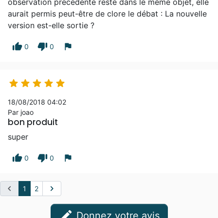
observation précédente reste dans le même objet, elle
aurait permis peut-être de clore le débat : La nouvelle
version est-elle sortie ?
thumb_up
thumb_down
flag
0
0





18/08/2018 04:02
Par joao
bon produit
super
thumb_up
thumb_down
flag
0
0
chevron_left
chevron_right
1
2
edit
Donnez votre avis