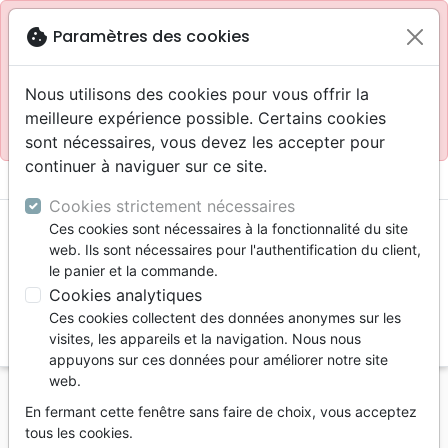
Site réservé aux professionnels
block
cookie
Paramètres des cookies
Accès pour les professionnels :
Se connecter
Nous utilisons des cookies pour vous offrir la
meilleure expérience possible. Certains cookies
Site pour le grand public :
La Maison de la Bible
.
sont nécessaires, vous devez les accepter pour
continuer à naviguer sur ce site.
menu
shopping_cart
account_circle
Cookies strictement nécessaires
Ces cookies sont nécessaires à la fonctionnalité du site
web. Ils sont nécessaires pour l'authentification du client,
le panier et la commande.
Cookies analytiques
Ces cookies collectent des données anonymes sur les
search
visites, les appareils et la navigation. Nous nous
appuyons sur ces données pour améliorer notre site
Reche
web.
En fermant cette fenêtre sans faire de choix, vous acceptez
Vous ne pouvez pas créer de nouvelle commande
tous les cookies.
depuis votre pays (United States).