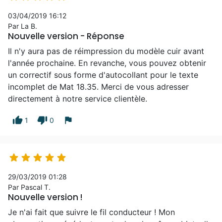
03/04/2019 16:12
Par La B.
Nouvelle version - Réponse
Il n'y aura pas de réimpression du modèle cuir avant
l'année prochaine. En revanche, vous pouvez obtenir
un correctif sous forme d'autocollant pour le texte
incomplet de Mat 18.35. Merci de vous adresser
directement à notre service clientèle.
thumb_up
thumb_down
flag
1
0





29/03/2019 01:28
Par Pascal T.
Nouvelle version !
Je n'ai fait que suivre le fil conducteur ! Mon