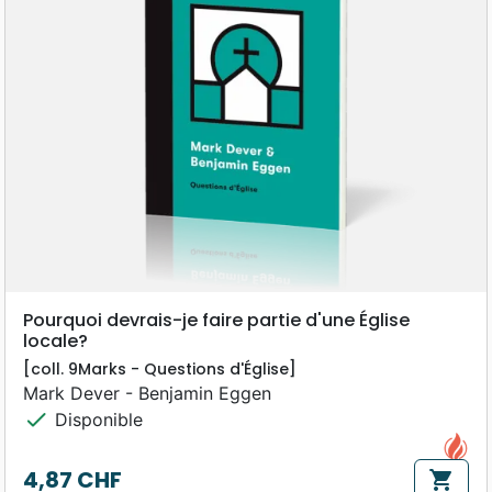
Pourquoi devrais-je faire partie d'une Église
locale?
[coll. 9Marks - Questions d'Église]
Mark Dever - Benjamin Eggen
check
Disponible
4,87 CHF
shopping_cart
Prix