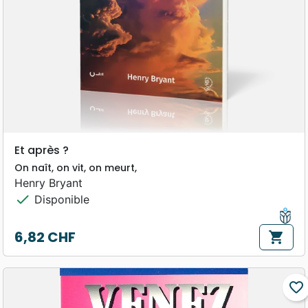
Et après ?
On naît, on vit, on meurt,
Henry Bryant
check
Disponible
6,82 CHF
shopping_cart
Prix
favorite_border