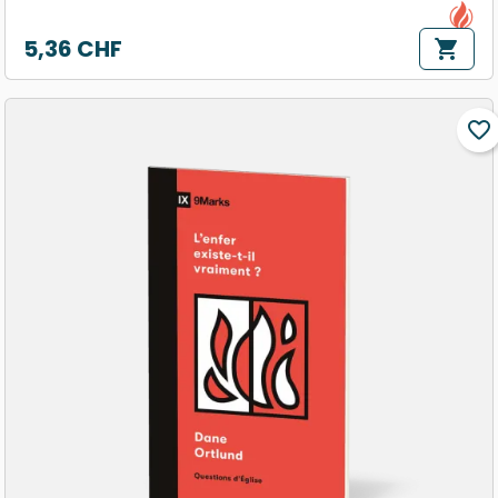
5,36 CHF
shopping_cart
Prix
favorite_border