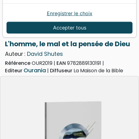
Enregistrer le choix
Accueil
Livres
Evangelisation
Livres d'évangélisation
Accepter tous
Homme, le mal et la pensée de Dieu (L')
L'homme, le mal et la pensée de Dieu
Auteur :
David Shutes
Référence
OUR2019
EAN
9782889130191
Ourania
Editeur
Diffuseur
La Maison de la Bible