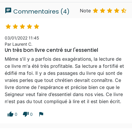
chat





Commentaires (4)
Note





03/01/2022 11:45
Par Laurent C.
Un très bon livre centré sur l'essentiel
Même s'il y a parfois des exagérations, la lecture de
ce livre m'a été très profitable. Sa lecture a fortifié et
édifié ma foi. Il y a des passages du livre qui sont de
vraies perles que tout chrétien devrait connaître. Ce
livre donne de l'espérance et précise bien ce que le
Seigneur veut faire d’essentiel dans nos vies. Ce livre
n'est pas du tout compliqué à lire et il est bien écrit.
thumb_up
thumb_down
flag
0
0