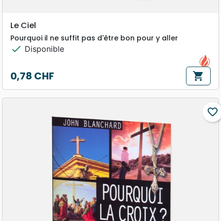
Le Ciel
Pourquoi il ne suffit pas d'être bon pour y aller
check
Disponible
0,78 CHF
shopping_cart
Prix
favorite_border