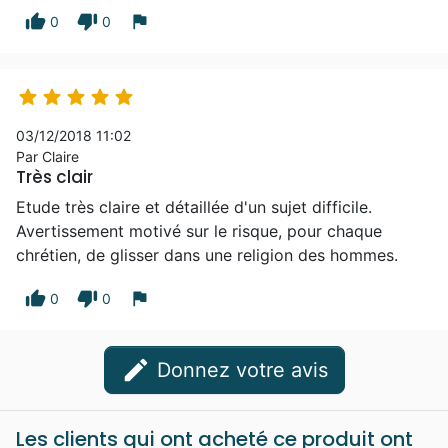
thumb_up
thumb_down
flag
0
0





03/12/2018 11:02
Par Claire
Très clair
Etude très claire et détaillée d'un sujet difficile.
Avertissement motivé sur le risque, pour chaque
chrétien, de glisser dans une religion des hommes.
thumb_up
thumb_down
flag
0
0
edit
Donnez votre avis
Les clients qui ont acheté ce produit ont