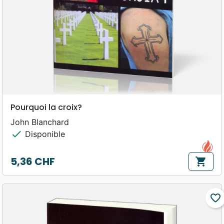
Pourquoi la croix?
John Blanchard
check
Disponible
5,36 CHF
shopping_cart
Prix
favorite_border