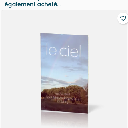
également acheté...
favorite_border