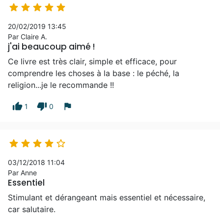





20/02/2019 13:45
Par Claire A.
j'ai beaucoup aimé !
Ce livre est très clair, simple et efficace, pour
comprendre les choses à la base : le péché, la
religion...je le recommande !!
thumb_up
thumb_down
flag
1
0





03/12/2018 11:04
Par Anne
Essentiel
Stimulant et dérangeant mais essentiel et nécessaire,
car salutaire.