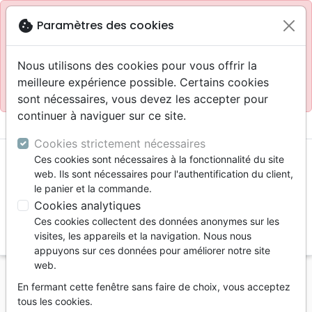
Site réservé aux professionnels
block
cookie
Paramètres des cookies
Accès pour les professionnels :
Se connecter
Nous utilisons des cookies pour vous offrir la
meilleure expérience possible. Certains cookies
Site pour le grand public :
La Maison de la Bible
.
sont nécessaires, vous devez les accepter pour
continuer à naviguer sur ce site.
menu
shopping_cart
account_circle
Cookies strictement nécessaires
Ces cookies sont nécessaires à la fonctionnalité du site
web. Ils sont nécessaires pour l'authentification du client,
le panier et la commande.
Cookies analytiques
Ces cookies collectent des données anonymes sur les
search
visites, les appareils et la navigation. Nous nous
appuyons sur ces données pour améliorer notre site
Reche
web.
En fermant cette fenêtre sans faire de choix, vous acceptez
Vous ne pouvez pas créer de nouvelle commande
tous les cookies.
depuis votre pays (United States).