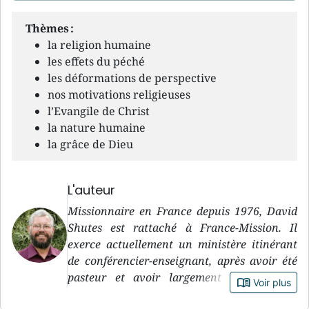
Thèmes :
la religion humaine
les effets du péché
les déformations de perspective
nos motivations religieuses
l’Evangile de Christ
la nature humaine
la grâce de Dieu
L'auteur
Missionnaire en France depuis 1976, David
Shutes est rattaché à France-Mission. Il
exerce actuellement un ministère itinérant
de conférencier-enseignant, après avoir été
pasteur et avoir largement participé au
book_open
Voir plus
travail parmi la jeunesse, tout en enseignant