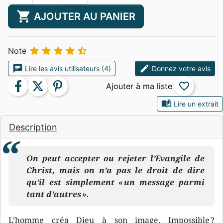
shopping_cart
AJOUTER AU PANIER





Note
chat
edit
Lire les avis utilisateurs (4)
Donnez votre avis
facebook
twitter
pinterest
favorite_border
auto_stories
Lire un extrait
Description
On peut accepter ou rejeter l’Evangile de
Christ, mais on n’a pas le droit de dire
qu’il est simplement « un message parmi
tant d’autres ».
L’homme créa Dieu à son image. Impossible ?