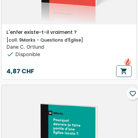
L'enfer existe-t-il vraiment ?
[coll. 9Marks - Questions d'Église]
Dane C. Ortlund
check
Disponible
4,87 CHF
shopping_cart
Prix
favorite_border