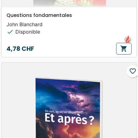
Questions fondamentales
John Blanchard
check
Disponible
4,78 CHF
shopping_cart
Prix
favorite_border