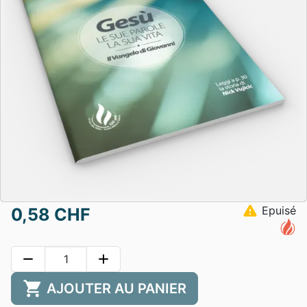
warning
Epuisé
0,58 CHF
remove
add
shopping_cart
AJOUTER AU PANIER