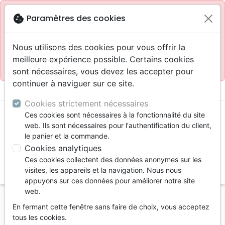
Site réservé aux professionnels
block
cookie
Paramètres des cookies
Accès pour les professionnels :
Se connecter
Nous utilisons des cookies pour vous offrir la
meilleure expérience possible. Certains cookies
Site pour le grand public :
La Maison de la Bible
.
sont nécessaires, vous devez les accepter pour
continuer à naviguer sur ce site.
menu
shopping_cart
account_circle
Cookies strictement nécessaires
Ces cookies sont nécessaires à la fonctionnalité du site
web. Ils sont nécessaires pour l'authentification du client,
le panier et la commande.
Cookies analytiques
Ces cookies collectent des données anonymes sur les
search
visites, les appareils et la navigation. Nous nous
appuyons sur ces données pour améliorer notre site
Reche
web.
En fermant cette fenêtre sans faire de choix, vous acceptez
Vous ne pouvez pas créer de nouvelle commande
tous les cookies.
depuis votre pays (United States).