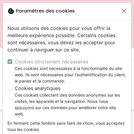
Site réservé aux professionnels
block
cookie
Paramètres des cookies
Accès pour les professionnels :
Se connecter
Nous utilisons des cookies pour vous offrir la
meilleure expérience possible. Certains cookies
Site pour le grand public :
La Maison de la Bible
.
sont nécessaires, vous devez les accepter pour
continuer à naviguer sur ce site.
menu
shopping_cart
account_circle
Cookies strictement nécessaires
Ces cookies sont nécessaires à la fonctionnalité du site
web. Ils sont nécessaires pour l'authentification du client,
le panier et la commande.
Cookies analytiques
Ces cookies collectent des données anonymes sur les
search
visites, les appareils et la navigation. Nous nous
appuyons sur ces données pour améliorer notre site
Reche
web.
En fermant cette fenêtre sans faire de choix, vous acceptez
Vous ne pouvez pas créer de nouvelle commande
tous les cookies.
depuis votre pays (United States).