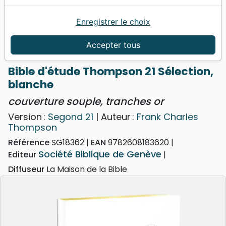
Enregistrer le choix
Accueil
Bibles
Bibles d'étude
Bible d'étude Thompson 21 Sélection, blanche -
Accepter tous
couverture souple, tranches or
Bible d'étude Thompson 21 Sélection,
blanche
couverture souple, tranches or
Version :
Segond 21
| Auteur :
Frank Charles
Thompson
Référence
SG18362
EAN
9782608183620
Société Biblique de Genève
Editeur
Diffuseur
La Maison de la Bible