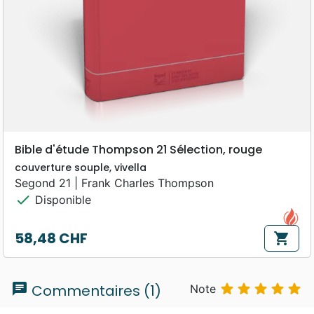
Bible d'étude Thompson 21 Sélection, rouge
couverture souple, vivella
Segond 21 | Frank Charles Thompson
check
Disponible
58,48 CHF
shopping_cart
Prix
chat





Commentaires (1)
Note