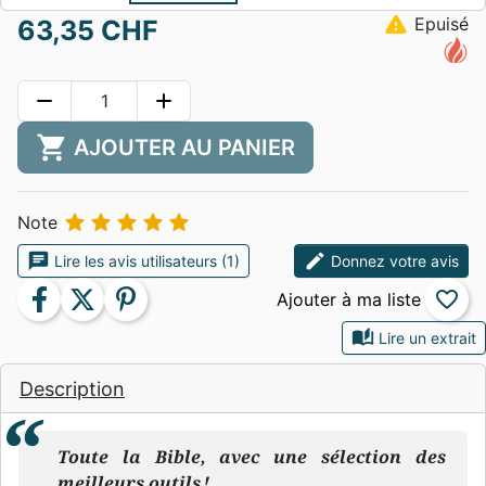
warning
Epuisé
63,35 CHF
remove
add
shopping_cart
AJOUTER AU PANIER





Note
chat
edit
Lire les avis utilisateurs (1)
Donnez votre avis
facebook
twitter
pinterest
favorite_border
auto_stories
Lire un extrait
Description
Toute la Bible, avec une sélection des
meilleurs outils !