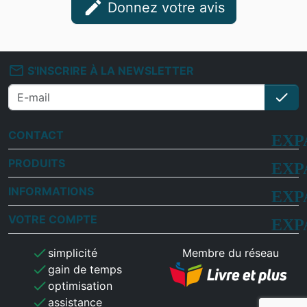
edit
Donnez votre avis
mail_outline
S'INSCRIRE À LA NEWSLETTER
check
S'i
CONTACT
PRODUITS
INFORMATIONS
VOTRE COMPTE
check
simplicité
Membre du réseau
check
gain de temps
check
optimisation
check
assistance