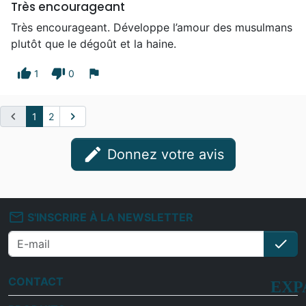
Très encourageant
Très encourageant. Développe l’amour des musulmans
plutôt que le dégoût et la haine.
thumb_up
thumb_down
flag
1
0
chevron_left
chevron_right
1
2
edit
Donnez votre avis
mail_outline
S'INSCRIRE À LA NEWSLETTER
check
S'i
CONTACT