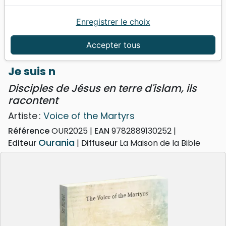
Enregistrer le choix
Accueil
Livres
Témoignages, biographies
Je suis n - Disciples de Jésus en terre d'islam, ils
Accepter tous
racontent
Je suis n
Disciples de Jésus en terre d'islam, ils
racontent
Artiste :
Voice of the Martyrs
Référence
OUR2025
EAN
9782889130252
Ourania
Editeur
Diffuseur
La Maison de la Bible