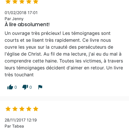





01/02/2018 17:01
Par Jenny
À lire absolument!
Un ouvrage très précieux! Les témoignages sont
courts et se lisent très rapidement. Ce livre nous
ouvre les yeux sur la cruauté des persécuteurs de
l'église de Christ. Au fil de ma lecture, j'ai eu du mal à
comprendre cette haine. Toutes les victimes, à travers
leurs témoignages décident d'aimer en retour. Un livre
très touchant
thumb_up
thumb_down
flag
0
0





28/11/2017 12:19
Par Tabea