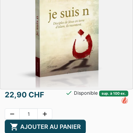
check
Disponible
22,90 CHF
sup. à 100 ex.
remove
add
shopping_cart
AJOUTER AU PANIER