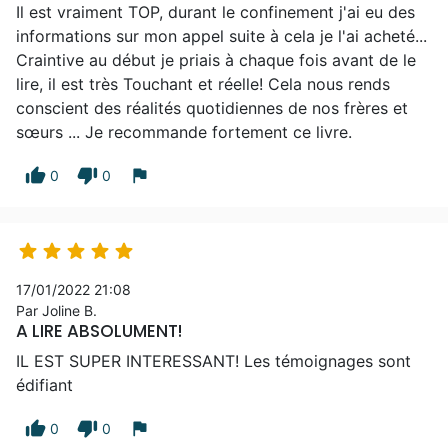
Il est vraiment TOP, durant le confinement j'ai eu des
informations sur mon appel suite à cela je l'ai acheté...
Craintive au début je priais à chaque fois avant de le
lire, il est très Touchant et réelle! Cela nous rends
conscient des réalités quotidiennes de nos frères et
sœurs ... Je recommande fortement ce livre.
thumb_up
thumb_down
flag
0
0





17/01/2022 21:08
Par Joline B.
A LIRE ABSOLUMENT!
IL EST SUPER INTERESSANT! Les témoignages sont
édifiant
thumb_up
thumb_down
flag
0
0