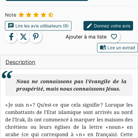





Note
chat
edit
Lire les avis utilisateurs (8)
Donnez votre avis
facebook
twitter
pinterest
favorite_border
auto_stories
Lire un extrait
Description
Nous ne connaissons pas l’évangile de la
prospérité, mais nous connaissons Jésus.
« Je suis n » ? Qu’est-ce que cela signifie ? Lorsque les
combattants de l’Etat islamique sont arrivés au nord
de l’Irak, ils ont commencé à marquer les maisons des
chrétiens ou leurs églises de la lettre « noun » en
arabe (ce qui correspond à « n » en français). Cette