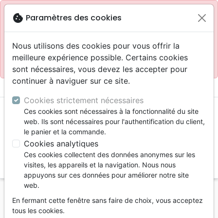
Site réservé aux professionnels
block
cookie
Paramètres des cookies
Accès pour les professionnels :
Se connecter
Nous utilisons des cookies pour vous offrir la
meilleure expérience possible. Certains cookies
Site pour le grand public :
La Maison de la Bible
.
sont nécessaires, vous devez les accepter pour
continuer à naviguer sur ce site.
menu
shopping_cart
account_circle
Cookies strictement nécessaires
Ces cookies sont nécessaires à la fonctionnalité du site
web. Ils sont nécessaires pour l'authentification du client,
le panier et la commande.
Cookies analytiques
Ces cookies collectent des données anonymes sur les
search
visites, les appareils et la navigation. Nous nous
appuyons sur ces données pour améliorer notre site
Reche
web.
En fermant cette fenêtre sans faire de choix, vous acceptez
Vous ne pouvez pas créer de nouvelle commande
tous les cookies.
depuis votre pays (United States).