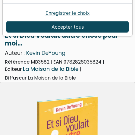
Enregistrer le choix
Accueil
Livres
Edification
Croissance spirituelle
Et si Dieu voulait autre chose pour moi…
Accepter tous
Et si Dieu voulait autre chose pour
moi…
Auteur :
Kevin DeYoung
Référence
MB3582
EAN
9782826035824
La Maison de la Bible
Editeur
Diffuseur
La Maison de la Bible