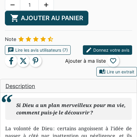
remove
add
shopping_cart
AJOUTER AU PANIER





Note
chat
edit
Lire les avis utilisateurs (7)
Donnez votre avis
facebook
twitter
pinterest
favorite_border
auto_stories
Lire un extrait
Description
Si Dieu a un plan merveilleux pour ma vie,
comment puis-je le découvrir ?
La volonté de Dieu : certains angoissent à l’idée de
passer à côté par inattention ou négligence, et ils