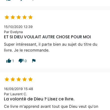





15/10/2020 12:39
Par Evelyna
ET SI DIEU VOULAIT AUTRE CHOSE POUR MOI
Super intéressant, il parte bien au sujet du titre du
livre. Je le recommande.
thumb_up
thumb_down
flag
1
0





16/09/2019 15:48
Par Laurent C.
La volonté de Dieu ? Lisez ce livre.
Ce livre m'apprend avant tout que Dieu veut qu'on