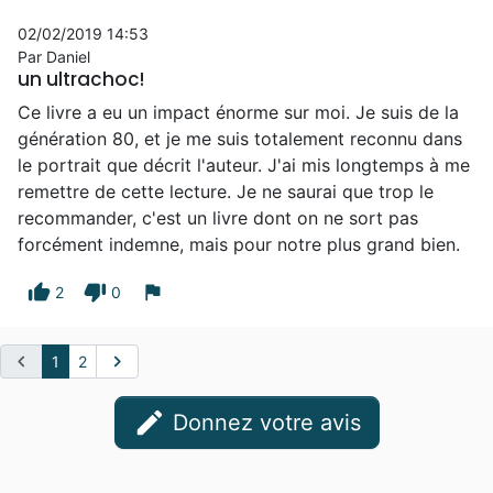
02/02/2019 14:53
Par Daniel
un ultrachoc!
Ce livre a eu un impact énorme sur moi. Je suis de la
génération 80, et je me suis totalement reconnu dans
le portrait que décrit l'auteur. J'ai mis longtemps à me
remettre de cette lecture. Je ne saurai que trop le
recommander, c'est un livre dont on ne sort pas
forcément indemne, mais pour notre plus grand bien.
thumb_up
thumb_down
flag
2
0
chevron_left
chevron_right
1
2
edit
Donnez votre avis