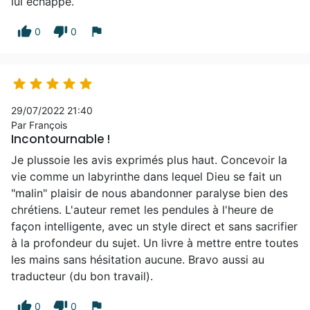
lui échappe.
thumb_up
thumb_down
flag
0
0





29/07/2022 21:40
Par François
Incontournable !
Je plussoie les avis exprimés plus haut. Concevoir la
vie comme un labyrinthe dans lequel Dieu se fait un
"malin" plaisir de nous abandonner paralyse bien des
chrétiens. L'auteur remet les pendules à l'heure de
façon intelligente, avec un style direct et sans sacrifier
à la profondeur du sujet. Un livre à mettre entre toutes
les mains sans hésitation aucune. Bravo aussi au
traducteur (du bon travail).
thumb_up
thumb_down
flag
0
0