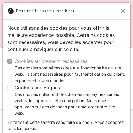
Site réservé aux professionnels
block
cookie
Paramètres des cookies
Accès pour les professionnels :
Se connecter
Nous utilisons des cookies pour vous offrir la
meilleure expérience possible. Certains cookies
Site pour le grand public :
La Maison de la Bible
.
sont nécessaires, vous devez les accepter pour
continuer à naviguer sur ce site.
menu
shopping_cart
account_circle
Cookies strictement nécessaires
Ces cookies sont nécessaires à la fonctionnalité du site
web. Ils sont nécessaires pour l'authentification du client,
le panier et la commande.
Cookies analytiques
Ces cookies collectent des données anonymes sur les
search
visites, les appareils et la navigation. Nous nous
appuyons sur ces données pour améliorer notre site
Reche
web.
En fermant cette fenêtre sans faire de choix, vous acceptez
Vous ne pouvez pas créer de nouvelle commande
tous les cookies.
depuis votre pays (United States).