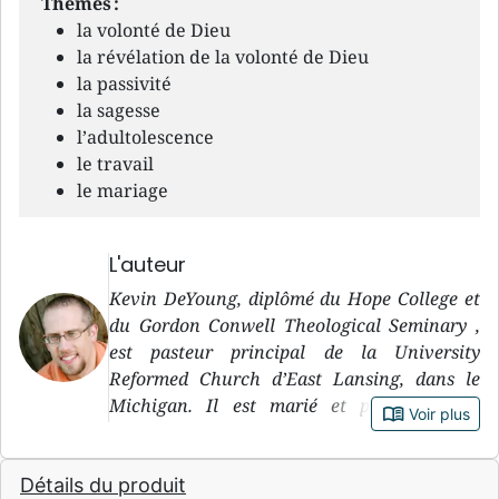
Thèmes :
la volonté de Dieu
la révélation de la volonté de Dieu
la passivité
la sagesse
l’adultolescence
le travail
le mariage
L'auteur
Kevin DeYoung, diplômé du Hope College et
du Gordon Conwell Theological Seminary ,
est pasteur principal de la University
Reformed Church d’East Lansing, dans le
Michigan. Il est marié et père de trois
book_open
Voir plus
enfants.
Détails du produit