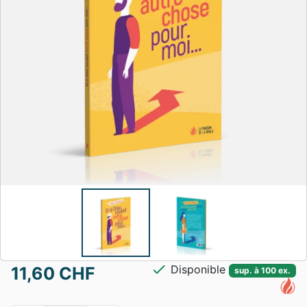
check
Disponible
11,60 CHF
sup. à 100 ex.