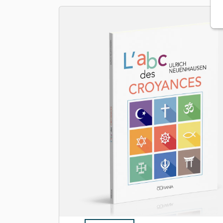
Apologétique
Form