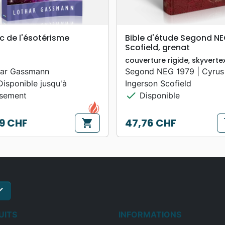
search
search
APERÇU RAPIDE
APERÇU RAPIDE
c de l'ésotérisme
Bible d'étude Segond N
Scofield, grenat
couverture rigide, skyverte
har Gassmann
Segond NEG 1979 | Cyrus
isponible jusqu'à
Ingerson Scofield
check
isement
Disponible
9 CHF
47,76 CHF
shopping_cart
s
Prix
ck
S'inscrire
UITS
INFORMATIONS