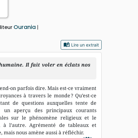
Ourania
diteur
auto_stories
Lire un extrait
humaine. Il fait voler en éclats nos
tend-on parfois dire. Mais est-ce vraiment
 croyances à travers le monde ? Qu’est-ce
utant de questions auxquelles tente de
e un aperçu des principaux courants
rales sur le phénomène religieux et le
i à l’autre. Agrémenté de tableaux et
e, mais nous amène aussi à réfléchir.