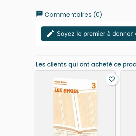
chat
Commentaires (0)
edit
Soyez le premier à donner v
Les clients qui ont acheté ce pro
favorite_border