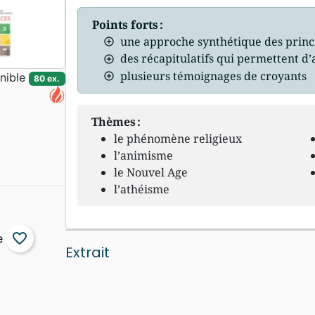
Points forts :
une approche synthétique des princ
des récapitulatifs qui permettent d’al
plusieurs témoignages de croyants
nible
80 ex.
Thèmes :
le phénomène religieux
l’animisme
le Nouvel Age
l’athéisme
favorite_border
Extrait