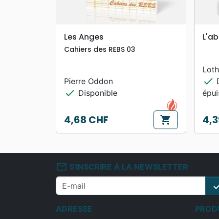
search
APERÇU RAPIDE
Les Anges
L'ab
Cahiers des REBS 03
Lot
check
Pierre Oddon
D
check
Disponible
épu
4,68 CHF
4,3
shopping_cart
Prix
Prix
mail_outline
S'INSCRIRE À LA NEWSLETTER
che
ADRESSE
PROD