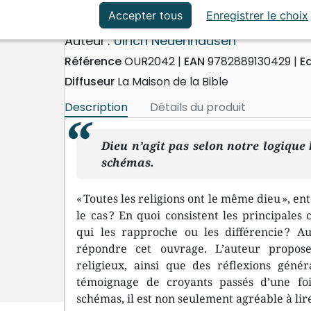
ation
Événements actuels
L'Abc des croyances
Accepter tous
Enregistrer le choix
Auteur :
Ulrich Neuenhausen
Référence
OUR2042
EAN
9782889130429
E
Diffuseur
La Maison de la Bible
Description
Détails du produit
Dieu n’agit pas selon notre logique 
schémas.
« Toutes les religions ont le même dieu », en
le cas ? En quoi consistent les principales
qui les rapproche ou les différencie ? A
répondre cet ouvrage. L’auteur propos
religieux, ainsi que des réflexions géné
témoignage de croyants passés d’une fo
schémas, il est non seulement agréable à lir