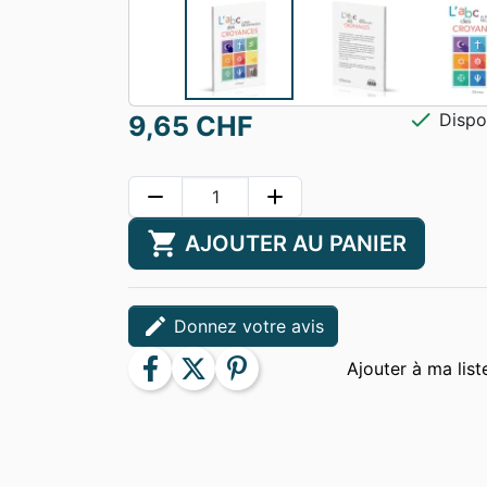
check
Dispo
9,65 CHF
remove
add
shopping_cart
AJOUTER AU PANIER
edit
Donnez votre avis
facebook
twitter
pinterest