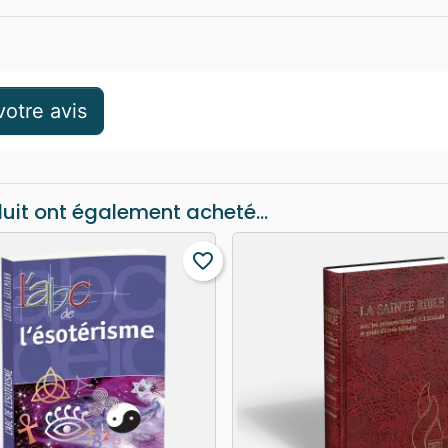
otre avis
duit ont également acheté...
favorite_border