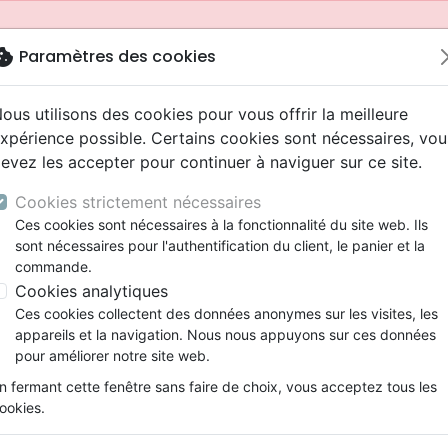
okie
Paramètres des cookies
ous utilisons des cookies pour vous offrir la meilleure
xpérience possible. Certains cookies sont nécessaires, vou
evez les accepter pour continuer à naviguer sur ce site.
Cookies strictement nécessaires
Ces cookies sont nécessaires à la fonctionnalité du site web. Ils
sont nécessaires pour l'authentification du client, le panier et la
commande.
Cookies analytiques
Nouveautés
Bibles
Livres
Jeunesse
Ces cookies collectent des données anonymes sur les visites, les
appareils et la navigation. Nous nous appuyons sur ces données
eaux Testaments
ine
 ans
lations
ns animés
s
Etude biblique
Bandes dessinées
Adolescents, jeunes
Rap, Hip-hop
Films, fiction
Jeux
pour améliorer notre site web.
ons
cation
2 ans
ry, Latino, Folk
gnement, conférences
elisation
Segond 21
Famille, couple
Bibles jeunesse
Instrumental
Documentaires, reportage
Accessoires de Bible
mmande depuis votre pays (United States).
n fermant cette fenêtre sans faire de choix, vous acceptez tous les
iles
e
ro
iels
Segond
Souffrance, Relation d'aide
Louange, Adoration
Papeterie
ookies.
k
elisation
esse
NEG
Santé
Hardrock, Métal
 croyances (L')
cations
ts
l, Soul
Darby
Ethique, société, politique
Pop, Rock