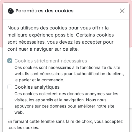
Site réservé aux professionnels
block
cookie
Paramètres des cookies
Accès pour les professionnels :
Se connecter
Nous utilisons des cookies pour vous offrir la
meilleure expérience possible. Certains cookies
Site pour le grand public :
La Maison de la Bible
.
sont nécessaires, vous devez les accepter pour
continuer à naviguer sur ce site.
menu
shopping_cart
account_circle
Cookies strictement nécessaires
Ces cookies sont nécessaires à la fonctionnalité du site
web. Ils sont nécessaires pour l'authentification du client,
le panier et la commande.
Cookies analytiques
Ces cookies collectent des données anonymes sur les
search
visites, les appareils et la navigation. Nous nous
appuyons sur ces données pour améliorer notre site
Reche
web.
En fermant cette fenêtre sans faire de choix, vous acceptez
Vous ne pouvez pas créer de nouvelle commande
tous les cookies.
depuis votre pays (United States).