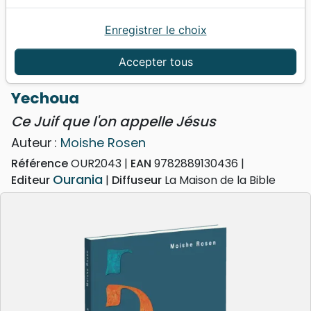
Enregistrer le choix
Accueil
Livres
Evangelisation
Livres d'évangélisation
Accepter tous
Yechoua - Ce Juif que l'on appelle Jésus
Yechoua
Ce Juif que l'on appelle Jésus
Auteur :
Moishe Rosen
Référence
OUR2043
EAN
9782889130436
Ourania
Editeur
Diffuseur
La Maison de la Bible