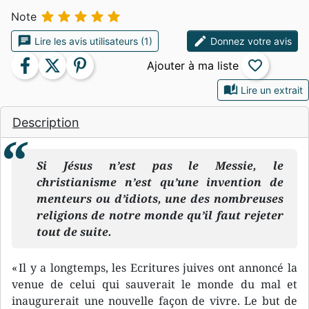





Note
chat
edit
Lire les avis utilisateurs (1)
Donnez votre avis
facebook
twitter
pinterest
favorite_border
auto_stories
Lire un extrait
Description
Si Jésus n’est pas le Messie, le
christianisme n’est qu’une invention de
menteurs ou d’idiots, une des nombreuses
religions de notre monde qu’il faut rejeter
tout de suite.
« Il y a longtemps, les Ecritures juives ont annoncé la
venue de celui qui sauverait le monde du mal et
inaugurerait une nouvelle façon de vivre. Le but de