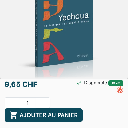
check
Disponible
9,65 CHF
98 ex.
remove
add
shopping_cart
AJOUTER AU PANIER