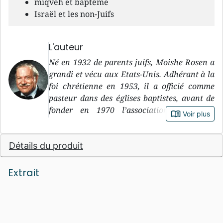
miqveh et baptême
Israël et les non-Juifs
L'auteur
Né en 1932 de parents juifs, Moishe Rosen a
grandi et vécu aux Etats-Unis. Adhérant à la
foi chrétienne en 1953, il a officié comme
pasteur dans des églises baptistes, avant de
fonder en 1970 l’association qui allait
book_open
Voir plus
devenir Jews for Jesus. Il est décédé en 2010.
Détails du produit
Extrait