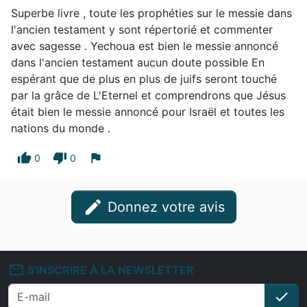
Superbe livre , toute les prophéties sur le messie dans
l'ancien testament y sont répertorié et commenter
avec sagesse . Yechoua est bien le messie annoncé
dans l'ancien testament aucun doute possible En
espérant que de plus en plus de juifs seront touché
par la grâce de L'Eternel et comprendrons que Jésus
était bien le messie annoncé pour Israël et toutes les
nations du monde .
thumb_up
thumb_down
flag
0
0
edit
Donnez votre avis
mail_outline
S'INSCRIRE À LA NEWSLETTER
check
S'i