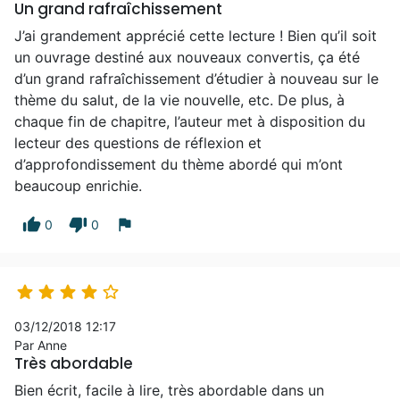
Un grand rafraîchissement
J’ai grandement apprécié cette lecture ! Bien qu’il soit
un ouvrage destiné aux nouveaux convertis, ça été
d’un grand rafraîchissement d’étudier à nouveau sur le
thème du salut, de la vie nouvelle, etc. De plus, à
chaque fin de chapitre, l’auteur met à disposition du
lecteur des questions de réflexion et
d’approfondissement du thème abordé qui m’ont
beaucoup enrichie.
thumb_up
thumb_down
flag
0
0





03/12/2018 12:17
Par Anne
Très abordable
Bien écrit, facile à lire, très abordable dans un