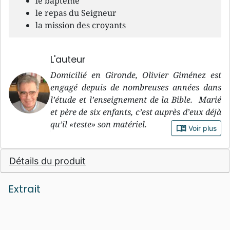
le baptême
le repas du Seigneur
la mission des croyants
L'auteur
Domicilié en Gironde, Olivier Giménez est
engagé depuis de nombreuses années dans
l’étude et l’enseignement de la Bible. Marié
et père de six enfants, c’est auprès d’eux déjà
qu’il «teste» son matériel.
book_open
Voir plus
Détails du produit
Extrait