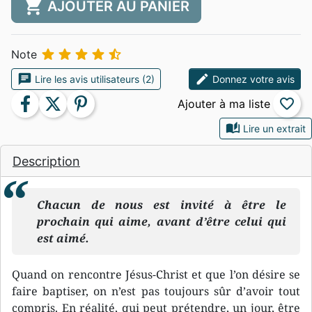
shopping_cart
AJOUTER AU PANIER





Note
chat
edit
Lire les avis utilisateurs (2)
Donnez votre avis
facebook
twitter
pinterest
favorite_border
auto_stories
Lire un extrait
Description
Chacun de nous est invité à être le
prochain qui aime, avant d’être celui qui
est aimé.
Quand on rencontre Jésus-Christ et que l’on désire se
faire baptiser, on n’est pas toujours sûr d’avoir tout
compris. En réalité, qui peut prétendre, un jour, être