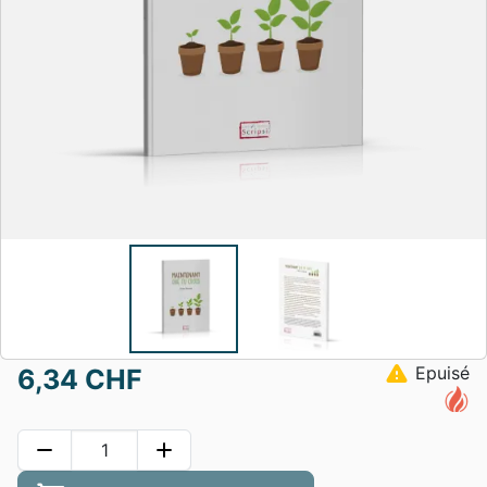
warning
Epuisé
6,34 CHF
remove
add