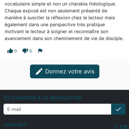
vocabulaire simple et non un charabia théologique.
Chaque exposé est non seulement présenté de
manière à susciter la réflexion chez le lecteur mais
également dans une perspective très pratique
motivant le lecteur à soigner et reconnaître son
avancement dans son cheminement de vie de disciple.
thumb_up
thumb_down
flag
0
0
edit
Donnez votre avis
mail_outline
S'INSCRIRE À LA NEWSLETTER
check
S'i
CONTACT