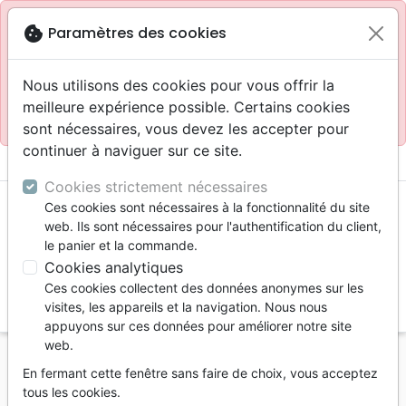
Site réservé aux professionnels
block
cookie
Paramètres des cookies
Accès pour les professionnels :
Se connecter
Nous utilisons des cookies pour vous offrir la
meilleure expérience possible. Certains cookies
Site pour le grand public :
La Maison de la Bible
.
sont nécessaires, vous devez les accepter pour
continuer à naviguer sur ce site.
menu
shopping_cart
account_circle
Cookies strictement nécessaires
Ces cookies sont nécessaires à la fonctionnalité du site
web. Ils sont nécessaires pour l'authentification du client,
le panier et la commande.
Cookies analytiques
Ces cookies collectent des données anonymes sur les
search
visites, les appareils et la navigation. Nous nous
appuyons sur ces données pour améliorer notre site
Reche
web.
En fermant cette fenêtre sans faire de choix, vous acceptez
Vous ne pouvez pas créer de nouvelle commande
tous les cookies.
depuis votre pays (United States).